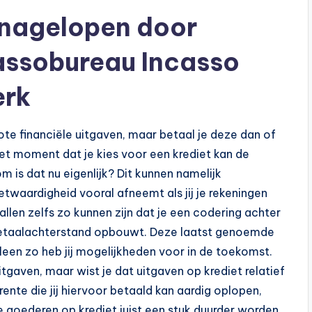
 nagelopen door
assobureau Incasso
erk
e financiële uitgaven, maar betaal je deze dan of
het moment dat je kies voor een krediet kan de
is dat nu eigenlijk? Dit kunnen namelijk
twaardigheid vooral afneemt als jij je rekeningen
allen zelfs zo kunnen zijn dat je een codering achter
en betaalachterstand opbouwt. Deze laatst genoemde
leen zo heb jij mogelijkheden voor in de toekomst.
tgaven, maar wist je dat uitgaven op krediet relatief
 rente die jij hiervoor betaald kan aardig oplopen,
 goederen op krediet juist een stuk duurder worden.