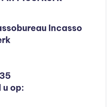
assobureau Incasso
erk
735
 u op: