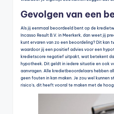
e
Gevolgen van een b
k
e
Als jij eenmaal beoordeeld bent op de kredietw
Incasso Result B.V. in Meerkerk, dan weet jij pre
n
kunt ervaren van zo een beoordeling? Dit kan 
e
waardoor jij een positief advies voor een hyp
kredietscore negatief uitpakt, wat betekent da
n
hypotheek. Dit geldt in iedere situatie en ook 
-
aanvragen. Alle kredietbeoordelaars hebben al
geen fouten in kan maken. Je zou wel kunnen 
o
risico’s, dit heeft vooral te maken met de hoo
n
li