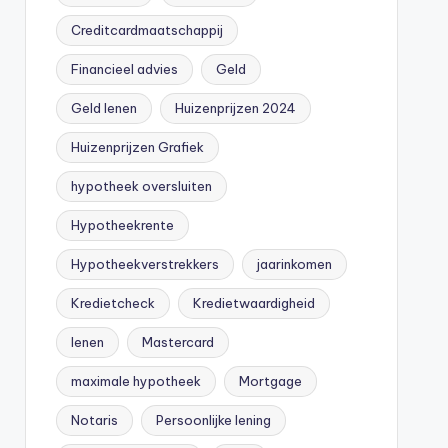
Creditcardmaatschappij
Financieel advies
Geld
Geld lenen
Huizenprijzen 2024
Huizenprijzen Grafiek
hypotheek oversluiten
Hypotheekrente
Hypotheekverstrekkers
jaarinkomen
Kredietcheck
Kredietwaardigheid
lenen
Mastercard
maximale hypotheek
Mortgage
Notaris
Persoonlijke lening