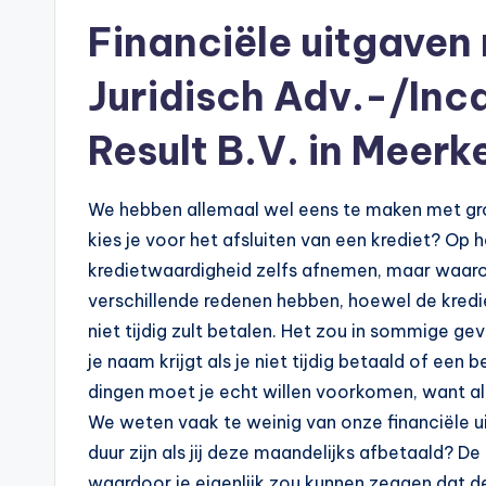
p
Financiële uitgaven
o
Juridisch Adv.-/Inc
t
Result B.V. in Meerk
h
e
We hebben allemaal wel eens te maken met grot
e
kies je voor het afsluiten van een krediet? Op 
kredietwaardigheid zelfs afnemen, maar waarom 
k
verschillende redenen hebben, hoewel de kredie
-
niet tijdig zult betalen. Het zou in sommige gev
je naam krijgt als je niet tijdig betaald of e
b
dingen moet je echt willen voorkomen, want al
e
We weten vaak te weinig van onze financiële ui
duur zijn als jij deze maandelijks afbetaald? De
r
waardoor je eigenlijk zou kunnen zeggen dat de