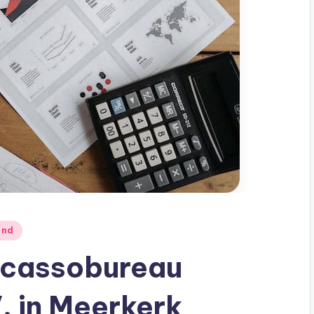
and
Incassobureau
. in Meerkerk