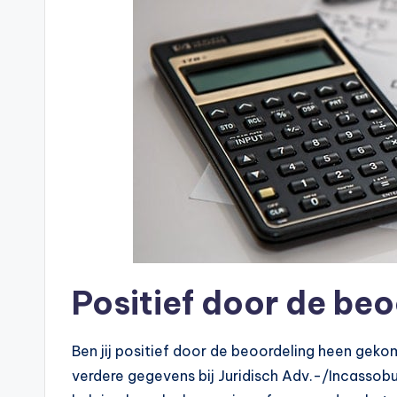
n
e
.
n
l
Positief door de beo
Ben jij positief door de beoordeling heen geko
verdere gegevens bij Juridisch Adv.-/Incassobur