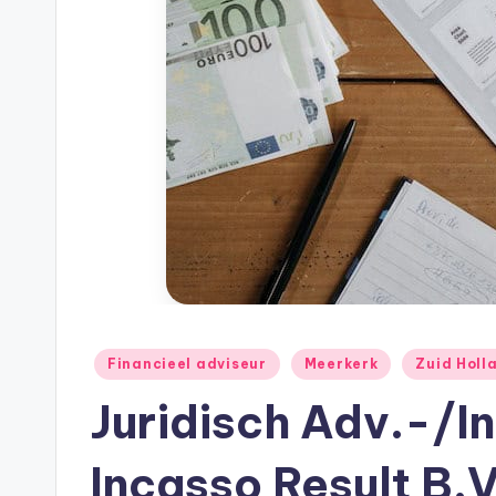
h
e
e
k
B
e
r
e
Geplaatst
Financieel adviseur
Meerkerk
Zuid Holl
in
k
Juridisch Adv.-/
e
Incasso Result B.V