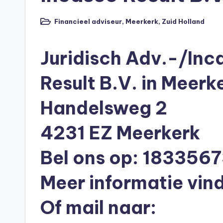
n
e
Financieel adviseur
,
Meerkerk
,
Zuid Holland
Geplaatst
in
n
Juridisch Adv.-/Inc
O
Result B.V. in Meerk
n
li
Handelsweg 2
n
4231 EZ Meerkerk
e
Bel ons op: 183356
|
Meer informatie vind
h
Of mail naar:
y