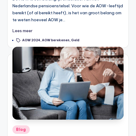
Nederlandse pensioenstelsel. Voor wie de AOW-leeftijd
b
bereikt (of al bereikt heeft), is het van groot belang om
e
te weten hoeveel AOW je…
r
Lees meer
e
Tags:
AOW 2024
,
AOW berekenen
,
Geld
k
e
n
e
n
-
o
n
li
Geplaatst
Blog
in