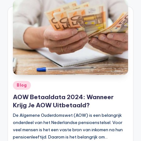
e
e
k
B
e
r
e
k
e
Geplaatst
Blog
in
n
AOW Betaaldata 2024: Wanneer
e
Krijg Je AOW Uitbetaald?
n
De Algemene Ouderdomswet (AOW) is een belangrijk
onderdeel van het Nederlandse pensioenstelsel. Voor
O
veel mensen is het een vaste bron van inkomen na hun
n
pensioenleeftijd. Daarom is het belangrijk om…