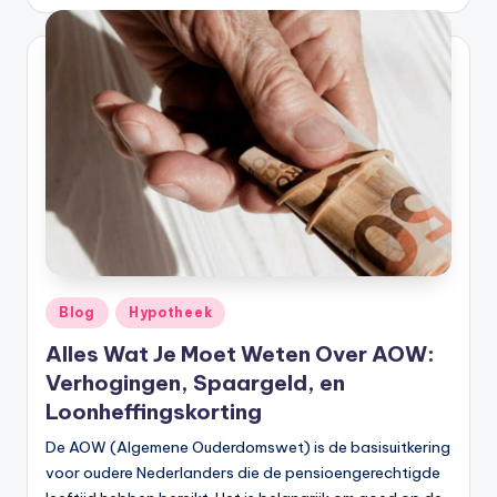
Geplaatst
Blog
Hypotheek
in
Alles Wat Je Moet Weten Over AOW:
Verhogingen, Spaargeld, en
Loonheffingskorting
De AOW (Algemene Ouderdomswet) is de basisuitkering
voor oudere Nederlanders die de pensioengerechtigde