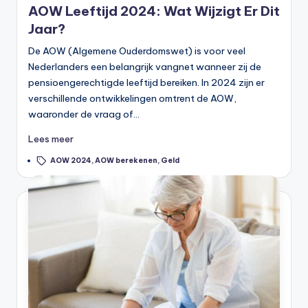
n
AOW Leeftijd 2024: Wat Wijzigt Er Dit
e
Jaar?
.
De AOW (Algemene Ouderdomswet) is voor veel
Nederlanders een belangrijk vangnet wanneer zij de
n
pensioengerechtigde leeftijd bereiken. In 2024 zijn er
l
verschillende ontwikkelingen omtrent de AOW,
waaronder de vraag of…
Lees meer
Tags:
AOW 2024
,
AOW berekenen
,
Geld