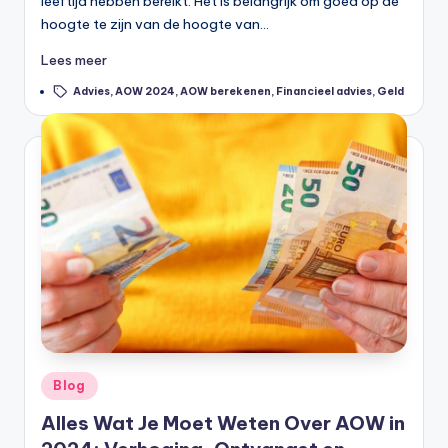
leeftijd hebben bereikt. Het is belangrijk om goed op de
hoogte te zijn van de hoogte van…
Lees meer
Tags:
Advies
,
AOW 2024
,
AOW berekenen
,
Financieel advies
,
Geld
Geplaatst
Blog
in
Alles Wat Je Moet Weten Over AOW in