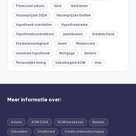
Financieel advies
Geld
Geld lenen
Huizenprijzen 2024
Huizenprijzen Grafiek
hypotheek oversluiten
Hypotheekrente
Hypotheekverstrekkers
jaarinkomen
Kredietcheck
Kredietwaardigheid
lenen
Mastercard
maximale hypotheek
Mortgage
Notaris
Persoonlijke lening
Vakantiegeld AOW
Visa
Meer informatie over:
Advies
AOW 2024
AOW berekenen
Banken
Calculator
Creditcard
Creditcardmaatschappij