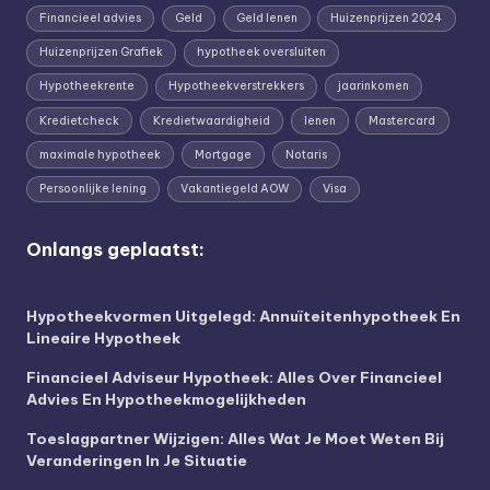
Financieel advies
Geld
Geld lenen
Huizenprijzen 2024
Huizenprijzen Grafiek
hypotheek oversluiten
Hypotheekrente
Hypotheekverstrekkers
jaarinkomen
Kredietcheck
Kredietwaardigheid
lenen
Mastercard
maximale hypotheek
Mortgage
Notaris
Persoonlijke lening
Vakantiegeld AOW
Visa
Onlangs geplaatst:
Hypotheekvormen Uitgelegd: Annuïteitenhypotheek En
Lineaire Hypotheek
Financieel Adviseur Hypotheek: Alles Over Financieel
Advies En Hypotheekmogelijkheden
Toeslagpartner Wijzigen: Alles Wat Je Moet Weten Bij
Veranderingen In Je Situatie