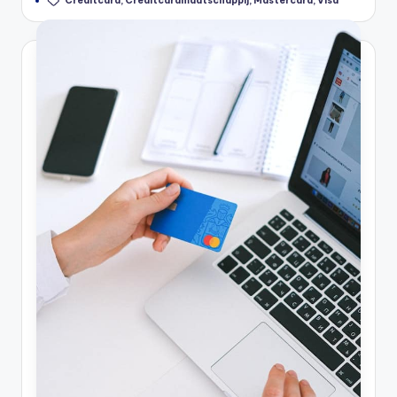
Creditcard
,
Creditcardmaatschappij
,
Mastercard
,
Visa