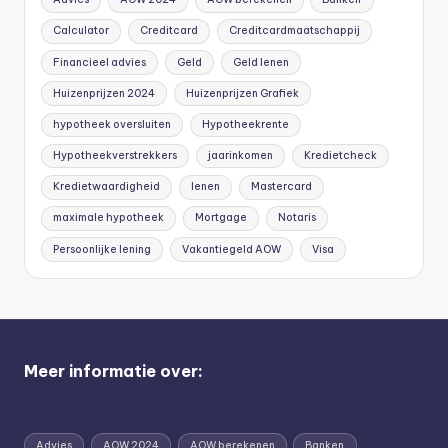
Calculator
Creditcard
Creditcardmaatschappij
Financieel advies
Geld
Geld lenen
Huizenprijzen 2024
Huizenprijzen Grafiek
hypotheek oversluiten
Hypotheekrente
Hypotheekverstrekkers
jaarinkomen
Kredietcheck
Kredietwaardigheid
lenen
Mastercard
maximale hypotheek
Mortgage
Notaris
Persoonlijke lening
Vakantiegeld AOW
Visa
Meer informatie over:
Advies
AOW 2024
AOW berekenen
Banken