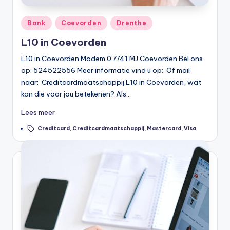
n
e
Geplaatst
Bank
Coevorden
Drenthe
in
.
L10 in Coevorden
n
L10 in Coevorden Modem 0 7741 MJ Coevorden Bel ons
l
op: 524522556 Meer informatie vind u op: Of mail
naar: Creditcardmaatschappij L10 in Coevorden, wat
kan die voor jou betekenen? Als…
Lees meer
Tags:
Creditcard
,
Creditcardmaatschappij
,
Mastercard
,
Visa