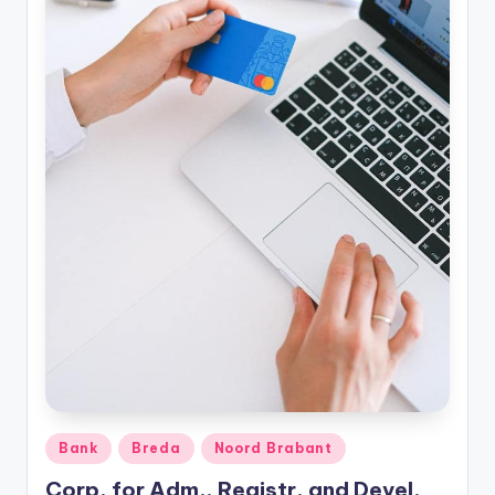
Geplaatst
Bank
Breda
Noord Brabant
in
Corp. for Adm., Registr. and Devel.