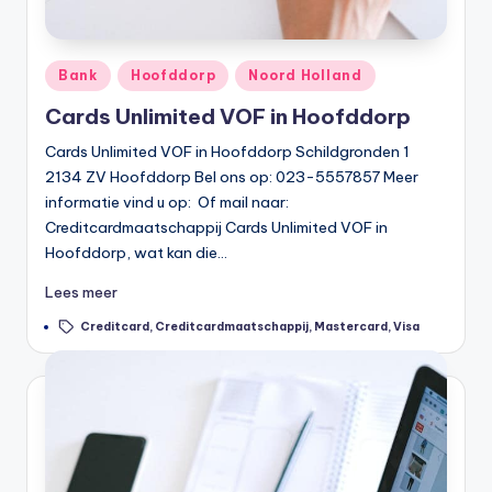
Geplaatst
Bank
Hoofddorp
Noord Holland
in
Cards Unlimited VOF in Hoofddorp
Cards Unlimited VOF in Hoofddorp Schildgronden 1
2134 ZV Hoofddorp Bel ons op: 023-5557857 Meer
informatie vind u op: Of mail naar:
Creditcardmaatschappij Cards Unlimited VOF in
Hoofddorp, wat kan die…
Lees meer
Tags:
Creditcard
,
Creditcardmaatschappij
,
Mastercard
,
Visa