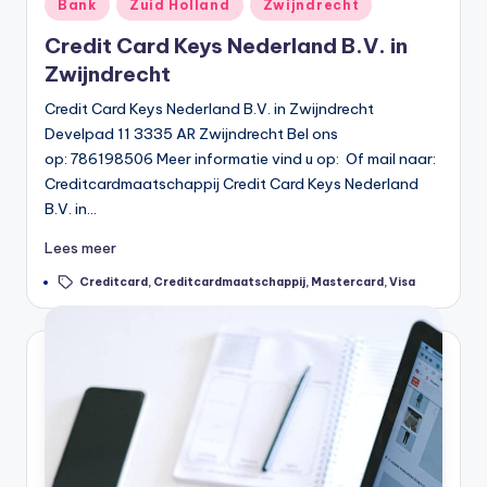
Geplaatst
Bank
Zuid Holland
Zwijndrecht
in
Credit Card Keys Nederland B.V. in
Zwijndrecht
Credit Card Keys Nederland B.V. in Zwijndrecht
Develpad 11 3335 AR Zwijndrecht Bel ons
op: 786198506 Meer informatie vind u op: Of mail naar:
Creditcardmaatschappij Credit Card Keys Nederland
B.V. in…
Lees meer
Tags:
Creditcard
,
Creditcardmaatschappij
,
Mastercard
,
Visa