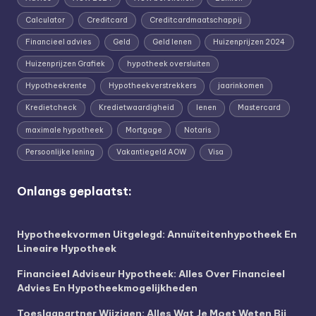
Calculator
Creditcard
Creditcardmaatschappij
Financieel advies
Geld
Geld lenen
Huizenprijzen 2024
Huizenprijzen Grafiek
hypotheek oversluiten
Hypotheekrente
Hypotheekverstrekkers
jaarinkomen
Kredietcheck
Kredietwaardigheid
lenen
Mastercard
maximale hypotheek
Mortgage
Notaris
Persoonlijke lening
Vakantiegeld AOW
Visa
Onlangs geplaatst:
Hypotheekvormen Uitgelegd: Annuïteitenhypotheek En
Lineaire Hypotheek
Financieel Adviseur Hypotheek: Alles Over Financieel
Advies En Hypotheekmogelijkheden
Toeslagpartner Wijzigen: Alles Wat Je Moet Weten Bij