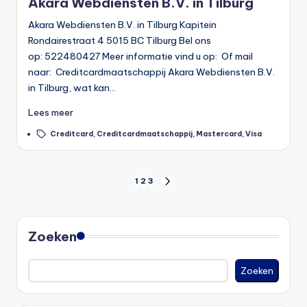
Akara Webdiensten B.V. in Tilburg
Akara Webdiensten B.V. in Tilburg Kapitein
Rondairestraat 4 5015 BC Tilburg Bel ons
op: 522480427 Meer informatie vind u op: Of mail
naar: Creditcardmaatschappij Akara Webdiensten B.V.
in Tilburg, wat kan…
Lees meer
Tags:
Creditcard
,
Creditcardmaatschappij
,
Mastercard
,
Visa
Berichten
1
2
3
VOLGENDE
PAGINA
paginering
Zoeken
Zoeken