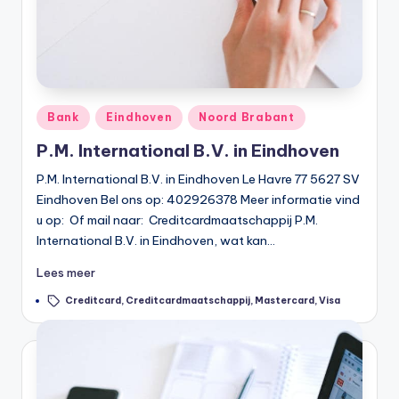
li
n
e
|
Geplaatst
Bank
Eindhoven
Noord Brabant
h
in
P.M. International B.V. in Eindhoven
y
P.M. International B.V. in Eindhoven Le Havre 77 5627 SV
p
Eindhoven Bel ons op: 402926378 Meer informatie vind
o
u op: Of mail naar: Creditcardmaatschappij P.M.
International B.V. in Eindhoven, wat kan…
t
h
Lees meer
e
Tags:
Creditcard
,
Creditcardmaatschappij
,
Mastercard
,
Visa
e
k
-