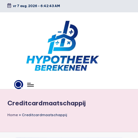
vr 7 aug. 2026
-
6:42:45 AM
Ga
naar
de
inhoud
H
y
p
Creditcardmaatschappij
o
Home
»
Creditcardmaatschappij
t
h