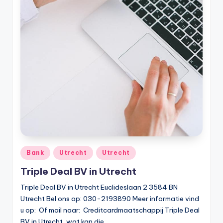
Geplaatst
Bank
Utrecht
Utrecht
in
Triple Deal BV in Utrecht
Triple Deal BV in Utrecht Euclideslaan 2 3584 BN
Utrecht Bel ons op: 030-2193890 Meer informatie vind
u op: Of mail naar: Creditcardmaatschappij Triple Deal
BV in Utrecht, wat kan die…