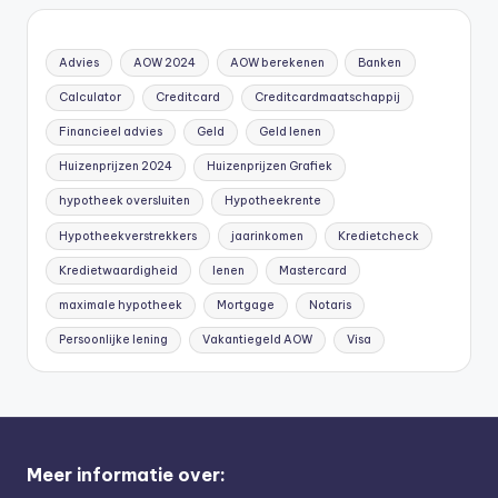
Advies
AOW 2024
AOW berekenen
Banken
Calculator
Creditcard
Creditcardmaatschappij
Financieel advies
Geld
Geld lenen
Huizenprijzen 2024
Huizenprijzen Grafiek
hypotheek oversluiten
Hypotheekrente
Hypotheekverstrekkers
jaarinkomen
Kredietcheck
Kredietwaardigheid
lenen
Mastercard
maximale hypotheek
Mortgage
Notaris
Persoonlijke lening
Vakantiegeld AOW
Visa
Meer informatie over: