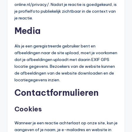
li
online.nl/privacy/. Nadat je reactie is goedgekeurd, is
je profielfoto publiekelijk zichtbaar in de context van
n
je reactie.
e
Media
|
h
Als je een geregistreerde gebruiker bent en
y
afbeeldingen naar de site upload, moet je voorkomen
dat je afbeeldingen uploadt met daarin EXIF GPS
p
locatie gegevens. Bezoekers van de website kunnen
o
de afbeeldingen van de website downloaden en de
locatiegegevens inzien.
t
Contactformulieren
h
e
Cookies
e
k
Wanneer je een reactie achterlaat op onze site, kun je
-
aangeven of je naam, je e-mailadres en website in