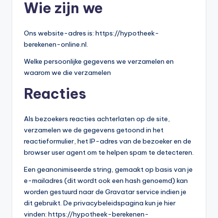
e
Wie zijn we
e
k
Ons website-adres is: https://hypotheek-
berekenen-online.nl.
B
Welke persoonlijke gegevens we verzamelen en
e
waarom we die verzamelen
r
Reacties
e
k
Als bezoekers reacties achterlaten op de site,
e
verzamelen we de gegevens getoond in het
reactieformulier, het IP-adres van de bezoeker en de
n
browser user agent om te helpen spam te detecteren.
e
Een geanonimiseerde string, gemaakt op basis van je
n
e-mailadres (dit wordt ook een hash genoemd) kan
O
worden gestuurd naar de Gravatar service indien je
dit gebruikt. De privacybeleidspagina kun je hier
n
vinden: https://hypotheek-berekenen-