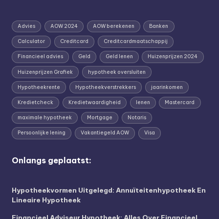
Advies
AOW 2024
AOW berekenen
Banken
Calculator
Creditcard
Creditcardmaatschappij
Financieel advies
Geld
Geld lenen
Huizenprijzen 2024
Huizenprijzen Grafiek
hypotheek oversluiten
Hypotheekrente
Hypotheekverstrekkers
jaarinkomen
Kredietcheck
Kredietwaardigheid
lenen
Mastercard
maximale hypotheek
Mortgage
Notaris
Persoonlijke lening
Vakantiegeld AOW
Visa
Onlangs geplaatst:
Hypotheekvormen Uitgelegd: Annuïteitenhypotheek En
Lineaire Hypotheek
Financieel Adviseur Hypotheek: Alles Over Financieel