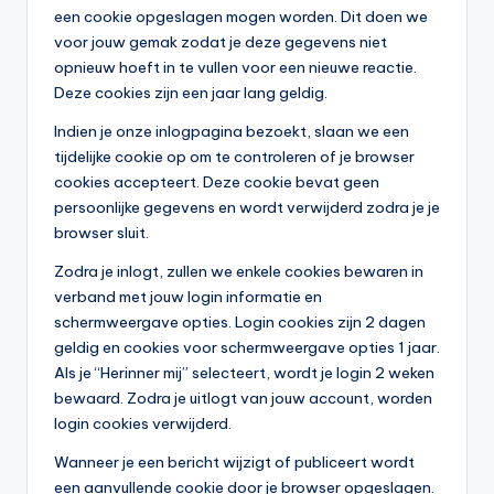
een cookie opgeslagen mogen worden. Dit doen we
b
voor jouw gemak zodat je deze gegevens niet
e
opnieuw hoeft in te vullen voor een nieuwe reactie.
Deze cookies zijn een jaar lang geldig.
r
Indien je onze inlogpagina bezoekt, slaan we een
e
tijdelijke cookie op om te controleren of je browser
k
cookies accepteert. Deze cookie bevat geen
persoonlijke gegevens en wordt verwijderd zodra je je
e
browser sluit.
n
Zodra je inlogt, zullen we enkele cookies bewaren in
e
verband met jouw login informatie en
n
schermweergave opties. Login cookies zijn 2 dagen
geldig en cookies voor schermweergave opties 1 jaar.
-
Als je “Herinner mij” selecteert, wordt je login 2 weken
o
bewaard. Zodra je uitlogt van jouw account, worden
login cookies verwijderd.
n
Wanneer je een bericht wijzigt of publiceert wordt
li
een aanvullende cookie door je browser opgeslagen.