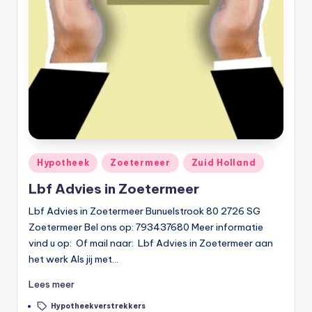
li
n
e
|
h
y
p
Geplaatst
Hypotheek
Zoetermeer
Zuid Holland
o
in
Lbf Advies in Zoetermeer
t
Lbf Advies in Zoetermeer Bunuelstrook 80 2726 SG
h
Zoetermeer Bel ons op: 793437680 Meer informatie
e
vind u op: Of mail naar: Lbf Advies in Zoetermeer aan
e
het werk Als jij met…
k
Lees meer
-
Tags:
Hypotheekverstrekkers