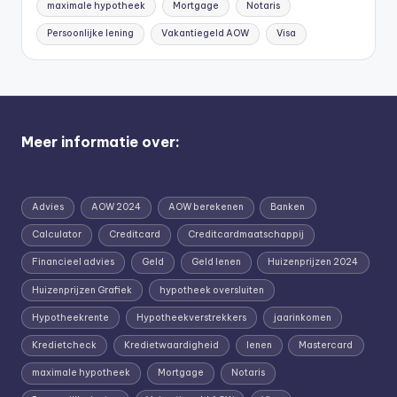
maximale hypotheek
Mortgage
Notaris
Persoonlijke lening
Vakantiegeld AOW
Visa
Meer informatie over:
Advies
AOW 2024
AOW berekenen
Banken
Calculator
Creditcard
Creditcardmaatschappij
Financieel advies
Geld
Geld lenen
Huizenprijzen 2024
Huizenprijzen Grafiek
hypotheek oversluiten
Hypotheekrente
Hypotheekverstrekkers
jaarinkomen
Kredietcheck
Kredietwaardigheid
lenen
Mastercard
maximale hypotheek
Mortgage
Notaris