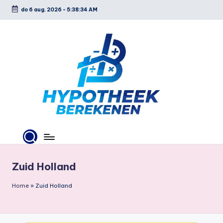
do 6 aug. 2026
-
5:38:35 AM
Ga
naar
de
inhoud
H
y
p
Zuid Holland
o
Home
»
Zuid Holland
t
h