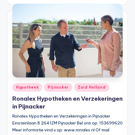
b
e
r
e
k
e
n
e
n
Geplaatst
Hypotheek
Pijnacker
Zuid Holland
in
-
Ronalex Hypotheken en Verzekeringen
in Pijnacker
o
Ronalex Hypotheken en Verzekeringen in Pijnacker
n
Einsteinlaan 8 2641ZM Pijnacker Bel ons op: 153699620
li
Meer informatie vind u op: www.ronalex.nl Of mail