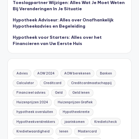
Toeslagpartner Wijzigen: Alles Wat Je Moet Weten
Bij Veranderingen In Je Situatie
Hypotheek Adviseur: Alles over Onafhankelijk
Hypotheekadvies en Begeleiding
Hypotheek voor Starters: Alles over het
Financieren van Uw Eerste Huis
Advies
AOW 2024
AOW berekenen
Banken
Calculator
Creditcard
Creditcardmaatschappij
Financieel advies
Geld
Geld lenen
Huizenprijzen 2024
Huizenprijzen Grafiek
hypotheek oversluiten
Hypotheekrente
Hypotheekverstrekkers
jaarinkomen
Kredietcheck
Kredietwaardigheid
lenen
Mastercard