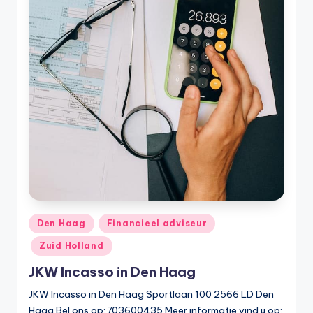
Geplaatst
Den Haag
Financieel adviseur
in
Zuid Holland
JKW Incasso in Den Haag
JKW Incasso in Den Haag Sportlaan 100 2566 LD Den
Haag Bel ons op: 703600435 Meer informatie vind u op: