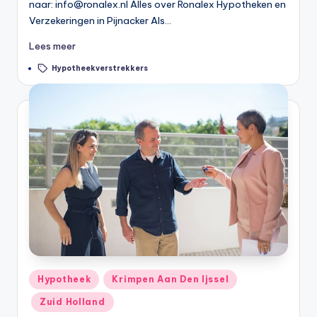
n
naar:
info@ronalex.nl
Alles over Ronalex Hypotheken en
Verzekeringen in Pijnacker Als…
e
Lees meer
.
Tags:
Hypotheekverstrekkers
n
l
Geplaatst
Hypotheek
Krimpen Aan Den Ijssel
in
Zuid Holland