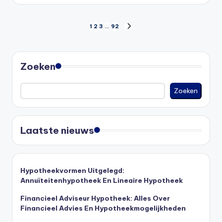
Berichten
1
2
3
…
92
VOLGENDE
PAGINA
paginering
Zoeken
Zoeken
Laatste nieuws
Hypotheekvormen Uitgelegd:
Annuïteitenhypotheek En Lineaire Hypotheek
Financieel Adviseur Hypotheek: Alles Over
Financieel Advies En Hypotheekmogelijkheden