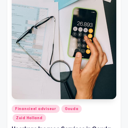
Geplaatst
Financieel adviseur
Gouda
in
Zuid Holland