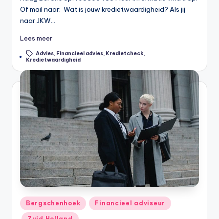
Of mail naar: Wat is jouw kredietwaardigheid? Als jij
naar JKW…
Lees meer
Advies
,
Financieel advies
,
Kredietcheck
,
Tags:
Kredietwaardigheid
Geplaatst
Bergschenhoek
Financieel adviseur
in
Zuid Holland