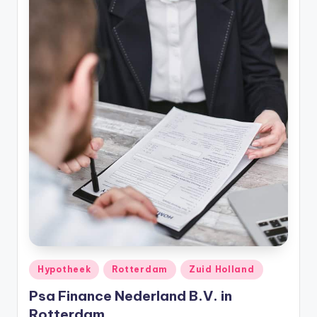
Geplaatst
Hypotheek
Rotterdam
Zuid Holland
in
Psa Finance Nederland B.V. in
Rotterdam