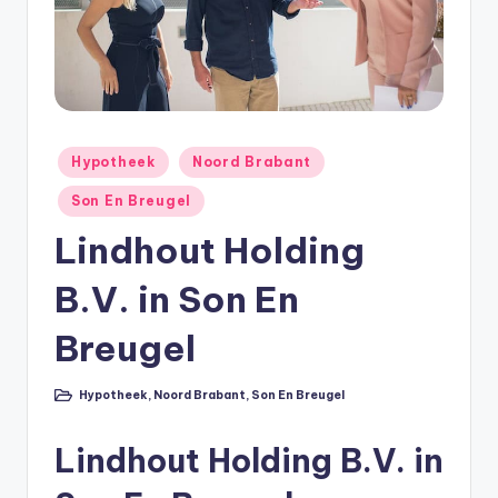
e
e
k
B
e
Geplaatst
Hypotheek
Noord Brabant
r
in
Son En Breugel
e
Lindhout Holding
k
B.V. in Son En
e
n
Breugel
e
Hypotheek
,
Noord Brabant
,
Son En Breugel
n
Geplaatst
in
O
Lindhout Holding B.V. in
n