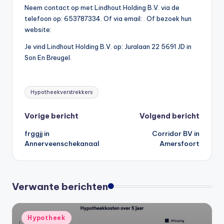
Neem contact op met Lindhout Holding B.V. via de
telefoon op: 653787334. Of via email:
. Of bezoek hun
website:
Je vind Lindhout Holding B.V. op: Juralaan 22 5691 JD in
Son En Breugel.
Tags:
Hypotheekverstrekkers
Bericht
Vorige bericht
Volgend bericht
frggjj in
Corridor BV in
navigatie
Annerveenschekanaal
Amersfoort
Verwante berichten
Geplaatst
Hypotheek