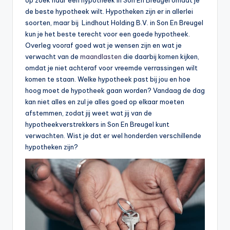
de beste hypotheek wilt. Hypotheken zijn er in allerlei
b
soorten, maar bij Lindhout Holding B.V. in Son En Breugel
e
kun je het beste terecht voor een goede hypotheek.
Overleg vooraf goed wat je wensen zijn en wat je
r
verwacht van de
maandlasten
die daarbij komen kijken,
e
omdat je niet achteraf voor vreemde verrassingen wilt
komen te staan. Welke hypotheek past bij jou en hoe
k
hoog moet de hypotheek gaan worden? Vandaag de dag
e
kan niet alles en zul je alles goed op elkaar moeten
afstemmen, zodat jij weet wat jij van de
n
hypotheekverstrekkers in Son En Breugel kunt
e
verwachten. Wist je dat er wel honderden verschillende
hypotheken zijn?
n
-
o
n
li