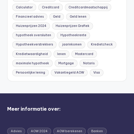
Calculator
Creditcard
Creditcardmaatschappij
Financieel advies
Geld
Geld lenen
Huizenprijzen 2024
Huizenprijzen Grafiek
hypotheek oversluiten
Hypotheekrente
Hypotheekverstrekkers
jaarinkomen
Kredietcheck
Kredietwaardigheid
lenen
Mastercard
maximale hypotheek
Mortgage
Notaris
Persoonlijke lening
Vakantiegeld AOW
Visa
Meer informatie over:
Advies
AOW 2024
AOW berekenen
Banken