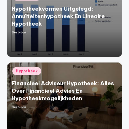
in
Hypotheekvormen Uitgelegd:
Annuïteitenhypotheek En Lineaire
Hypotheek
Bert-Jan
Geplaatst
door
Geplaatst
Hypotheek
in
Financieel Adviseur Hypotheek: Alles
Over Financieel Advies En
Hypotheekmogelijkheden
Bert-Jan
Geplaatst
door