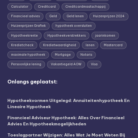
Calculator
Creditcard
Creditcardmaatschappij
Financieel advies
Geld
Geld lenen
Huizenprijzen 2024
Huizenprijzen Grafiek
hypotheek oversluiten
Hypotheekrente
Hypotheekverstrekkers
jaarinkomen
Kredietcheck
Kredietwaardigheid
lenen
Mastercard
maximale hypotheek
Mortgage
Notaris
Persoonlijke lening
Vakantiegeld AOW
Visa
Onlangs geplaatst:
Hypotheekvormen Uitgelegd: Annuïteitenhypotheek En
Lineaire Hypotheek
Financieel Adviseur Hypotheek: Alles Over Financieel
Advies En Hypotheekmogelijkheden
Toeslagpartner Wijzigen: Alles Wat Je Moet Weten Bij