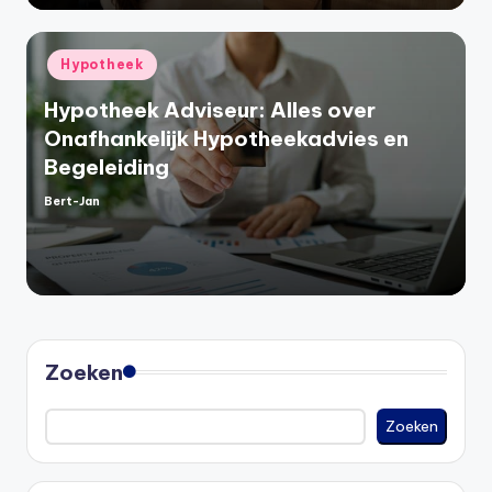
Geplaatst
Hypotheek
in
Hypotheek Adviseur: Alles over
Onafhankelijk Hypotheekadvies en
Begeleiding
Bert-Jan
Geplaatst
door
Zoeken
Zoeken