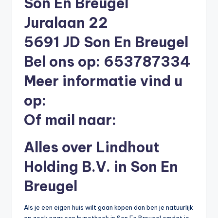
Son En Breugel
li
Juralaan 22
n
e
5691 JD Son En Breugel
|
Bel ons op: 653787334
h
Meer informatie vind u
y
op:
p
Of mail naar:
o
t
Alles over Lindhout
h
Holding B.V. in Son En
e
e
Breugel
k
Als je een eigen huis wilt gaan kopen dan ben je natuurlijk
-
op zoek naar een hypotheek in Son En Breugel omdat je