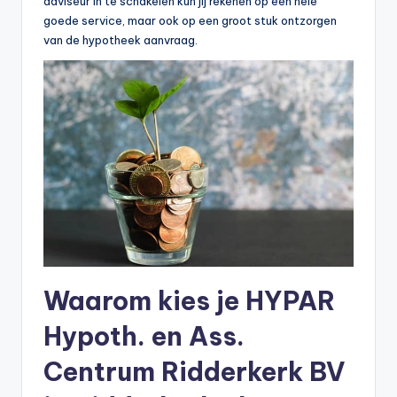
adviseur in te schakelen kun jij rekenen op een hele
n
goede service, maar ook op een groot stuk ontzorgen
e
van de hypotheek aanvraag.
.
n
l
Waarom kies je HYPAR
Hypoth. en Ass.
Centrum Ridderkerk BV