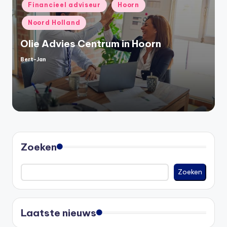
Geplaatst
Financieel adviseur
Hoorn
in
Noord Holland
Olie Advies Centrum in Hoorn
Bert-Jan
Geplaatst
door
Zoeken
Zoeken
Laatste nieuws