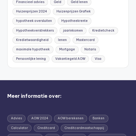
Financieel advies
Geld
Geld lenen
Huizenprijzen 2024
Huizenprijzen Grafiek
hypotheek oversluiten
Hypotheekrente
Hypotheekverstrekkers
jaarinkomen
Kredietcheck
Kredietwaardigheid
lenen
Mastercard
maximale hypotheek
Mortgage
Notaris
Persoonlijke lening
Vakantiegeld AOW
Visa
Meer informatie over:
Advies
AOW 2024
AOW berekenen
Banken
Calculator
Creditcard
Creditcardmaatschappij