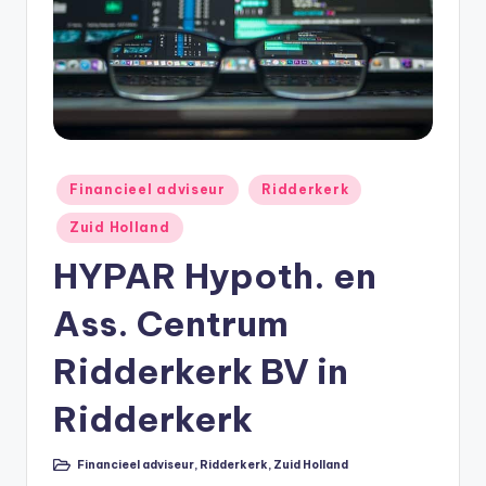
e
e
k
B
e
r
Geplaatst
Financieel adviseur
Ridderkerk
in
e
Zuid Holland
k
HYPAR Hypoth. en
e
Ass. Centrum
n
e
Ridderkerk BV in
n
Ridderkerk
O
n
Financieel adviseur
,
Ridderkerk
,
Zuid Holland
Geplaatst
in