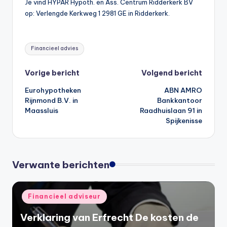
Je vind HYPAR Hypoth. en Ass. Centrum Ridderkerk BV
op: Verlengde Kerkweg 1 2981 GE in Ridderkerk.
Tags:
Financieel advies
Bericht
Vorige bericht
Volgend bericht
Eurohypotheken
ABN AMRO
navigatie
Rijnmond B.V. in
Bankkantoor
Maassluis
Raadhuislaan 91 in
Spijkenisse
Verwante berichten
Geplaatst
Financieel adviseur
in
Verklaring van Erfrecht De kosten de