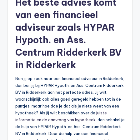
Het beste advies komt
b
van een financieel
e
adviseur zoals HYPAR
r
Hypoth. en Ass.
e
k
Centrum Ridderkerk BV
e
in Ridderkerk
n
Ben jij op zoek naar een financieel adviseur in Ridderkerk,
e
dan ben jij bij HYPAR Hypoth. en Ass. Centrum Ridderkerk
n
BV in Ridderkerk aan het perfecte adres. Jij wilt
waarschijnlijk ook alles goed geregeld hebben tot in de
-
puntjes, maar hoe doe je dat als je niets weet van een
o
hypotheek? Als jij wilt beschikken over de
juiste
informatie en de aanvraag van hypotheek
, dan schakel je
n
de hulp van HYPAR Hypoth. en Ass. Centrum Ridderkerk
li
BV in Ridderkerk. Door de hulp van een financieel