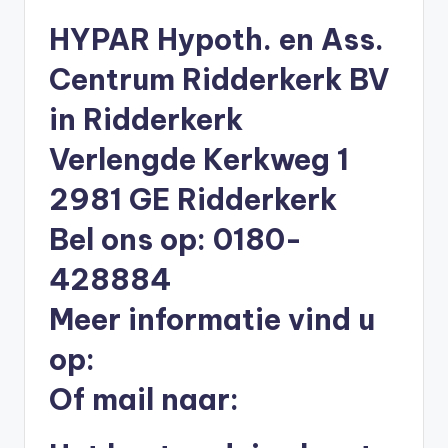
li
HYPAR Hypoth. en Ass.
n
Centrum Ridderkerk BV
e
|
in Ridderkerk
h
Verlengde Kerkweg 1
y
2981 GE Ridderkerk
p
Bel ons op: 0180-
o
428884
t
h
Meer informatie vind u
e
op:
e
Of mail naar:
k
-