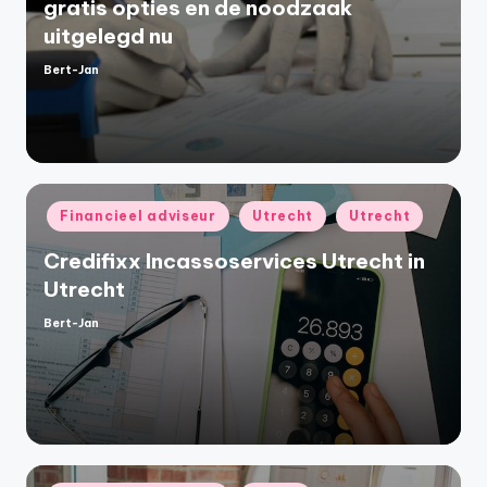
gratis opties en de noodzaak
uitgelegd nu
Bert-Jan
Geplaatst
door
Geplaatst
Financieel adviseur
Utrecht
Utrecht
in
Credifixx Incassoservices Utrecht in
Utrecht
Bert-Jan
Geplaatst
door