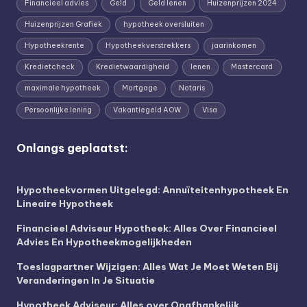
Financieel advies
Geld
Geld lenen
Huizenprijzen 2024
Huizenprijzen Grafiek
hypotheek oversluiten
Hypotheekrente
Hypotheekverstrekkers
jaarinkomen
Kredietcheck
Kredietwaardigheid
lenen
Mastercard
maximale hypotheek
Mortgage
Notaris
Persoonlijke lening
Vakantiegeld AOW
Visa
Onlangs geplaatst:
Hypotheekvormen Uitgelegd: Annuïteitenhypotheek En
Lineaire Hypotheek
Financieel Adviseur Hypotheek: Alles Over Financieel
Advies En Hypotheekmogelijkheden
Toeslagpartner Wijzigen: Alles Wat Je Moet Weten Bij
Veranderingen In Je Situatie
Hypotheek Adviseur: Alles over Onafhankelijk