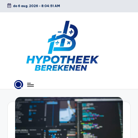
do 6 aug. 2026
-
8:04:52 AM
Ga
naar
de
inhoud
H
y
p
o
t
h