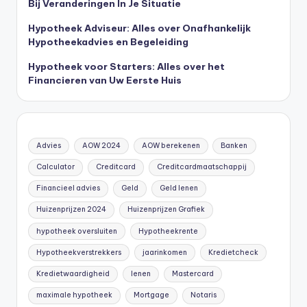
Bij Veranderingen In Je Situatie
Hypotheek Adviseur: Alles over Onafhankelijk
Hypotheekadvies en Begeleiding
Hypotheek voor Starters: Alles over het
Financieren van Uw Eerste Huis
Advies
AOW 2024
AOW berekenen
Banken
Calculator
Creditcard
Creditcardmaatschappij
Financieel advies
Geld
Geld lenen
Huizenprijzen 2024
Huizenprijzen Grafiek
hypotheek oversluiten
Hypotheekrente
Hypotheekverstrekkers
jaarinkomen
Kredietcheck
Kredietwaardigheid
lenen
Mastercard
maximale hypotheek
Mortgage
Notaris