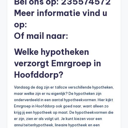
Bel ons op: 235574572
li
Meer informatie vind u
n
e
op:
|
Of mail naar:
h
Welke hypotheken
y
p
verzorgt Emrgroep in
o
Hoofddorp?
t
h
Vandaag de dag zijn er talloze verschillende hypotheken,
maar welke zijn er nu eigenlijk? De hypotheken zijn
e
onderverdeeld in een aantal hypotheekvormen. Hier kijkt
e
Emrgroep in Hoofddorp ook goed naar, want alleen zo
krijg jij een hypotheek op maat. De hypotheekvormen die
k
er zijn, zien er als volgt uit. Je kunt kiezen voor een
-
annuïteitenhypotheek, lineaire hypotheek en een