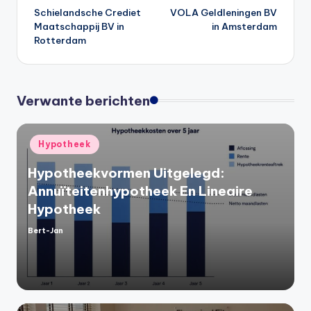
Schielandsche Crediet
VOLA Geldleningen BV
navigatie
Maatschappij BV in
in Amsterdam
Rotterdam
Verwante berichten
Geplaatst
Hypotheek
in
Hypotheekvormen Uitgelegd:
Annuïteitenhypotheek En Lineaire
Hypotheek
Bert-Jan
Geplaatst
door