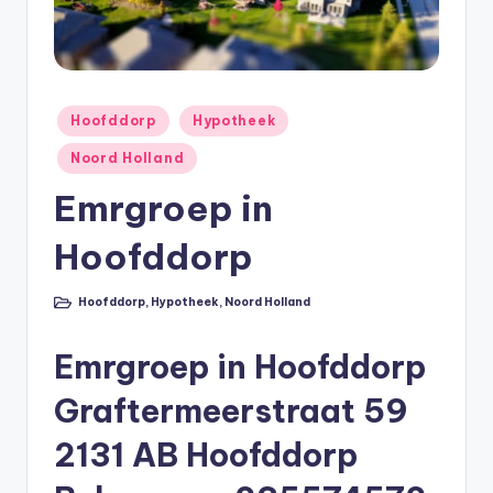
e
e
k
B
Geplaatst
Hoofddorp
Hypotheek
in
e
Noord Holland
r
Emrgroep in
e
Hoofddorp
k
e
Hoofddorp
,
Hypotheek
,
Noord Holland
Geplaatst
n
in
Emrgroep in Hoofddorp
e
n
Graftermeerstraat 59
O
2131 AB Hoofddorp
n