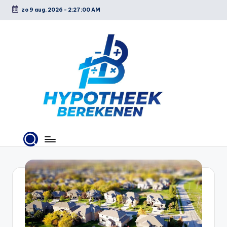
zo 9 aug. 2026
-
2:27:01 AM
Ga
naar
de
inhoud
H
y
p
o
t
h