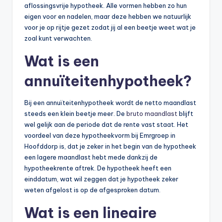
aflossingsvrije hypotheek. Alle vormen hebben zo hun
b
eigen voor en nadelen, maar deze hebben we natuurlijk
e
voor je op rijtje gezet zodat jij al een beetje weet wat je
zoal kunt verwachten.
r
Wat is een
e
annuïteitenhypotheek?
k
e
Bij een annuïteitenhypotheek wordt de netto maandlast
n
steeds een klein beetje meer. De
bruto maandlast
blijft
wel gelijk aan de periode dat de rente vast staat. Het
e
voordeel van deze hypotheekvorm bij Emrgroep in
n
Hoofddorp is, dat je zeker in het begin van de hypotheek
een lagere maandlast hebt mede dankzij de
-
hypotheekrente aftrek. De hypotheek heeft een
o
einddatum, wat wil zeggen dat je hypotheek zeker
weten afgelost is op de afgesproken datum.
n
li
Wat is een lineaire