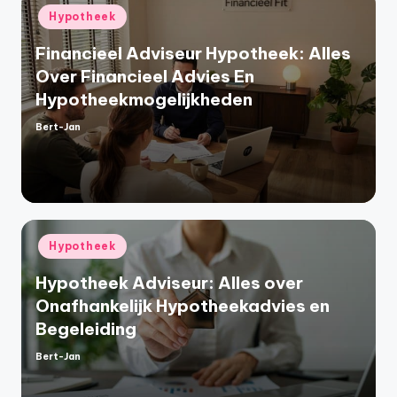
Geplaatst
Hypotheek
in
Financieel Adviseur Hypotheek: Alles
Over Financieel Advies En
Hypotheekmogelijkheden
Bert-Jan
Geplaatst
door
Geplaatst
Hypotheek
in
Hypotheek Adviseur: Alles over
Onafhankelijk Hypotheekadvies en
Begeleiding
Bert-Jan
Geplaatst
door