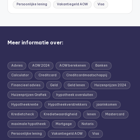
Persoonlijke lening
Vakantiegeld AOW
Visa
Meer informatie over:
Advies
AOW 2024
AOW berekenen
Banken
Calculator
Creditcard
Creditcardmaatschappij
Financieel advies
Geld
Geld lenen
Huizenprijzen 2024
Huizenprijzen Grafiek
hypotheek oversluiten
Hypotheekrente
Hypotheekverstrekkers
jaarinkomen
Kredietcheck
Kredietwaardigheid
lenen
Mastercard
maximale hypotheek
Mortgage
Notaris
Persoonlijke lening
Vakantiegeld AOW
Visa