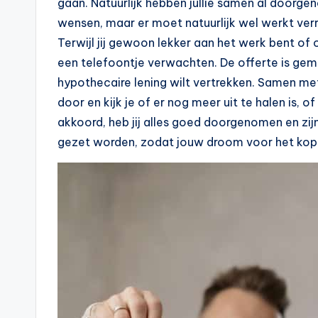
gaan. Natuurlijk hebben jullie samen al doorge
e
wensen, maar er moet natuurlijk wel werkt ve
Terwijl jij gewoon lekker aan het werk bent of op
k
een telefoontje verwachten. De offerte is gem
e
hypothecaire lening wilt vertrekken. Samen me
door en kijk je of er nog meer uit te halen is, o
n
akkoord, heb jij alles goed doorgenomen en zi
e
gezet worden, zodat jouw droom voor het kope
n
-
o
n
li