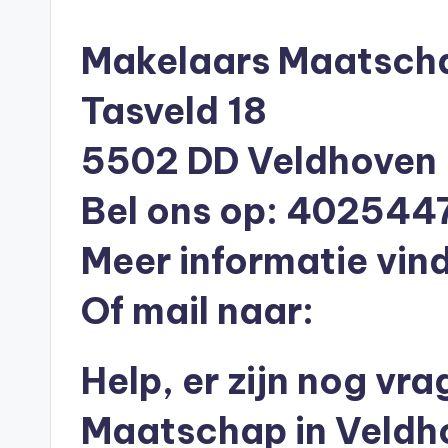
n
in
e
Makelaars Maatscha
n
Tasveld 18
O
5502 DD Veldhoven
n
Bel ons op: 402544
li
n
Meer informatie vind
e
Of mail naar:
|
Help, er zijn nog vr
h
y
Maatschap in Veldh