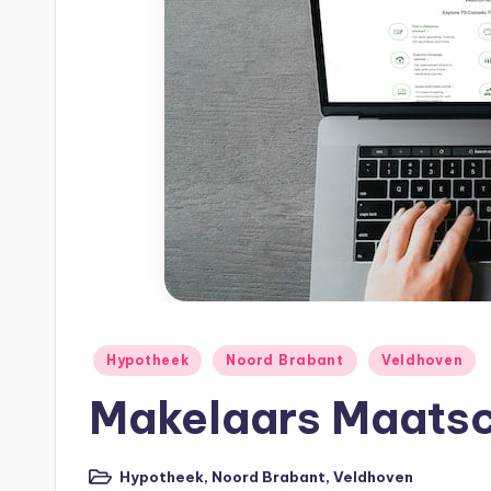
h
e
e
k
B
e
r
e
Geplaatst
Hypotheek
Noord Brabant
Veldhoven
in
k
Makelaars Maatsc
e
Hypotheek
,
Noord Brabant
,
Veldhoven
Geplaatst