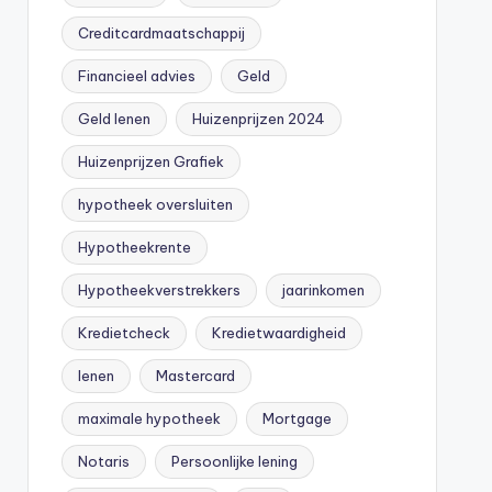
Creditcardmaatschappij
Financieel advies
Geld
Geld lenen
Huizenprijzen 2024
Huizenprijzen Grafiek
hypotheek oversluiten
Hypotheekrente
Hypotheekverstrekkers
jaarinkomen
Kredietcheck
Kredietwaardigheid
lenen
Mastercard
maximale hypotheek
Mortgage
Notaris
Persoonlijke lening