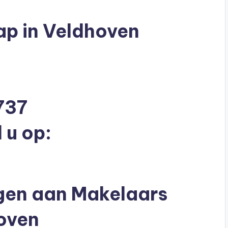
p in Veldhoven
737
 u op:
agen aan Makelaars
oven