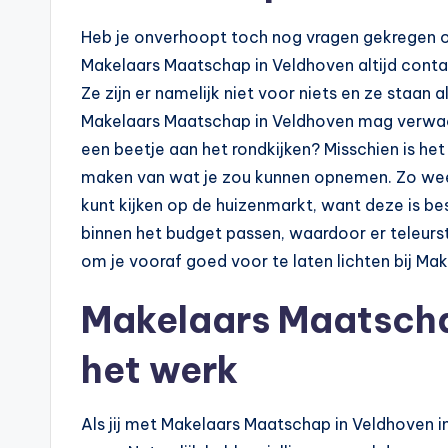
p
Heb je onverhoopt toch nog vragen gekregen of zi
o
Makelaars Maatschap in Veldhoven altijd conta
t
Ze zijn er namelijk niet voor niets en ze staan al
Makelaars Maatschap in Veldhoven mag verwacht
h
een beetje aan het rondkijken? Misschien is he
e
maken van wat je zou kunnen opnemen. Zo weet 
kunt kijken op de huizenmarkt, want deze is best
e
binnen het budget passen, waardoor er teleurst
k
om je vooraf goed voor te laten lichten bij Ma
-
Makelaars Maatscha
b
het werk
e
Als jij met Makelaars Maatschap in Veldhoven i
r