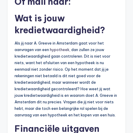
Of mail naar:
b
Wat is jouw
e
r
kredietwaardigheid?
e
Als jij naar A. Greeve in Amsterdam gaat voor het
k
aanvragen van een
hypotheek
, dan zullen ze jouw
e
kredietwaardigheid gaan controleren. Dit is niet voor
niets, want het afsluiten van een hypotheek is nu
n
eenmaal niet zonder risico. Op het moment dat jij je
e
rekeningen niet betaald is dit niet goed voor de
kredietwaardigheid, maar wanneer wordt de
n
kredietwaardigheid gecontroleerd? Hoe weet jij wat
-
jouw kredietwaardigheid is en waarom doet A. Greeve in
Amsterdam dit nu precies. Vragen die jij niet voor niets
o
hebt, maar die toch een belangrijke rol spelen bij de
n
aanvraag van een hypotheek en het kopen van een huis.
li
Financiële uitgaven