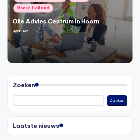
in
Noord Holland
Olie Advies Centrum in Hoorn
Bert-Jan
Geplaatst
door
Zoeken
Zoeken
Laatste nieuws