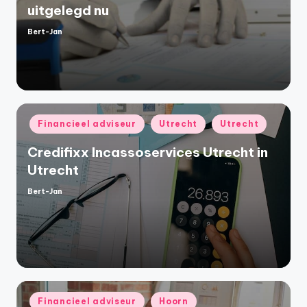
uitgelegd nu
Bert-Jan
Geplaatst
door
Geplaatst
Financieel adviseur
Utrecht
Utrecht
in
Credifixx Incassoservices Utrecht in
Utrecht
Bert-Jan
Geplaatst
door
Geplaatst
Financieel adviseur
Hoorn