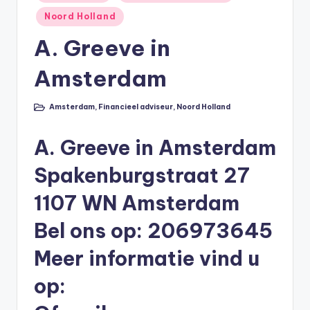
in
li
Noord Holland
n
A. Greeve in
e
Amsterdam
|
h
Amsterdam
,
Financieel adviseur
,
Noord Holland
Geplaatst
in
y
A. Greeve in Amsterdam
p
o
Spakenburgstraat 27
t
1107 WN Amsterdam
h
Bel ons op: 206973645
e
Meer informatie vind u
e
op:
k
-