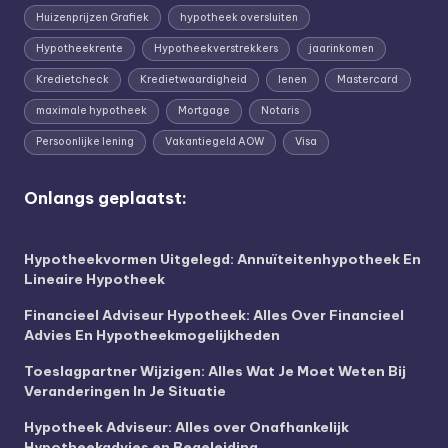
Huizenprijzen Grafiek
hypotheek oversluiten
Hypotheekrente
Hypotheekverstrekkers
jaarinkomen
Kredietcheck
Kredietwaardigheid
lenen
Mastercard
maximale hypotheek
Mortgage
Notaris
Persoonlijke lening
Vakantiegeld AOW
Visa
Onlangs geplaatst:
Hypotheekvormen Uitgelegd: Annuïteitenhypotheek En
Lineaire Hypotheek
Financieel Adviseur Hypotheek: Alles Over Financieel
Advies En Hypotheekmogelijkheden
Toeslagpartner Wijzigen: Alles Wat Je Moet Weten Bij
Veranderingen In Je Situatie
Hypotheek Adviseur: Alles over Onafhankelijk
Hypotheekadvies en Begeleiding