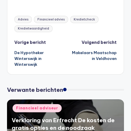
Tags:
Advies
Financieel advies
Kredietcheck
Kredietwaardigheid
Bericht
Vorige bericht
Volgend bericht
De Hypotheker
Makelaars Maatschap
navigatie
Winterswijk in
in Veldhoven
Winterswijk
Verwante berichten
Geplaatst
Financieel adviseur
in
Verklaring van Erfrecht De kosten de
gratis opties en de noodzaak