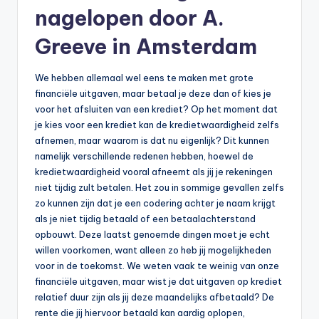
n
nagelopen door A.
e
Greeve in Amsterdam
.
n
We hebben allemaal wel eens te maken met grote
financiële uitgaven, maar betaal je deze dan of kies je
l
voor het afsluiten van een krediet? Op het moment dat
je kies voor een krediet kan de kredietwaardigheid zelfs
afnemen, maar waarom is dat nu eigenlijk? Dit kunnen
namelijk verschillende redenen hebben, hoewel de
kredietwaardigheid vooral afneemt als jij je rekeningen
niet tijdig zult betalen. Het zou in sommige gevallen zelfs
zo kunnen zijn dat je een codering achter je naam krijgt
als je niet tijdig betaald of een betaalachterstand
opbouwt. Deze laatst genoemde dingen moet je echt
willen voorkomen, want alleen zo heb jij mogelijkheden
voor in de toekomst. We weten vaak te weinig van onze
financiële uitgaven, maar wist je dat uitgaven op krediet
relatief duur zijn als jij deze maandelijks afbetaald? De
rente die jij hiervoor betaald kan aardig oplopen,