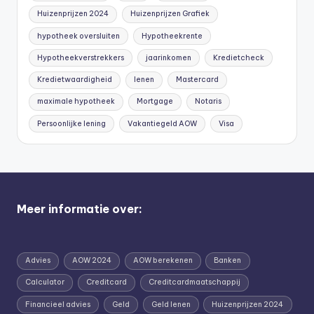
Huizenprijzen 2024
Huizenprijzen Grafiek
hypotheek oversluiten
Hypotheekrente
Hypotheekverstrekkers
jaarinkomen
Kredietcheck
Kredietwaardigheid
lenen
Mastercard
maximale hypotheek
Mortgage
Notaris
Persoonlijke lening
Vakantiegeld AOW
Visa
Meer informatie over:
Advies
AOW 2024
AOW berekenen
Banken
Calculator
Creditcard
Creditcardmaatschappij
Financieel advies
Geld
Geld lenen
Huizenprijzen 2024