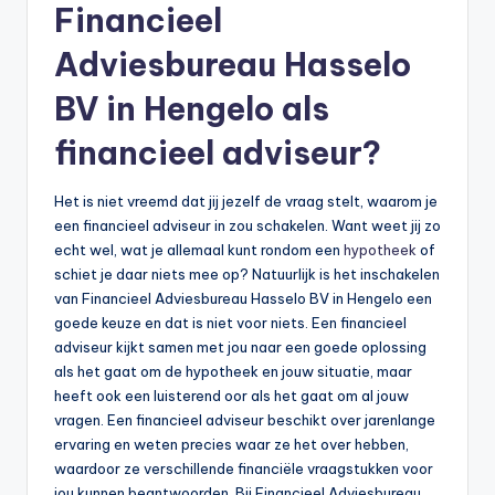
Financieel
b
Adviesbureau Hasselo
e
BV in Hengelo als
r
e
financieel adviseur?
k
Het is niet vreemd dat jij jezelf de vraag stelt, waarom je
e
een financieel adviseur in zou schakelen. Want weet jij zo
n
echt wel, wat je allemaal kunt rondom een
hypotheek
of
schiet je daar niets mee op? Natuurlijk is het inschakelen
e
van Financieel Adviesbureau Hasselo BV in Hengelo een
n
goede keuze en dat is niet voor niets. Een financieel
adviseur kijkt samen met jou naar een goede oplossing
-
als het gaat om de hypotheek en jouw situatie, maar
o
heeft ook een luisterend oor als het gaat om al jouw
vragen. Een financieel adviseur beschikt over jarenlange
n
ervaring en weten precies waar ze het over hebben,
li
waardoor ze verschillende financiële vraagstukken voor
jou kunnen beantwoorden. Bij Financieel Adviesbureau