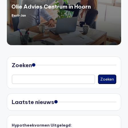
Olie Advies Centrum in Hoorn
Bert-Jan
Geplaatst
door
Zoeken
Zoeken
Laatste nieuws
Hypotheekvormen Uitgelegd: