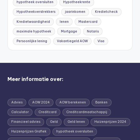
hypotheek oversluiten
Hypotheekrente
Hypotheekverstrekkers
jaarinkomen
Kredietcheck
Kredietwaardigheid
lenen
Mastercard
maximale hypotheek
Mortgage
Notaris
Persoonlijke lening
Vakantiegeld AOW
Visa
Meer informatie over:
Advies
AOW 2024
AOW berekenen
Banken
Calculator
Creditcard
Creditcardmaatschappij
Financieel advies
Geld
Geld lenen
Huizenprijzen 2024
Huizenprijzen Grafiek
hypotheek oversluiten