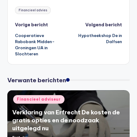
Tags:
Financieel advies
Bericht
Vorige bericht
Volgend bericht
Cooperatieve
Hypotheekshop De in
navigatie
Rabobank Midden-
Dalfsen
Groningen UA in
Slochteren
Verwante berichten
Geplaatst
Financieel adviseur
in
Verklaring van Erfrecht De kosten de
gratis opties en de noodzaak
uitgelegd nu