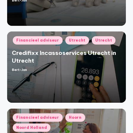
Bert-Jan
Geplaatst
door
Geplaatst
Financieel adviseur
Utrecht
Utrecht
in
Credifixx Incassoservices Utrecht in
Utrecht
Bert-Jan
Geplaatst
door
Geplaatst
Financieel adviseur
Hoorn
in
Noord Holland