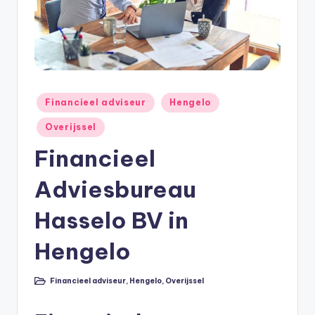
e
e
k
B
e
Geplaatst
Financieel adviseur
Hengelo
r
in
Overijssel
e
Financieel
k
Adviesbureau
e
n
Hasselo BV in
e
Hengelo
n
O
Financieel adviseur
,
Hengelo
,
Overijssel
Geplaatst
in
n