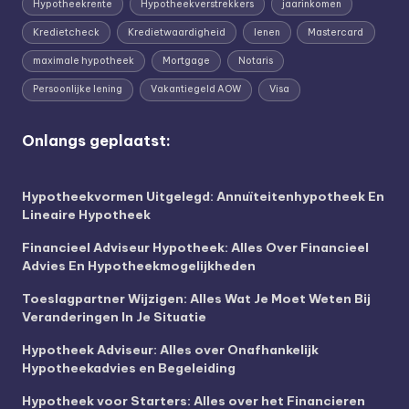
Hypotheekrente
Hypotheekverstrekkers
jaarinkomen
Kredietcheck
Kredietwaardigheid
lenen
Mastercard
maximale hypotheek
Mortgage
Notaris
Persoonlijke lening
Vakantiegeld AOW
Visa
Onlangs geplaatst:
Hypotheekvormen Uitgelegd: Annuïteitenhypotheek En
Lineaire Hypotheek
Financieel Adviseur Hypotheek: Alles Over Financieel
Advies En Hypotheekmogelijkheden
Toeslagpartner Wijzigen: Alles Wat Je Moet Weten Bij
Veranderingen In Je Situatie
Hypotheek Adviseur: Alles over Onafhankelijk
Hypotheekadvies en Begeleiding
Hypotheek voor Starters: Alles over het Financieren