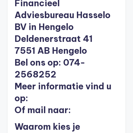
Financieel
li
Adviesbureau Hasselo
n
e
BV in Hengelo
|
Deldenerstraat 41
h
7551 AB Hengelo
y
Bel ons op: 074-
p
o
2568252
t
Meer informatie vind u
h
op:
e
Of mail naar:
e
k
Waarom kies je
-