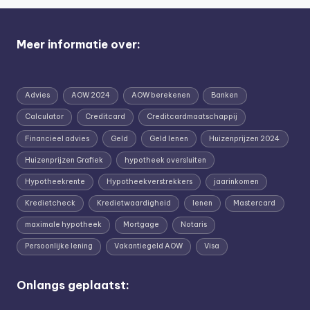
Meer informatie over:
Advies
AOW 2024
AOW berekenen
Banken
Calculator
Creditcard
Creditcardmaatschappij
Financieel advies
Geld
Geld lenen
Huizenprijzen 2024
Huizenprijzen Grafiek
hypotheek oversluiten
Hypotheekrente
Hypotheekverstrekkers
jaarinkomen
Kredietcheck
Kredietwaardigheid
lenen
Mastercard
maximale hypotheek
Mortgage
Notaris
Persoonlijke lening
Vakantiegeld AOW
Visa
Onlangs geplaatst: