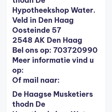
thodn De
b
Hypotheekshop Water.
e
Veld in Den Haag
r
Oosteinde 57
e
2548 AK Den Haag
k
e
Bel ons op: 703720990
n
Meer informatie vind u
e
op:
n
Of mail naar:
-
o
De Haagse Musketiers
n
thodn De
li