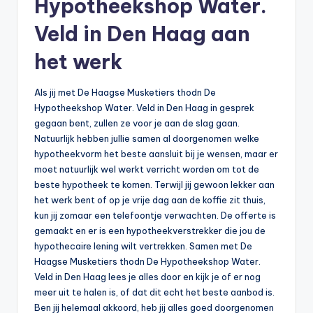
Hypotheekshop Water.
n
e
Veld in Den Haag aan
.
het werk
n
Als jij met De Haagse Musketiers thodn De
l
Hypotheekshop Water. Veld in Den Haag in gesprek
gegaan bent, zullen ze voor je aan de slag gaan.
Natuurlijk hebben jullie samen al doorgenomen welke
hypotheekvorm het beste aansluit bij je wensen, maar er
moet natuurlijk wel werkt verricht worden om tot de
beste hypotheek te komen. Terwijl jij gewoon lekker aan
het werk bent of op je vrije dag aan de koffie zit thuis,
kun jij zomaar een telefoontje verwachten. De offerte is
gemaakt en er is een hypotheekverstrekker die jou de
hypothecaire lening wilt vertrekken. Samen met De
Haagse Musketiers thodn De Hypotheekshop Water.
Veld in Den Haag lees je alles door en kijk je of er nog
meer uit te halen is, of dat dit echt het beste aanbod is.
Ben jij helemaal akkoord, heb jij alles goed doorgenomen