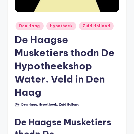
li
n
e
Geplaatst
Den Haag
Hypotheek
Zuid Holland
in
|
De Haagse
h
Musketiers thodn De
y
p
Hypotheekshop
o
Water. Veld in Den
t
Haag
h
e
Den Haag
,
Hypotheek
,
Zuid Holland
Geplaatst
in
e
De Haagse Musketiers
k
-