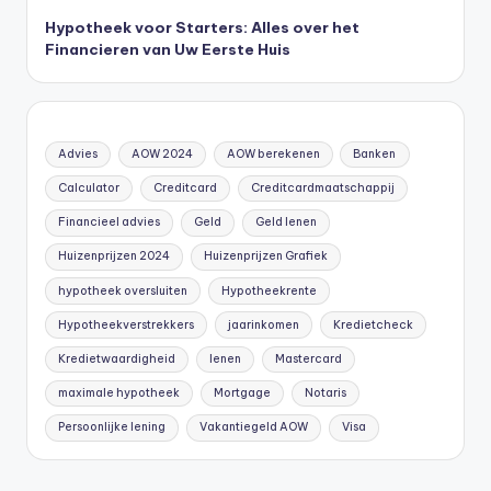
Hypotheek voor Starters: Alles over het
Financieren van Uw Eerste Huis
Advies
AOW 2024
AOW berekenen
Banken
Calculator
Creditcard
Creditcardmaatschappij
Financieel advies
Geld
Geld lenen
Huizenprijzen 2024
Huizenprijzen Grafiek
hypotheek oversluiten
Hypotheekrente
Hypotheekverstrekkers
jaarinkomen
Kredietcheck
Kredietwaardigheid
lenen
Mastercard
maximale hypotheek
Mortgage
Notaris
Persoonlijke lening
Vakantiegeld AOW
Visa