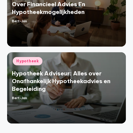
Over Financieel Advies En
Hypotheekmogelijkheden
Bert-Jan
Geplaatst
door
Geplaatst
Hypotheek
in
Hypotheek Adviseur: Alles over
Onafhankelijk Hypotheekadvies en
Begeleiding
Bert-Jan
Geplaatst
door