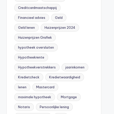
Creditcardmaatschappij
Financieel advies
Geld
Geld lenen
Huizenprijzen 2024
Huizenprijzen Grafiek
hypotheek oversluiten
Hypotheekrente
Hypotheekverstrekkers
jaarinkomen
Kredietcheck
Kredietwaardigheid
lenen
Mastercard
maximale hypotheek
Mortgage
Notaris
Persoonlijke lening