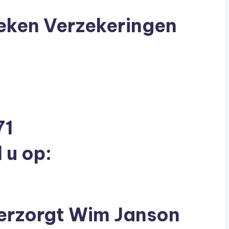
ken Verzekeringen
71
 u op:
erzorgt Wim Janson