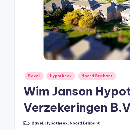
h
e
e
k
B
e
Geplaatst
Bavel
Hypotheek
Noord Brabant
r
in
Wim Janson Hypo
e
Verzekeringen B.V.
k
e
Bavel
,
Hypotheek
,
Noord Brabant
Geplaatst
in