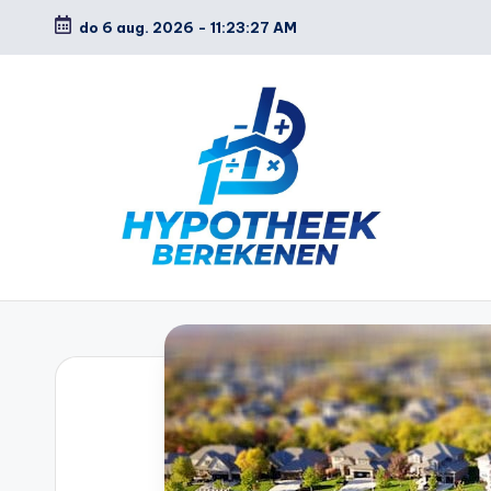
do 6 aug. 2026
-
11:23:28 AM
Ga
naar
de
inhoud
H
y
p
o
t