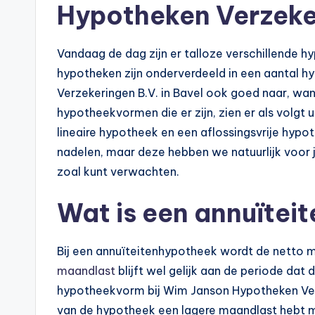
p
Hypotheken Verzeker
o
Vandaag de dag zijn er talloze verschillende hy
t
hypotheken zijn onderverdeeld in een aantal 
Verzekeringen B.V. in Bavel ook goed naar, want
h
hypotheekvormen die er zijn, zien er als volgt 
e
lineaire hypotheek en een aflossingsvrije hypo
nadelen, maar deze hebben we natuurlijk voor je
e
zoal kunt verwachten.
k
Wat is een annuïtei
-
b
Bij een annuïteitenhypotheek wordt de netto m
e
maandlast
blijft wel gelijk aan de periode dat
hypotheekvorm bij Wim Janson Hypotheken Verzek
r
van de hypotheek een lagere maandlast hebt m