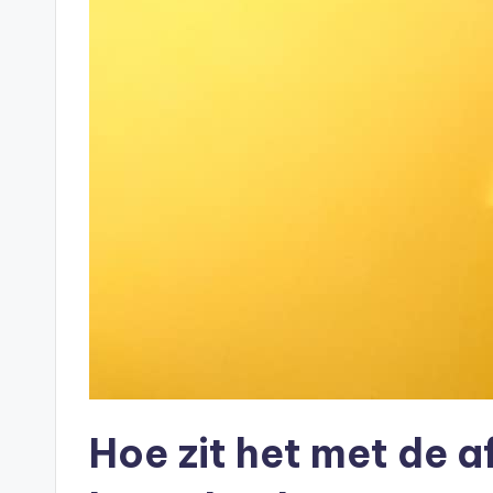
n
e
.
n
l
Hoe zit het met de a