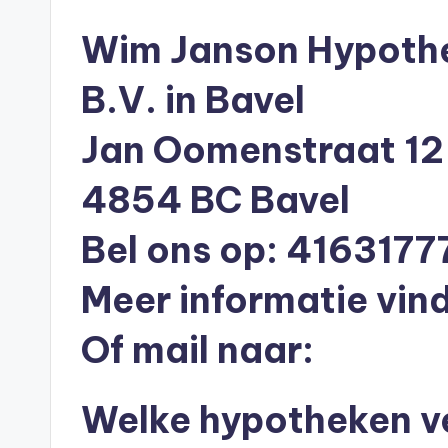
n
e
Wim Janson Hypothe
n
B.V. in Bavel
O
Jan Oomenstraat 12
n
4854 BC Bavel
li
Bel ons op: 4163177
n
e
Meer informatie vind
|
Of mail naar:
h
Welke hypotheken v
y