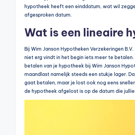
e
hypotheek heeft een einddatum, wat wil zegge
afgesproken datum.
k
Wat is een lineaire
e
n
Bij Wim Janson Hypotheken Verzekeringen B.V. in 
e
niet erg vindt in het begin iets meer te betalen
betalen van je hypotheek bij Wim Janson Hypot
n
maandlast namelijk steeds een stukje lager. Da
-
gaat betalen, maar je lost ook nog eens sneller 
de hypotheek afgelost is op de datum die jull
o
n
li