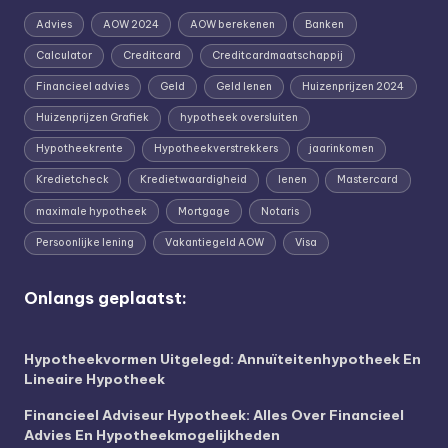
Advies
AOW 2024
AOW berekenen
Banken
Calculator
Creditcard
Creditcardmaatschappij
Financieel advies
Geld
Geld lenen
Huizenprijzen 2024
Huizenprijzen Grafiek
hypotheek oversluiten
Hypotheekrente
Hypotheekverstrekkers
jaarinkomen
Kredietcheck
Kredietwaardigheid
lenen
Mastercard
maximale hypotheek
Mortgage
Notaris
Persoonlijke lening
Vakantiegeld AOW
Visa
Onlangs geplaatst:
Hypotheekvormen Uitgelegd: Annuïteitenhypotheek En
Lineaire Hypotheek
Financieel Adviseur Hypotheek: Alles Over Financieel
Advies En Hypotheekmogelijkheden