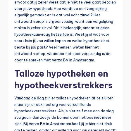
n
ervoor dat jij zeker weet dat je niet te veel gaat betalen
voor jouw hypotheek. Hoe wordt zo een vergelijking
e
eigenlijk gemaakt en is dat wel echt zinvol? Het
.
antwoord hierop is vrij eenvoudig, want een vergelijking
maken is zeker zinvol. Dit is belangrijk, omdat er geen
n
hypotheekaanvraag hetzelfde is. Weet jij al wat voor
l
soort huis jij zou willen kopen en welke hypotheek het
beste bij jou past? Veel mensen weten hier het
antwoord niet op, waardoor het zeer verstandig is dit
door te spreken met Verza BV in Amsterdam.
Talloze hypotheken en
hypotheekverstrekkers
Vandaag de dag zijn er talloze hypotheken af te sluiten,
maar zijn er ook heel erg veel verschillende
hypotheekverstrekkers. Als je hier zelf mee aan de slag
zou gaan, dan zou je de bomen door het bos niet meer
zien. Bij Verza BV in Amsterdam hoef jij je hier niet druk
om te maken, omdat dit volledig voor jou geregeld wordt.