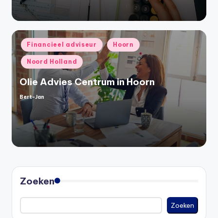
Geplaatst
Financieel adviseur
Hoorn
in
Noord Holland
Olie Advies Centrum in Hoorn
Bert-Jan
Geplaatst
door
Zoeken
Zoeken