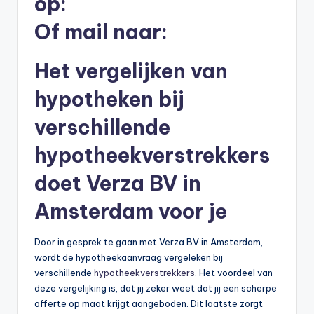
op:
b
Of mail naar:
e
r
Het vergelijken van
e
hypotheken bij
k
verschillende
e
hypotheekverstrekkers
n
doet Verza BV in
e
n
Amsterdam voor je
-
Door in gesprek te gaan met Verza BV in Amsterdam,
o
wordt de hypotheekaanvraag vergeleken bij
n
verschillende
hypotheekverstrekkers
. Het voordeel van
deze vergelijking is, dat jij zeker weet dat jij een scherpe
li
offerte op maat krijgt aangeboden. Dit laatste zorgt