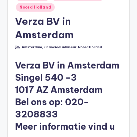
in
li
Noord Holland
n
Verza BV in
e
Amsterdam
|
h
Amsterdam
,
Financieel adviseur
,
Noord Holland
Geplaatst
in
y
Verza BV in Amsterdam
p
o
Singel 540 -3
t
1017 AZ Amsterdam
h
Bel ons op: 020-
e
3208833
e
Meer informatie vind u
k
-