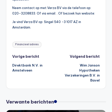
Neem contact op met Verza BV via de telefoon op:
020-3208833. Of via email:
. Of bezoek hun website:
Je vind Verza BV op: Singel 540 -3 1017 AZ in
Amsterdam.
Tags:
Financieel advies
Bericht
Vorige bericht
Volgend bericht
Direktbank N.V. in
Wim Janson
navigatie
Amstelveen
Hypotheken
Verzekeringen B.V. in
Bavel
Verwante berichten