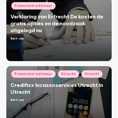
Geplaatst
Financieel adviseur
in
Verklaring van Erfrecht De kosten de
gratis opties en de noodzaak
uitgelegd nu
Bert-Jan
Geplaatst
door
Geplaatst
Financieel adviseur
Utrecht
Utrecht
in
Credifixx Incassoservices Utrecht in
Utrecht
Bert-Jan
Geplaatst
door