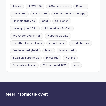
Advies
AOW 2024
AOW berekenen
Banken
Calculator
Creditcard
Creditcardmaatschappij
Financieel advies
Geld
Geld lenen
Huizenprijzen 2024
Huizenprijzen Grafiek
hypotheek oversluiten
Hypotheekrente
Hypotheekverstrekkers
jaarinkomen
Kredietcheck
Kredietwaardigheid
lenen
Mastercard
maximale hypotheek
Mortgage
Notaris
Persoonlijke lening
Vakantiegeld AOW
Visa
Meer informatie over: