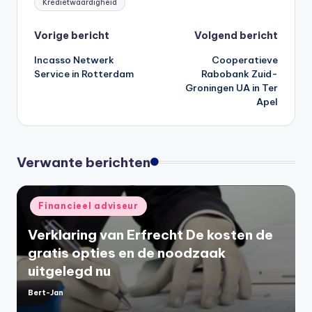
Kredietwaardigheid
Bericht
Vorige bericht
Volgend bericht
Incasso Netwerk
Cooperatieve
navigatie
Service in Rotterdam
Rabobank Zuid-
Groningen UA in Ter
Apel
Verwante berichten
Geplaatst
Financieel adviseur
in
Verklaring van Erfrecht De kosten de
gratis opties en de noodzaak
uitgelegd nu
Bert-Jan
Geplaatst
door