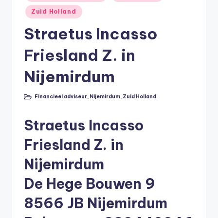
in
li
Zuid Holland
n
Straetus Incasso
e
Friesland Z. in
|
h
Nijemirdum
y
Financieel adviseur
,
Nijemirdum
,
Zuid Holland
Geplaatst
p
in
o
Straetus Incasso
t
Friesland Z. in
h
Nijemirdum
e
De Hege Bouwen 9
e
k
8566 JB Nijemirdum
-