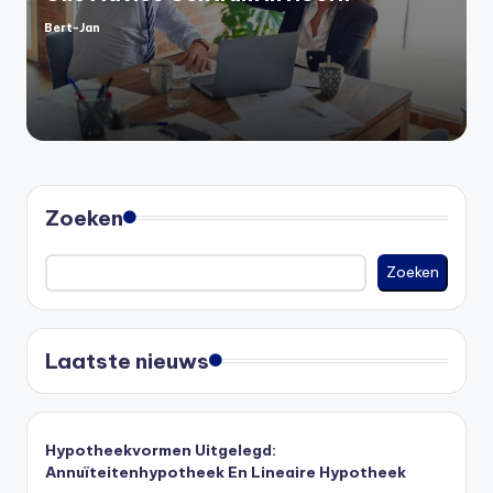
Bert-Jan
Geplaatst
door
Zoeken
Zoeken
Laatste nieuws
Hypotheekvormen Uitgelegd:
Annuïteitenhypotheek En Lineaire Hypotheek