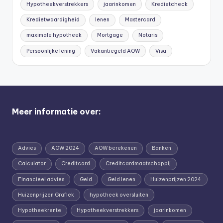
Hypotheekverstrekkers
jaarinkomen
Kredietcheck
Kredietwaardigheid
lenen
Mastercard
maximale hypotheek
Mortgage
Notaris
Persoonlijke lening
Vakantiegeld AOW
Visa
Meer informatie over:
Advies
AOW 2024
AOW berekenen
Banken
Calculator
Creditcard
Creditcardmaatschappij
Financieel advies
Geld
Geld lenen
Huizenprijzen 2024
Huizenprijzen Grafiek
hypotheek oversluiten
Hypotheekrente
Hypotheekverstrekkers
jaarinkomen