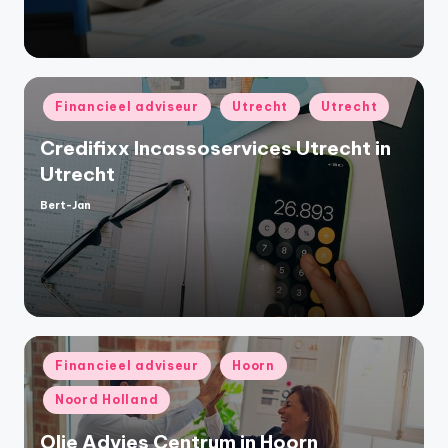
Geplaatst
Financieel adviseur
Utrecht
Utrecht
in
Credifixx Incassoservices Utrecht in
Utrecht
Bert-Jan
Geplaatst
door
Geplaatst
Financieel adviseur
Hoorn
in
Noord Holland
Olie Advies Centrum in Hoorn