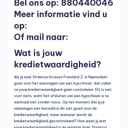
Bel ons op: 880440046
b
Meer informatie vind u
e
op:
r
Of mail naar:
e
k
Wat is jouw
e
kredietwaardigheid?
n
e
Als jij naar Straetus Incasso Friesland Z. in Nijemirdum
n
gaat voor het aanvragen van een
hypotheek
, dan zullen
ze jouw kredietwaardigheid gaan controleren. Dit is niet
-
voor niets, want het afsluiten van een hypotheek is nu
o
eenmaal niet zonder risico. Op het moment dat jij je
rekeningen niet betaald is dit niet goed voor de
n
kredietwaardigheid, maar wanneer wordt de
li
kredietwaardigheid gecontroleerd? Hoe weet jij wat
jouw kredietwaardigheid is en waarom doet Straetus