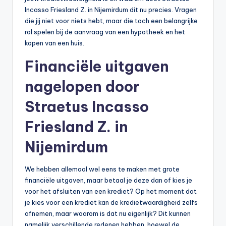
n
Incasso Friesland Z. in Nijemirdum dit nu precies. Vragen
e
die jij niet voor niets hebt, maar die toch een belangrijke
rol spelen bij de aanvraag van een hypotheek en het
.
kopen van een huis.
n
Financiële uitgaven
l
nagelopen door
Straetus Incasso
Friesland Z. in
Nijemirdum
We hebben allemaal wel eens te maken met grote
financiële uitgaven, maar betaal je deze dan of kies je
voor het afsluiten van een krediet? Op het moment dat
je kies voor een krediet kan de kredietwaardigheid zelfs
afnemen, maar waarom is dat nu eigenlijk? Dit kunnen
namelijk verschillende redenen hebben, hoewel de