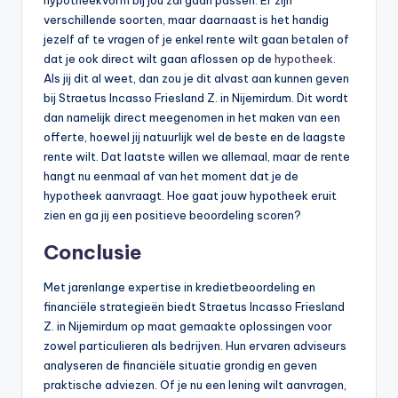
hypotheekvorm bij jou zal gaan passen. Er zijn
verschillende soorten, maar daarnaast is het handig
jezelf af te vragen of je enkel rente wilt gaan betalen of
dat je ook direct wilt gaan aflossen op de
hypotheek
.
Als jij dit al weet, dan zou je dit alvast aan kunnen geven
bij Straetus Incasso Friesland Z. in Nijemirdum. Dit wordt
dan namelijk direct meegenomen in het maken van een
offerte, hoewel jij natuurlijk wel de beste en de laagste
rente wilt. Dat laatste willen we allemaal, maar de rente
hangt nu eenmaal af van het moment dat je de
hypotheek aanvraagt. Hoe gaat jouw hypotheek eruit
zien en ga jij een positieve beoordeling scoren?
Conclusie
Met jarenlange expertise in kredietbeoordeling en
financiële strategieën biedt Straetus Incasso Friesland
Z. in Nijemirdum op maat gemaakte oplossingen voor
zowel particulieren als bedrijven. Hun ervaren adviseurs
analyseren de financiële situatie grondig en geven
praktische adviezen. Of je nu een lening wilt aanvragen,