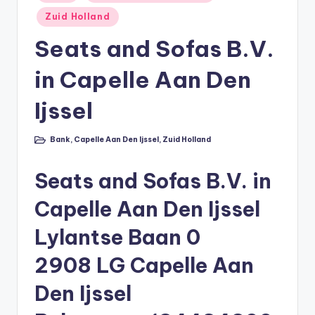
in
li
Zuid Holland
n
Seats and Sofas B.V.
e
in Capelle Aan Den
|
h
Ijssel
y
Bank
,
Capelle Aan Den Ijssel
,
Zuid Holland
Geplaatst
p
in
o
Seats and Sofas B.V. in
t
Capelle Aan Den Ijssel
h
Lylantse Baan 0
e
2908 LG Capelle Aan
e
k
Den Ijssel
-