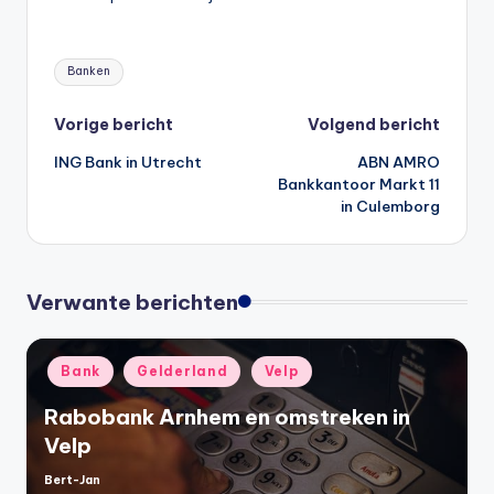
Tags:
Banken
Bericht
Vorige bericht
Volgend bericht
ING Bank in Utrecht
ABN AMRO
navigatie
Bankkantoor Markt 11
in Culemborg
Verwante berichten
Geplaatst
Bank
Gelderland
Velp
in
Rabobank Arnhem en omstreken in
Velp
Bert-Jan
Geplaatst