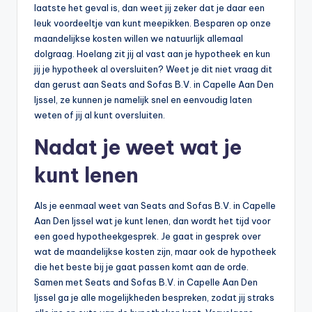
n
laatste het geval is, dan weet jij zeker dat je daar een
leuk voordeeltje van kunt meepikken. Besparen op onze
e
maandelijkse kosten willen we natuurlijk allemaal
.
dolgraag. Hoelang zit jij al vast aan je hypotheek en kun
jij je hypotheek al oversluiten? Weet je dit niet vraag dit
n
dan gerust aan Seats and Sofas B.V. in Capelle Aan Den
l
Ijssel, ze kunnen je namelijk snel en eenvoudig laten
weten of jij al kunt oversluiten.
Nadat je weet wat je
kunt lenen
Als je eenmaal weet van Seats and Sofas B.V. in Capelle
Aan Den Ijssel wat je kunt lenen, dan wordt het tijd voor
een goed hypotheekgesprek. Je gaat in gesprek over
wat de maandelijkse kosten zijn, maar ook de hypotheek
die het beste bij je gaat passen komt aan de orde.
Samen met Seats and Sofas B.V. in Capelle Aan Den
Ijssel ga je alle mogelijkheden bespreken, zodat jij straks