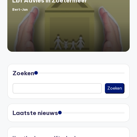
Lbf Advies in Zoetermeer
Bert-Jan
Geplaatst
door
Zoeken
Zoeken
Laatste nieuws