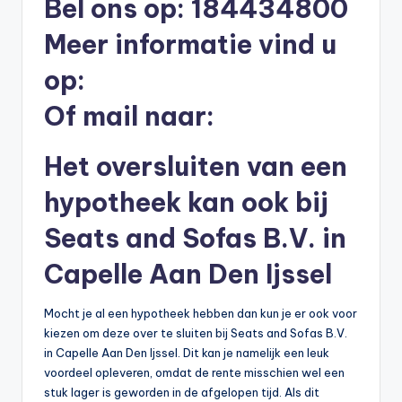
Bel ons op: 184434800
b
Meer informatie vind u
e
op:
r
Of mail naar:
e
k
Het oversluiten van een
e
hypotheek kan ook bij
n
e
Seats and Sofas B.V. in
n
Capelle Aan Den Ijssel
-
Mocht je al een hypotheek hebben dan kun je er ook voor
o
kiezen om deze over te sluiten bij Seats and Sofas B.V.
n
in Capelle Aan Den Ijssel. Dit kan je namelijk een leuk
voordeel opleveren, omdat de rente misschien wel een
li
stuk lager is geworden in de afgelopen tijd. Als dit