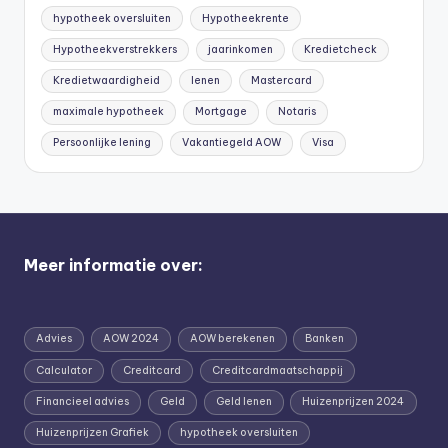
hypotheek oversluiten
Hypotheekrente
Hypotheekverstrekkers
jaarinkomen
Kredietcheck
Kredietwaardigheid
lenen
Mastercard
maximale hypotheek
Mortgage
Notaris
Persoonlijke lening
Vakantiegeld AOW
Visa
Meer informatie over:
Advies
AOW 2024
AOW berekenen
Banken
Calculator
Creditcard
Creditcardmaatschappij
Financieel advies
Geld
Geld lenen
Huizenprijzen 2024
Huizenprijzen Grafiek
hypotheek oversluiten