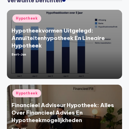
Verwante berichten
Geplaatst
Hypotheek
in
Hypotheekvormen Uitgelegd:
Annuïteitenhypotheek En Lineaire
Hypotheek
Bert-Jan
Geplaatst
door
Geplaatst
Hypotheek
in
Financieel Adviseur Hypotheek: Alles
Over Financieel Advies En
Hypotheekmogelijkheden