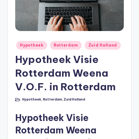
e
e
k
B
e
Geplaatst
Hypotheek
Rotterdam
Zuid Holland
r
in
Hypotheek Visie
e
Rotterdam Weena
k
e
V.O.F. in Rotterdam
n
Hypotheek
,
Rotterdam
,
Zuid Holland
e
Geplaatst
in
n
Hypotheek Visie
O
Rotterdam Weena
n