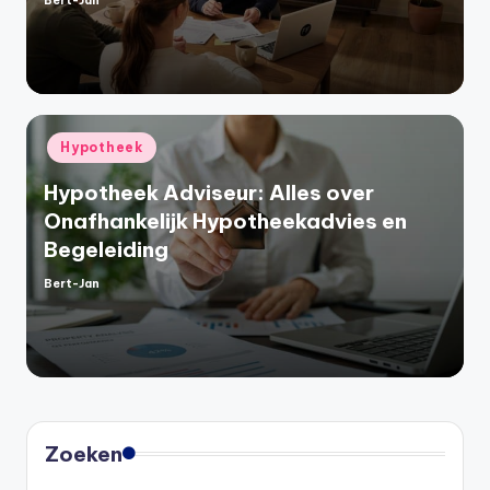
Bert-Jan
Geplaatst
door
Geplaatst
Hypotheek
in
Hypotheek Adviseur: Alles over
Onafhankelijk Hypotheekadvies en
Begeleiding
Bert-Jan
Geplaatst
door
Zoeken