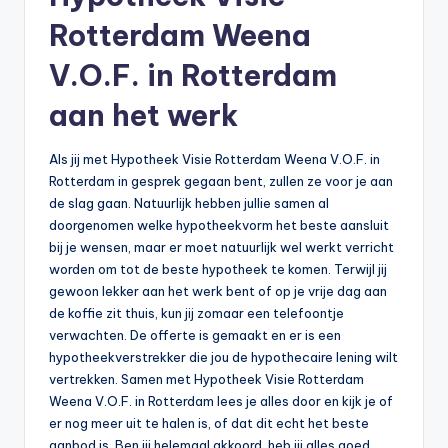
n
Rotterdam Weena
e
V.O.F. in Rotterdam
.
n
aan het werk
l
Als jij met Hypotheek Visie Rotterdam Weena V.O.F. in
Rotterdam in gesprek gegaan bent, zullen ze voor je aan
de slag gaan. Natuurlijk hebben jullie samen al
doorgenomen welke hypotheekvorm het beste aansluit
bij je wensen, maar er moet natuurlijk wel werkt verricht
worden om tot de beste hypotheek te komen. Terwijl jij
gewoon lekker aan het werk bent of op je vrije dag aan
de koffie zit thuis, kun jij zomaar een telefoontje
verwachten. De offerte is gemaakt en er is een
hypotheekverstrekker die jou de hypothecaire lening wilt
vertrekken. Samen met Hypotheek Visie Rotterdam
Weena V.O.F. in Rotterdam lees je alles door en kijk je of
er nog meer uit te halen is, of dat dit echt het beste
aanbod is. Ben jij helemaal akkoord, heb jij alles goed