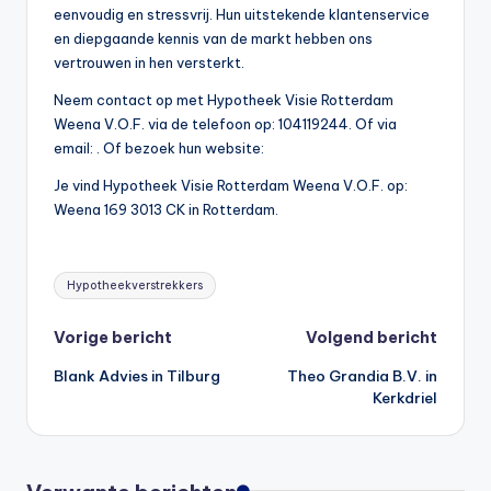
eenvoudig en stressvrij. Hun uitstekende klantenservice
en diepgaande kennis van de markt hebben ons
vertrouwen in hen versterkt.
Neem contact op met Hypotheek Visie Rotterdam
Weena V.O.F. via de telefoon op: 104119244. Of via
email:
. Of bezoek hun website:
Je vind Hypotheek Visie Rotterdam Weena V.O.F. op:
Weena 169 3013 CK in Rotterdam.
Tags:
Hypotheekverstrekkers
Bericht
Vorige bericht
Volgend bericht
Blank Advies in Tilburg
Theo Grandia B.V. in
navigatie
Kerkdriel