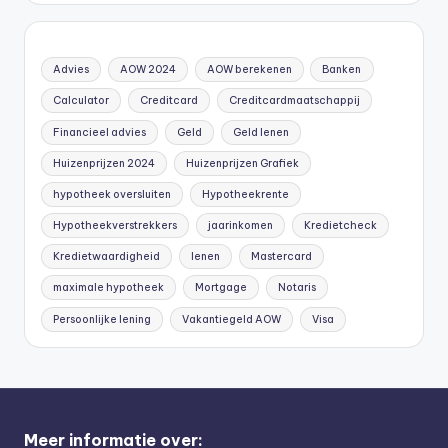
Advies
AOW 2024
AOW berekenen
Banken
Calculator
Creditcard
Creditcardmaatschappij
Financieel advies
Geld
Geld lenen
Huizenprijzen 2024
Huizenprijzen Grafiek
hypotheek oversluiten
Hypotheekrente
Hypotheekverstrekkers
jaarinkomen
Kredietcheck
Kredietwaardigheid
lenen
Mastercard
maximale hypotheek
Mortgage
Notaris
Persoonlijke lening
Vakantiegeld AOW
Visa
Meer informatie over: