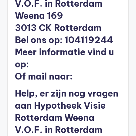
V.O.F. in Rotterdam
li
n
Weena 169
e
3013 CK Rotterdam
|
Bel ons op: 104119244
h
Meer informatie vind u
y
op:
p
o
Of mail naar:
t
Help, er zijn nog vragen
h
aan Hypotheek Visie
e
e
Rotterdam Weena
k
V.O.F. in Rotterdam
-