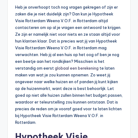
b
Heb je onverhoopt toch nog vragen gekregen of zijn er
zaken die je niet duidelijk zijn? Dan kun je Hypotheek
e
Visie Rotterdam Weena V.O.F. in Rotterdam altijd
r
contacteren om op al je vragen een antwoord te krijgen.
Ze zijn er namelijk niet voor niets en ze staan altijd voor
e
hun klanten klaar. Dat is precies wat jij van Hypotheek
k
Visie Rotterdam Weena V.O.F. in Rotterdam mag
verwachten. Heb jij al een huis op het oog of ben je nog
e
een beetje aan het rondkijken? Misschien is het
n
verstandig om eerst
globaal een berekening
te laten
maken van wat je zou kunnen opnemen. Zo weet jij
e
ongeveer naar welke huizen en of panden jij kunt kijken
n
op de huizenmarkt, want deze is best behoorlijk. Let
goed op niet alle huizen zullen binnen het budget passen,
-
waardoor er teleurstelling zou kunnen ontstaan. Dat is
o
precies de reden om je vooraf goed voor te laten lichten
bij Hypotheek Visie Rotterdam Weena V.O.F. in
n
Rotterdam.
li
Hypotheek Visie