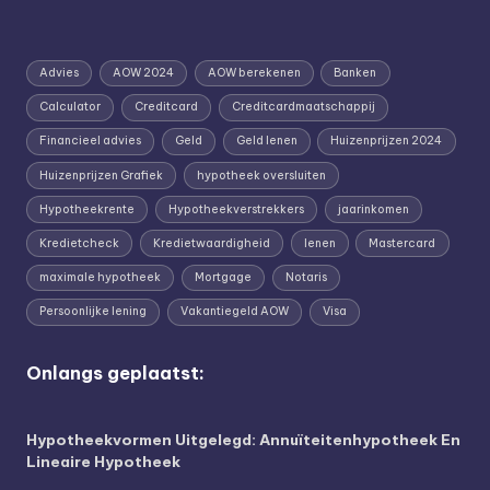
Advies
AOW 2024
AOW berekenen
Banken
Calculator
Creditcard
Creditcardmaatschappij
Financieel advies
Geld
Geld lenen
Huizenprijzen 2024
Huizenprijzen Grafiek
hypotheek oversluiten
Hypotheekrente
Hypotheekverstrekkers
jaarinkomen
Kredietcheck
Kredietwaardigheid
lenen
Mastercard
maximale hypotheek
Mortgage
Notaris
Persoonlijke lening
Vakantiegeld AOW
Visa
Onlangs geplaatst:
Hypotheekvormen Uitgelegd: Annuïteitenhypotheek En
Lineaire Hypotheek