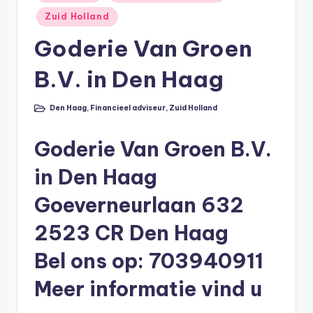
in
li
Zuid Holland
n
Goderie Van Groen
e
B.V. in Den Haag
|
h
Den Haag
,
Financieel adviseur
,
Zuid Holland
Geplaatst
in
y
Goderie Van Groen B.V.
p
o
in Den Haag
t
Goeverneurlaan 632
h
2523 CR Den Haag
e
Bel ons op: 703940911
e
Meer informatie vind u
k
-