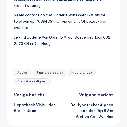
kredietwaardig.
Neem contact op met Goderie Van Groen B.V. via de
telefoon op: 703940911. Of via email:
. Of bezoek hun
website:
Je vind Goderie Van Groen B.V. op: Goeverneurlaan 632
2523 CR in Den Haag.
Tags:
Advies
Financieel advies
Kredietcheck
Kredietwaardigheid
Bericht
Vorige bericht
Volgend bericht
Hypotheek Visie Uden
De Hypotheker Alphen
navigatie
B.V. in Uden
aan den Rijn BV in
Alphen Aan Den Rijn