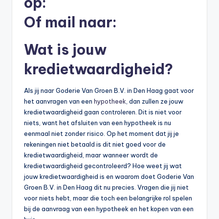
op:
b
Of mail naar:
e
r
Wat is jouw
e
kredietwaardigheid?
k
Als jij naar Goderie Van Groen B.V. in Den Haag gaat voor
e
het aanvragen van een
hypotheek
, dan zullen ze jouw
n
kredietwaardigheid gaan controleren. Dit is niet voor
niets, want het afsluiten van een hypotheek is nu
e
eenmaal niet zonder risico. Op het moment dat jij je
n
rekeningen niet betaald is dit niet goed voor de
kredietwaardigheid, maar wanneer wordt de
-
kredietwaardigheid gecontroleerd? Hoe weet jij wat
o
jouw kredietwaardigheid is en waarom doet Goderie Van
Groen B.V. in Den Haag dit nu precies. Vragen die jij niet
n
voor niets hebt, maar die toch een belangrijke rol spelen
li
bij de aanvraag van een hypotheek en het kopen van een