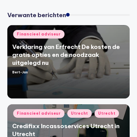
Verwante berichten
Geplaatst
Financieel adviseur
in
Verklaring van Erfrecht De kosten de
gratis opties en de noodzaak
uitgelegd nu
Bert-Jan
Geplaatst
door
Geplaatst
Financieel adviseur
Utrecht
Utrecht
in
Credifixx Incassoservices Utrecht in
Utrecht