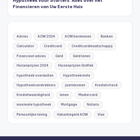
Hypotheek voor Starters: Alles over het
Financieren van Uw Eerste Huis
Advies
AOW 2024
AOW berekenen
Banken
Calculator
Creditcard
Creditcardmaatschappij
Financieel advies
Geld
Geld lenen
Huizenprijzen 2024
Huizenprijzen Grafiek
hypotheek oversluiten
Hypotheekrente
Hypotheekverstrekkers
jaarinkomen
Kredietcheck
Kredietwaardigheid
lenen
Mastercard
maximale hypotheek
Mortgage
Notaris
Persoonlijke lening
Vakantiegeld AOW
Visa