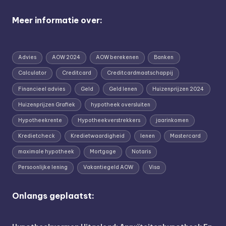
Meer informatie over:
Advies
AOW 2024
AOW berekenen
Banken
Calculator
Creditcard
Creditcardmaatschappij
Financieel advies
Geld
Geld lenen
Huizenprijzen 2024
Huizenprijzen Grafiek
hypotheek oversluiten
Hypotheekrente
Hypotheekverstrekkers
jaarinkomen
Kredietcheck
Kredietwaardigheid
lenen
Mastercard
maximale hypotheek
Mortgage
Notaris
Persoonlijke lening
Vakantiegeld AOW
Visa
Onlangs geplaatst: