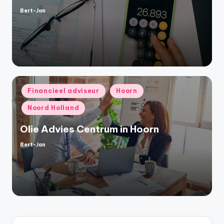
Bert-Jan
Geplaatst
door
Geplaatst
Financieel adviseur
Hoorn
in
Noord Holland
Olie Advies Centrum in Hoorn
Bert-Jan
Geplaatst
door