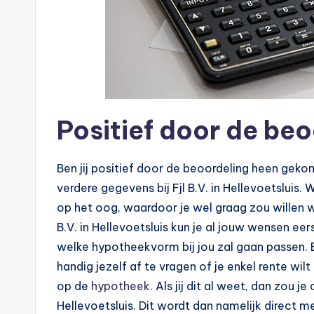
n
e
.
n
l
Positief door de beo
Ben jij positief door de beoordeling heen geko
verdere gegevens bij Fjl B.V. in Hellevoetsluis.
op het oog, waardoor je wel graag zou willen w
B.V. in Hellevoetsluis kun je al jouw wensen ee
welke hypotheekvorm bij jou zal gaan passen. E
handig jezelf af te vragen of je enkel rente wil
op de
hypotheek
. Als jij dit al weet, dan zou je
Hellevoetsluis. Dit wordt dan namelijk direct 