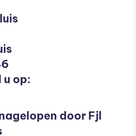
luis
uis
46
 u op:
 nagelopen door Fjl
s