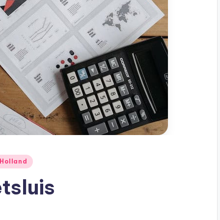
 Holland
etsluis