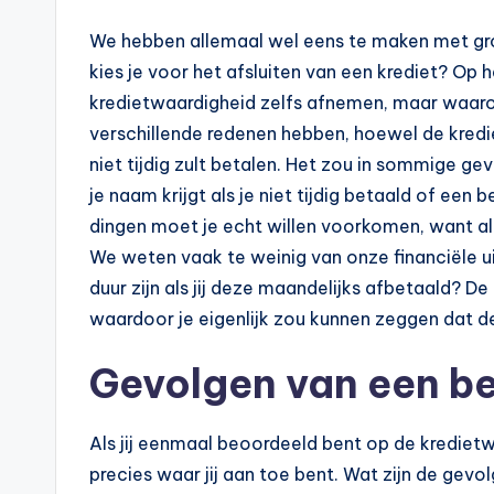
p
We hebben allemaal wel eens te maken met grot
o
kies je voor het afsluiten van een krediet? Op 
t
kredietwaardigheid zelfs afnemen, maar waarom 
verschillende redenen hebben, hoewel de kredie
h
niet tijdig zult betalen. Het zou in sommige gev
e
je naam krijgt als je niet tijdig betaald of e
dingen moet je echt willen voorkomen, want al
e
We weten vaak te weinig van onze financiële ui
k
duur zijn als jij deze maandelijks afbetaald? De
waardoor je eigenlijk zou kunnen zeggen dat de
-
Gevolgen van een b
b
e
Als jij eenmaal beoordeeld bent op de kredietwaar
r
precies waar jij aan toe bent. Wat zijn de gevo