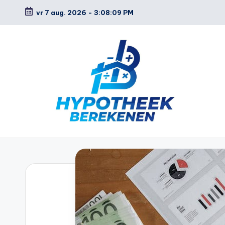
vr 7 aug. 2026
-
3:08:10 PM
Ga
naar
de
inhoud
H
y
p
o
t