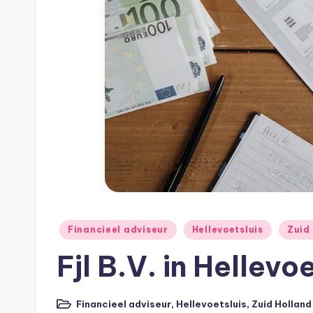
h
e
e
k
B
e
r
e
Geplaatst
Financieel adviseur
Hellevoetsluis
Zuid
in
k
Fjl B.V. in Hellevo
e
Financieel adviseur
,
Hellevoetsluis
,
Zuid Holland
Geplaatst