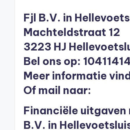
n
in
e
Fjl B.V. in Hellevoets
n
Machteldstraat 12
O
3223 HJ Hellevoetsl
n
Bel ons op: 1041141
li
n
Meer informatie vind
e
Of mail naar:
|
Financiële uitgaven
h
y
B.V. in Hellevoetslui