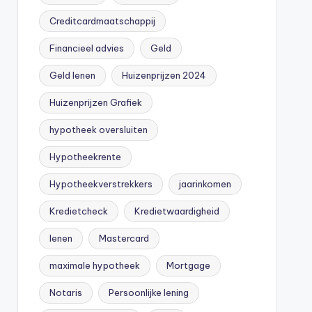
Creditcardmaatschappij
Financieel advies
Geld
Geld lenen
Huizenprijzen 2024
Huizenprijzen Grafiek
hypotheek oversluiten
Hypotheekrente
Hypotheekverstrekkers
jaarinkomen
Kredietcheck
Kredietwaardigheid
lenen
Mastercard
maximale hypotheek
Mortgage
Notaris
Persoonlijke lening