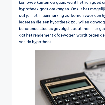
kan twee kanten op gaan, want het kan goed ui
e
hypotheek gaat ontvangen. Ook is het mogelijk
k
dat je niet in aanmerking zal komen voor een hy
iedereen die een hypotheek zou willen aanvrage
e
behorende studies gevolgd, zodat men hier gee
n
dat het rendement afgewogen wordt tegen de r
van de hypotheek.
e
n
-
o
n
li