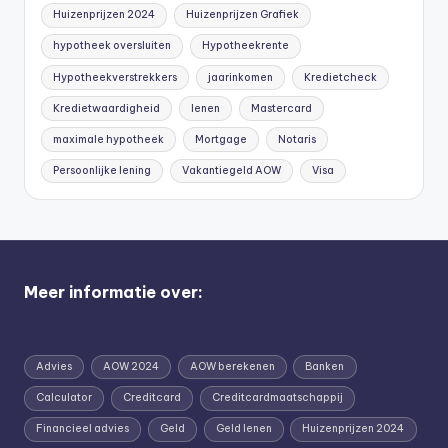
Huizenprijzen 2024
Huizenprijzen Grafiek
hypotheek oversluiten
Hypotheekrente
Hypotheekverstrekkers
jaarinkomen
Kredietcheck
Kredietwaardigheid
lenen
Mastercard
maximale hypotheek
Mortgage
Notaris
Persoonlijke lening
Vakantiegeld AOW
Visa
Meer informatie over:
Advies
AOW 2024
AOW berekenen
Banken
Calculator
Creditcard
Creditcardmaatschappij
Financieel advies
Geld
Geld lenen
Huizenprijzen 2024