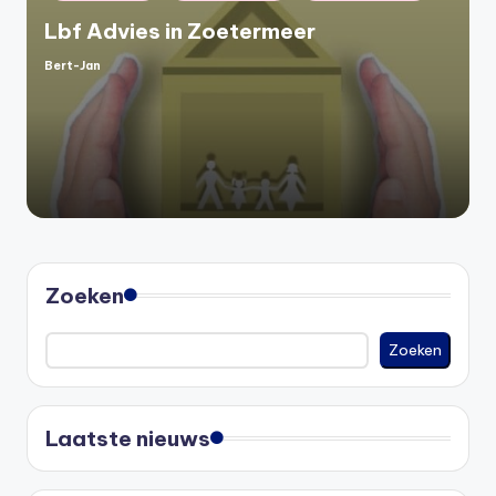
Lbf Advies in Zoetermeer
Bert-Jan
Geplaatst
door
Zoeken
Zoeken
Laatste nieuws