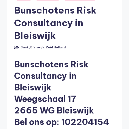
in
li
Bunschotens Risk
n
Consultancy in
e
|
Bleiswijk
h
Bank
,
Bleiswijk
,
Zuid Holland
Geplaatst
y
in
p
Bunschotens Risk
o
Consultancy in
t
Bleiswijk
h
Weegschaal 17
e
e
2665 WG Bleiswijk
k
Bel ons op: 102204154
-