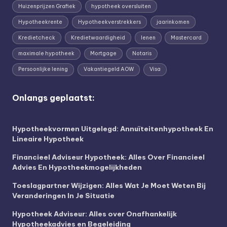
Huizenprijzen Grafiek
hypotheek oversluiten
Hypotheekrente
Hypotheekverstrekkers
jaarinkomen
Kredietcheck
Kredietwaardigheid
lenen
Mastercard
maximale hypotheek
Mortgage
Notaris
Persoonlijke lening
Vakantiegeld AOW
Visa
Onlangs geplaatst:
Hypotheekvormen Uitgelegd: Annuïteitenhypotheek En
Lineaire Hypotheek
Financieel Adviseur Hypotheek: Alles Over Financieel
Advies En Hypotheekmogelijkheden
Toeslagpartner Wijzigen: Alles Wat Je Moet Weten Bij
Veranderingen In Je Situatie
Hypotheek Adviseur: Alles over Onafhankelijk
Hypotheekadvies en Begeleiding