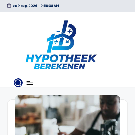
zo 9 aug. 2026
-
9:58:39 AM
Ga
naar
de
inhoud
H
y
p
o
t
h