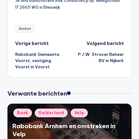
Je vind Bunschotens Risk Consultancy op: Weegschaal
17 2665 WG in Bleiswijk.
Tags:
Banken
Bericht
Vorige bericht
Volgend bericht
Rabobank Gemeente
P.J.W. Straver Beheer
navigatie
Voorst, vestiging
BV in Nijkerk
Voorst in Voorst
Verwante berichten
Geplaatst
Bank
Gelderland
Velp
in
Rabobank Arnhem en omstreken in
Velp