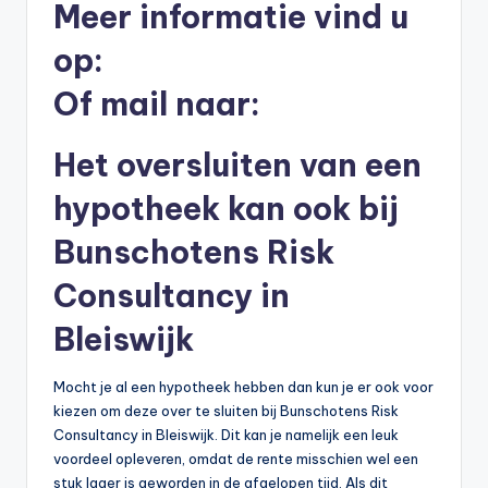
Meer informatie vind u
b
op:
e
Of mail naar:
r
e
Het oversluiten van een
k
hypotheek kan ook bij
e
n
Bunschotens Risk
e
Consultancy in
n
Bleiswijk
-
o
Mocht je al een hypotheek hebben dan kun je er ook voor
kiezen om deze over te sluiten bij Bunschotens Risk
n
Consultancy in Bleiswijk. Dit kan je namelijk een leuk
li
voordeel opleveren, omdat de rente misschien wel een
stuk lager is geworden in de afgelopen tijd. Als dit