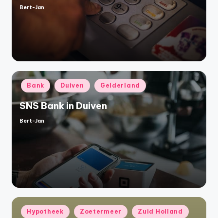
Bert-Jan
Geplaatst
door
Geplaatst
Bank
Duiven
Gelderland
in
SNS Bank in Duiven
Bert-Jan
Geplaatst
door
Geplaatst
Hypotheek
Zoetermeer
Zuid Holland
in