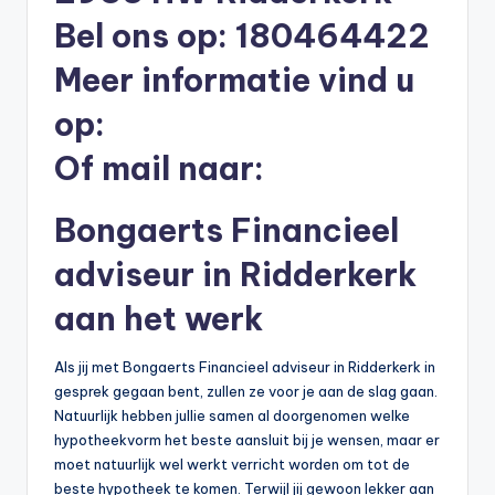
b
Bel ons op: 180464422
e
Meer informatie vind u
r
op:
e
Of mail naar:
k
e
Bongaerts Financieel
n
adviseur in Ridderkerk
e
aan het werk
n
-
Als jij met Bongaerts Financieel adviseur in Ridderkerk in
o
gesprek gegaan bent, zullen ze voor je aan de slag gaan.
Natuurlijk hebben jullie samen al doorgenomen welke
n
hypotheekvorm het beste aansluit bij je wensen, maar er
li
moet natuurlijk wel werkt verricht worden om tot de
beste hypotheek te komen. Terwijl jij gewoon lekker aan