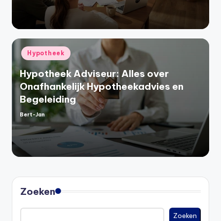
Geplaatst
Hypotheek
in
Hypotheek Adviseur: Alles over
Onafhankelijk Hypotheekadvies en
Begeleiding
Bert-Jan
Geplaatst
door
Zoeken
Zoeken