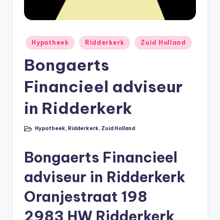
li
n
e
Geplaatst
Hypotheek
Ridderkerk
Zuid Holland
in
|
Bongaerts
h
Financieel adviseur
y
p
in Ridderkerk
o
Hypotheek
,
Ridderkerk
,
Zuid Holland
Geplaatst
t
in
h
Bongaerts Financieel
e
adviseur in Ridderkerk
e
Oranjestraat 198
k
2983 HW Ridderkerk
-