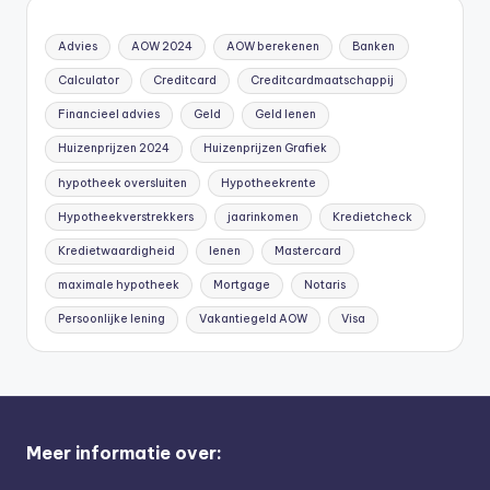
Advies
AOW 2024
AOW berekenen
Banken
Calculator
Creditcard
Creditcardmaatschappij
Financieel advies
Geld
Geld lenen
Huizenprijzen 2024
Huizenprijzen Grafiek
hypotheek oversluiten
Hypotheekrente
Hypotheekverstrekkers
jaarinkomen
Kredietcheck
Kredietwaardigheid
lenen
Mastercard
maximale hypotheek
Mortgage
Notaris
Persoonlijke lening
Vakantiegeld AOW
Visa
Meer informatie over: