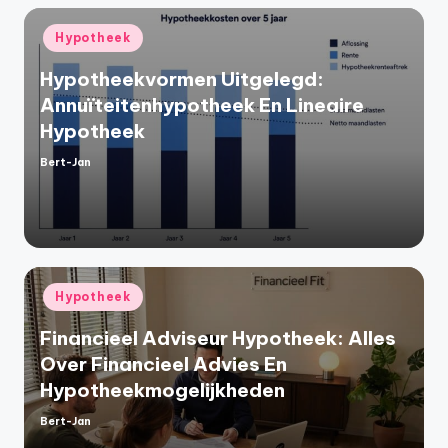
Geplaatst
Hypotheek
in
Hypotheekvormen Uitgelegd:
Annuïteitenhypotheek En Lineaire
Hypotheek
Bert-Jan
Geplaatst
door
Geplaatst
Hypotheek
in
Financieel Adviseur Hypotheek: Alles
Over Financieel Advies En
Hypotheekmogelijkheden
Bert-Jan
Geplaatst
door