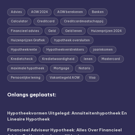
Advies
AOW 2024
AOW berekenen
Banken
Calculator
Creditcard
Creditcardmaatschappij
Financieel advies
Geld
Geld lenen
Huizenprijzen 2024
Huizenprijzen Grafiek
hypotheek oversluiten
Hypotheekrente
Hypotheekverstrekkers
jaarinkomen
Kredietcheck
Kredietwaardigheid
lenen
Mastercard
maximale hypotheek
Mortgage
Notaris
Persoonlijke lening
Vakantiegeld AOW
Visa
Onlangs geplaatst:
Hypotheekvormen Uitgelegd: Annuïteitenhypotheek En
Lineaire Hypotheek
Financieel Adviseur Hypotheek: Alles Over Financieel