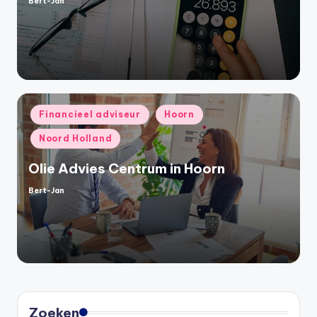
Bert-Jan
Geplaatst
door
Geplaatst
Financieel adviseur
Hoorn
in
Noord Holland
Olie Advies Centrum in Hoorn
Bert-Jan
Geplaatst
door
Zoeken