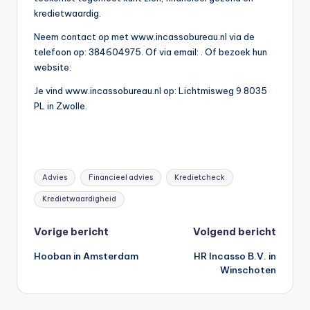
kredietwaardig.
Neem contact op met www.incassobureau.nl via de
telefoon op: 384604975. Of via email:
. Of bezoek hun
website:
Je vind www.incassobureau.nl op: Lichtmisweg 9 8035
PL in Zwolle.
Tags:
Advies
Financieel advies
Kredietcheck
Kredietwaardigheid
Bericht
Vorige bericht
Volgend bericht
Hooban in Amsterdam
HR Incasso B.V. in
navigatie
Winschoten