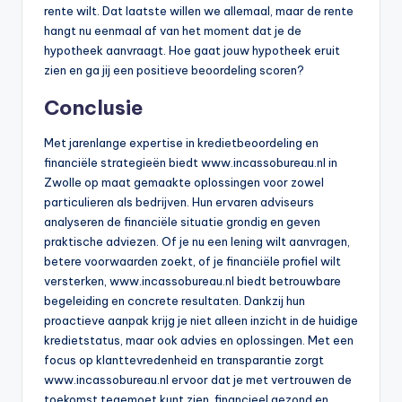
rente wilt. Dat laatste willen we allemaal, maar de rente
hangt nu eenmaal af van het moment dat je de
hypotheek aanvraagt. Hoe gaat jouw hypotheek eruit
zien en ga jij een positieve beoordeling scoren?
Conclusie
Met jarenlange expertise in kredietbeoordeling en
financiële strategieën biedt www.incassobureau.nl in
Zwolle op maat gemaakte oplossingen voor zowel
particulieren als bedrijven. Hun ervaren adviseurs
analyseren de financiële situatie grondig en geven
praktische adviezen. Of je nu een lening wilt aanvragen,
betere voorwaarden zoekt, of je financiële profiel wilt
versterken, www.incassobureau.nl biedt betrouwbare
begeleiding en concrete resultaten. Dankzij hun
proactieve aanpak krijg je niet alleen inzicht in de huidige
kredietstatus, maar ook advies en oplossingen. Met een
focus op klanttevredenheid en transparantie zorgt
www.incassobureau.nl ervoor dat je met vertrouwen de
toekomst tegemoet kunt zien, financieel gezond en