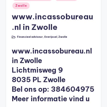
in
li
Zwolle
n
www.incassobureau
e
.nl in Zwolle
|
h
Financieel adviseur
,
Overijssel
,
Zwolle
Geplaatst
in
y
www.incassobureau.nl
p
o
in Zwolle
t
Lichtmisweg 9
h
8035 PL Zwolle
e
Bel ons op: 384604975
e
Meer informatie vind u
k
-