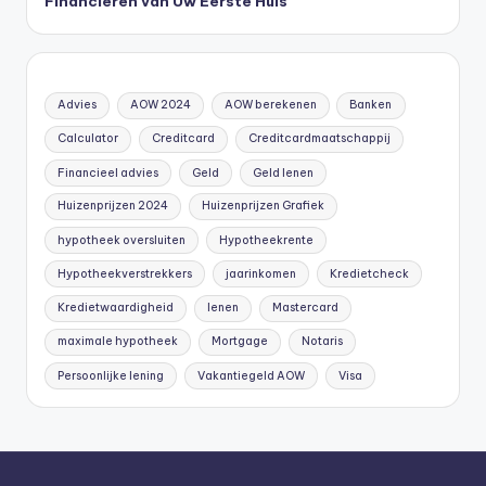
Financieren van Uw Eerste Huis
Advies
AOW 2024
AOW berekenen
Banken
Calculator
Creditcard
Creditcardmaatschappij
Financieel advies
Geld
Geld lenen
Huizenprijzen 2024
Huizenprijzen Grafiek
hypotheek oversluiten
Hypotheekrente
Hypotheekverstrekkers
jaarinkomen
Kredietcheck
Kredietwaardigheid
lenen
Mastercard
maximale hypotheek
Mortgage
Notaris
Persoonlijke lening
Vakantiegeld AOW
Visa