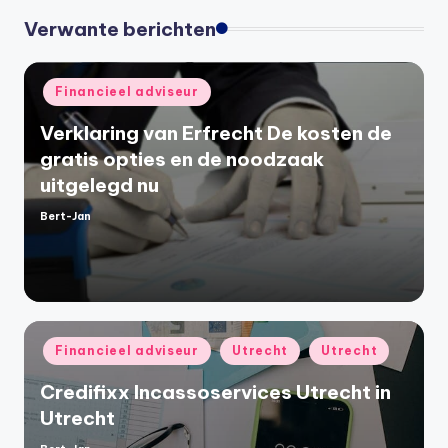
Verwante berichten
Geplaatst
Financieel adviseur
in
Verklaring van Erfrecht De kosten de
gratis opties en de noodzaak
uitgelegd nu
Bert-Jan
Geplaatst
door
Geplaatst
Financieel adviseur
Utrecht
Utrecht
in
Credifixx Incassoservices Utrecht in
Utrecht