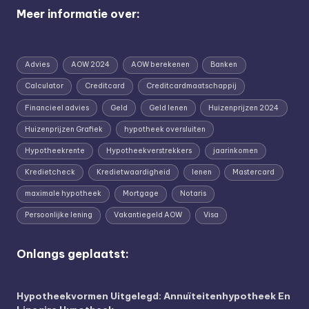
Meer informatie over:
Advies
AOW 2024
AOW berekenen
Banken
Calculator
Creditcard
Creditcardmaatschappij
Financieel advies
Geld
Geld lenen
Huizenprijzen 2024
Huizenprijzen Grafiek
hypotheek oversluiten
Hypotheekrente
Hypotheekverstrekkers
jaarinkomen
Kredietcheck
Kredietwaardigheid
lenen
Mastercard
maximale hypotheek
Mortgage
Notaris
Persoonlijke lening
Vakantiegeld AOW
Visa
Onlangs geplaatst:
Hypotheekvormen Uitgelegd: Annuïteitenhypotheek En