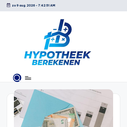
zo 9 aug. 2026
-
7:42:52 AM
Ga
naar
de
inhoud
H
y
p
o
t
h