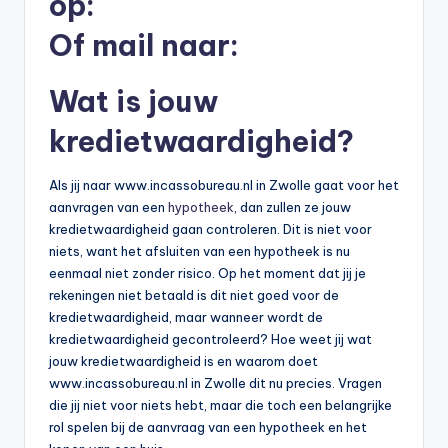
op:
b
Of mail naar:
e
r
Wat is jouw
e
kredietwaardigheid?
k
Als jij naar www.incassobureau.nl in Zwolle gaat voor het
e
aanvragen van een
hypotheek
, dan zullen ze jouw
n
kredietwaardigheid gaan controleren. Dit is niet voor
niets, want het afsluiten van een hypotheek is nu
e
eenmaal niet zonder risico. Op het moment dat jij je
n
rekeningen niet betaald is dit niet goed voor de
kredietwaardigheid, maar wanneer wordt de
-
kredietwaardigheid gecontroleerd? Hoe weet jij wat
o
jouw kredietwaardigheid is en waarom doet
www.incassobureau.nl in Zwolle dit nu precies. Vragen
n
die jij niet voor niets hebt, maar die toch een belangrijke
li
rol spelen bij de aanvraag van een hypotheek en het