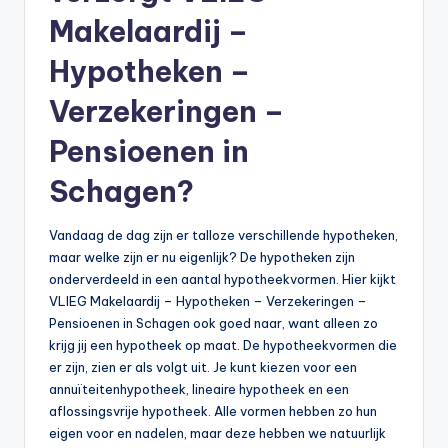
Makelaardij –
b
e
Hypotheken –
r
Verzekeringen –
e
Pensioenen in
k
Schagen?
e
n
Vandaag de dag zijn er talloze verschillende hypotheken,
e
maar welke zijn er nu eigenlijk? De hypotheken zijn
onderverdeeld in een aantal hypotheekvormen. Hier kijkt
n
VLIEG Makelaardij – Hypotheken – Verzekeringen –
-
Pensioenen in Schagen ook goed naar, want alleen zo
krijg jij een hypotheek op maat. De hypotheekvormen die
o
er zijn, zien er als volgt uit. Je kunt kiezen voor een
n
annuïteitenhypotheek, lineaire hypotheek en een
aflossingsvrije hypotheek. Alle vormen hebben zo hun
li
eigen voor en nadelen, maar deze hebben we natuurlijk