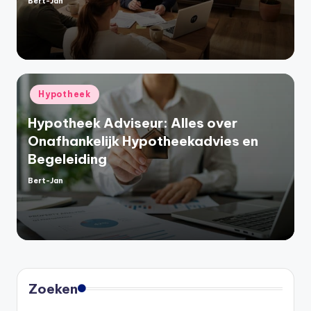
Bert-Jan
Geplaatst
door
Geplaatst
Hypotheek
in
Hypotheek Adviseur: Alles over
Onafhankelijk Hypotheekadvies en
Begeleiding
Bert-Jan
Geplaatst
door
Zoeken