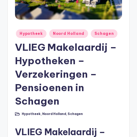
e
e
k
B
Geplaatst
Hypotheek
Noord Holland
Schagen
in
e
VLIEG Makelaardij –
r
Hypotheken –
e
k
Verzekeringen –
e
Pensioenen in
n
Schagen
e
n
Hypotheek
,
Noord Holland
,
Schagen
Geplaatst
O
in
VLIEG Makelaardij –
n