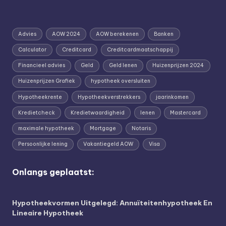
Advies
AOW 2024
AOW berekenen
Banken
Calculator
Creditcard
Creditcardmaatschappij
Financieel advies
Geld
Geld lenen
Huizenprijzen 2024
Huizenprijzen Grafiek
hypotheek oversluiten
Hypotheekrente
Hypotheekverstrekkers
jaarinkomen
Kredietcheck
Kredietwaardigheid
lenen
Mastercard
maximale hypotheek
Mortgage
Notaris
Persoonlijke lening
Vakantiegeld AOW
Visa
Onlangs geplaatst:
Hypotheekvormen Uitgelegd: Annuïteitenhypotheek En
Lineaire Hypotheek