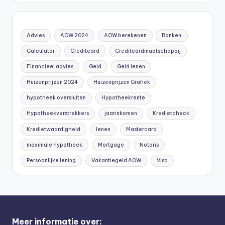
Advies
AOW 2024
AOW berekenen
Banken
Calculator
Creditcard
Creditcardmaatschappij
Financieel advies
Geld
Geld lenen
Huizenprijzen 2024
Huizenprijzen Grafiek
hypotheek oversluiten
Hypotheekrente
Hypotheekverstrekkers
jaarinkomen
Kredietcheck
Kredietwaardigheid
lenen
Mastercard
maximale hypotheek
Mortgage
Notaris
Persoonlijke lening
Vakantiegeld AOW
Visa
Meer informatie over: