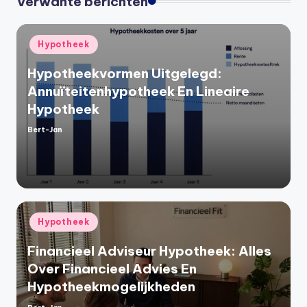
Verwante berichten
Geplaatst
Hypotheek
in
Hypotheekvormen Uitgelegd:
Annuïteitenhypotheek En Lineaire
Hypotheek
Bert-Jan
Geplaatst
door
Geplaatst
Hypotheek
in
Financieel Adviseur Hypotheek: Alles
Over Financieel Advies En
Hypotheekmogelijkheden