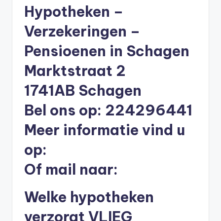
li
Hypotheken –
n
Verzekeringen –
e
Pensioenen in Schagen
|
Marktstraat 2
h
1741AB Schagen
y
p
Bel ons op: 224296441
o
Meer informatie vind u
t
op:
h
Of mail naar:
e
e
Welke hypotheken
k
verzorgt VLIEG
-