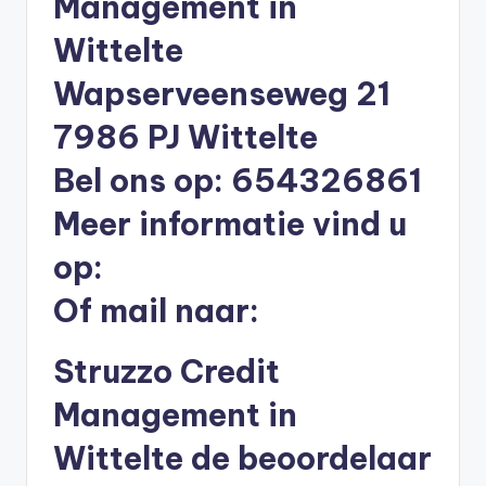
Management in
li
Wittelte
n
e
Wapserveenseweg 21
|
7986 PJ Wittelte
h
Bel ons op: 654326861
y
Meer informatie vind u
p
op:
o
t
Of mail naar:
h
Struzzo Credit
e
e
Management in
k
Wittelte de beoordelaar
-