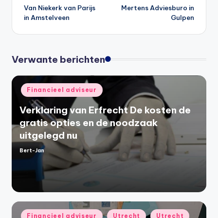
Van Niekerk van Parijs
Mertens Adviesburo in
navigatie
in Amstelveen
Gulpen
Verwante berichten
Geplaatst
Financieel adviseur
in
Verklaring van Erfrecht De kosten de
gratis opties en de noodzaak
uitgelegd nu
Bert-Jan
Geplaatst
door
Geplaatst
Financieel adviseur
Utrecht
Utrecht