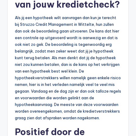
van jouw kredietcheck?
b
e
Als jij een hypotheek wilt aanvragen dan kun je terecht
bij Struzzo Credit Management in Wittelte, hun zullen
r
dan ook de beoordeling gaan uitvoeren. De kans dat hier
e
een controle op uitgevoerd wordt is aanwezig en dat is
ook niet zo gek. De beoordeling is tegenwoordig erg
k
belangrijk, zodat men zeker weet dat jij je hypotheek
e
kunt terug betalen. Als men denkt dat jij de hypotheek
niet zou kunnen betalen, dan is de kans op het verkrijgen
n
van een hypotheek best wel klein. De
e
hypotheekverstrekkers willen namelijk geen enkele risico
nemen, hier is in het verleden namelijk veel te veel mis
n
gegaan. Vandaag en de dag zijn er dan ook talloze regels
-
en voorwaarden die worden gelinkt aan de
hypotheekaanvraag. De meeste van deze voorwaarden
o
worden overeengekomen, omdat de kredietverstrekkers
n
graag zien dat afspraken worden nagekomen.
li
Positief door de