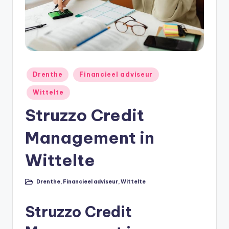
e
e
k
B
e
Geplaatst
Drenthe
Financieel adviseur
r
in
Wittelte
e
Struzzo Credit
k
Management in
e
n
Wittelte
e
Drenthe
,
Financieel adviseur
,
Wittelte
n
Geplaatst
in
O
Struzzo Credit
n