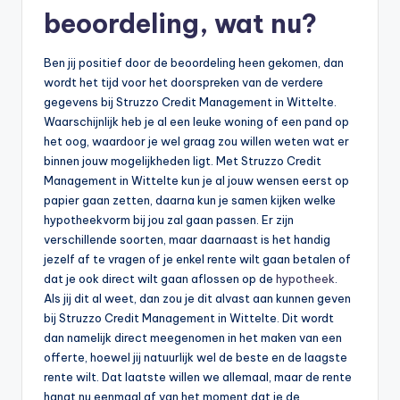
n
beoordeling, wat nu?
e
.
Ben jij positief door de beoordeling heen gekomen, dan
wordt het tijd voor het doorspreken van de verdere
n
gegevens bij Struzzo Credit Management in Wittelte.
l
Waarschijnlijk heb je al een leuke woning of een pand op
het oog, waardoor je wel graag zou willen weten wat er
binnen jouw mogelijkheden ligt. Met Struzzo Credit
Management in Wittelte kun je al jouw wensen eerst op
papier gaan zetten, daarna kun je samen kijken welke
hypotheekvorm bij jou zal gaan passen. Er zijn
verschillende soorten, maar daarnaast is het handig
jezelf af te vragen of je enkel rente wilt gaan betalen of
dat je ook direct wilt gaan aflossen op de
hypotheek
.
Als jij dit al weet, dan zou je dit alvast aan kunnen geven
bij Struzzo Credit Management in Wittelte. Dit wordt
dan namelijk direct meegenomen in het maken van een
offerte, hoewel jij natuurlijk wel de beste en de laagste
rente wilt. Dat laatste willen we allemaal, maar de rente
hangt nu eenmaal af van het moment dat je de