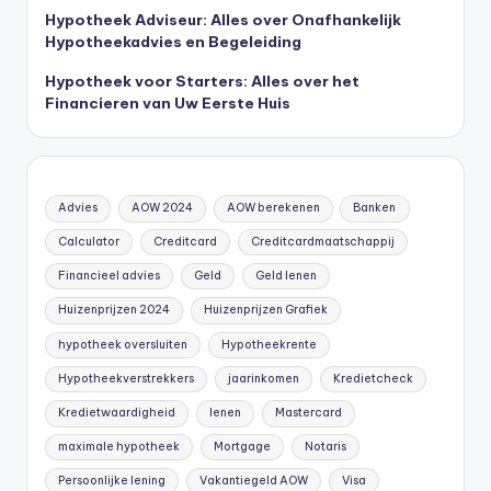
Hypotheek Adviseur: Alles over Onafhankelijk
Hypotheekadvies en Begeleiding
Hypotheek voor Starters: Alles over het
Financieren van Uw Eerste Huis
Advies
AOW 2024
AOW berekenen
Banken
Calculator
Creditcard
Creditcardmaatschappij
Financieel advies
Geld
Geld lenen
Huizenprijzen 2024
Huizenprijzen Grafiek
hypotheek oversluiten
Hypotheekrente
Hypotheekverstrekkers
jaarinkomen
Kredietcheck
Kredietwaardigheid
lenen
Mastercard
maximale hypotheek
Mortgage
Notaris
Persoonlijke lening
Vakantiegeld AOW
Visa