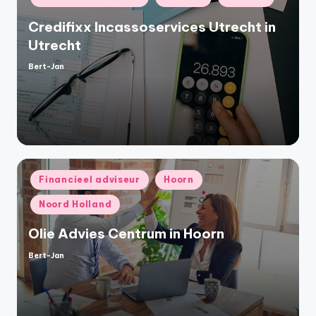
in
Credifixx Incassoservices Utrecht in
Utrecht
Bert-Jan
Geplaatst
door
Geplaatst
Financieel adviseur
Hoorn
in
Noord Holland
Olie Advies Centrum in Hoorn
Bert-Jan
Geplaatst
door