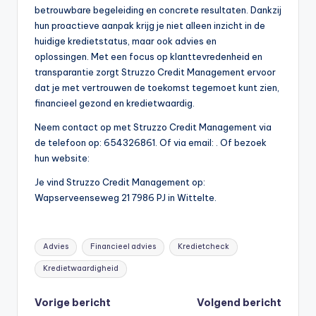
betrouwbare begeleiding en concrete resultaten. Dankzij
hun proactieve aanpak krijg je niet alleen inzicht in de
huidige kredietstatus, maar ook advies en
oplossingen. Met een focus op klanttevredenheid en
transparantie zorgt Struzzo Credit Management ervoor
dat je met vertrouwen de toekomst tegemoet kunt zien,
financieel gezond en kredietwaardig.
Neem contact op met Struzzo Credit Management via
de telefoon op: 654326861. Of via email:
. Of bezoek
hun website:
Je vind Struzzo Credit Management op:
Wapserveenseweg 21 7986 PJ in Wittelte.
Tags:
Advies
Financieel advies
Kredietcheck
Kredietwaardigheid
Bericht
Vorige bericht
Volgend bericht