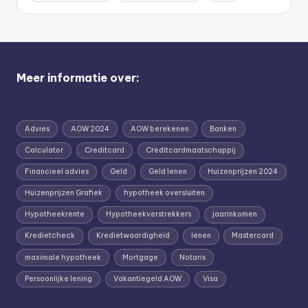
Meer informatie over:
Advies
AOW 2024
AOW berekenen
Banken
Calculator
Creditcard
Creditcardmaatschappij
Financieel advies
Geld
Geld lenen
Huizenprijzen 2024
Huizenprijzen Grafiek
hypotheek oversluiten
Hypotheekrente
Hypotheekverstrekkers
jaarinkomen
Kredietcheck
Kredietwaardigheid
lenen
Mastercard
maximale hypotheek
Mortgage
Notaris
Persoonlijke lening
Vakantiegeld AOW
Visa