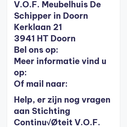
V.O.F. Meubelhuis De
li
n
Schipper in Doorn
e
Kerklaan 21
|
3941 HT Doorn
h
Bel ons op:
y
Meer informatie vind u
p
o
op:
t
Of mail naar:
h
e
Help, er zijn nog vragen
e
aan Stichting
k
Continu√Øteit V.O.F.
-