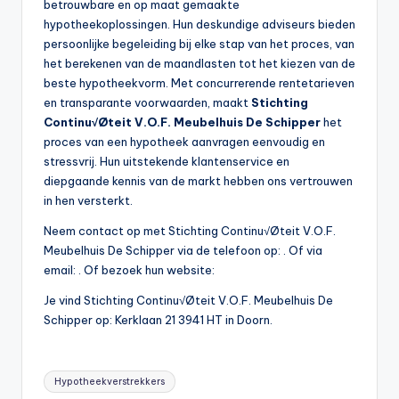
betrouwbare en op maat gemaakte
hypotheekoplossingen. Hun deskundige adviseurs bieden
persoonlijke begeleiding bij elke stap van het proces, van
het berekenen van de maandlasten tot het kiezen van de
beste hypotheekvorm. Met concurrerende rentetarieven
en transparante voorwaarden, maakt
Stichting
Continu√Øteit V.O.F. Meubelhuis De Schipper
het
proces van een hypotheek aanvragen eenvoudig en
stressvrij. Hun uitstekende klantenservice en
diepgaande kennis van de markt hebben ons vertrouwen
in hen versterkt.
Neem contact op met Stichting Continu√Øteit V.O.F.
Meubelhuis De Schipper via de telefoon op: . Of via
email:
. Of bezoek hun website:
Je vind Stichting Continu√Øteit V.O.F. Meubelhuis De
Schipper op: Kerklaan 21 3941 HT in Doorn.
Tags:
Hypotheekverstrekkers