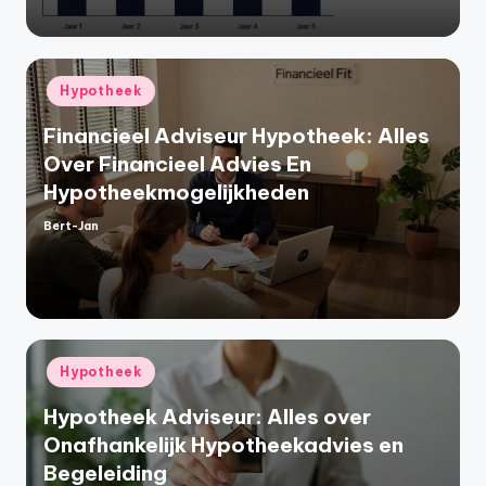
Geplaatst
Hypotheek
in
Financieel Adviseur Hypotheek: Alles
Over Financieel Advies En
Hypotheekmogelijkheden
Bert-Jan
Geplaatst
door
Geplaatst
Hypotheek
in
Hypotheek Adviseur: Alles over
Onafhankelijk Hypotheekadvies en
Begeleiding