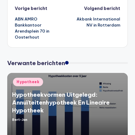
Bericht
Vorige bericht
Volgend bericht
ABN AMRO
Akbank International
navigatie
Bankkantoor
NV in Rotterdam
Arendsplein 70 in
Oosterhout
Verwante berichten
Geplaatst
Hypotheek
in
Hypotheekvormen Uitgelegd:
Annuïteitenhypotheek En Lineaire
Hypotheek
Bert-Jan
Geplaatst
door