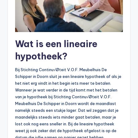
Wat is een lineaire
hypotheek?
Bij Stichting Continu√Øteit V.O.F. Meubelhuis De
Schipper in Doorn sluit je een lineaire hypotheek af als je
het niet erg vindt in het begin iets meer te betalen.
Wanneer je wat verder in de tijd komt met het betalen
van je hypotheek bij Stichting Continu√Øteit V.O.F.
Meubelhuis De Schipper in Doorn wordt de maandlast
namelijk steeds een stukje lager. Dat wil zeggen dat je
maandelijks steeds iets minder gaat betalen, maar je
lost ook nog eens sneller in. Bij de lineaire hypotheek
weet jij ook zeker dat de hypotheek afgelost is op de
datum die jullie samen op papier gezet hebben.