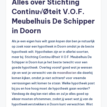
Alles over Stichting
Continu√Øteit V.O.F.
Meubelhuis De Schipper
in Doorn
Als je een eigen huis wilt gaan kopen dan ben je natuurlijk
op zoek naar een hypotheek in Doorn omdat je de beste
hypotheek wilt. Hypotheken zijn er in allerlei soorten,
maar bij Stichting Continu√Øteit V.O.F. Meubelhuis De
Schipper in Doorn kun je het beste terecht voor een
goede hypotheek. Overleg vooraf goed wat je wensen
zijn en wat je verwacht van de
maandlasten
die daarbij
komen kijken, omdat je niet achteraf voor vreemde
verrassingen wilt komen te staan. Welke hypotheek past
bij jou en hoe hoog moet de hypotheek gaan worden?
Vandaag de dag kan niet alles en zul je alles goed op
elkaar moeten afstemmen, zodat jij weet wat jij van de
hypotheekverstrekkers in Doorn kunt verwachten. Wist