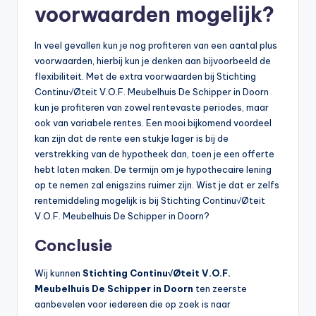
voorwaarden mogelijk?
In veel gevallen kun je nog profiteren van een aantal plus
voorwaarden, hierbij kun je denken aan bijvoorbeeld de
flexibiliteit. Met de extra voorwaarden bij Stichting
Continu√Øteit V.O.F. Meubelhuis De Schipper in Doorn
kun je profiteren van zowel rentevaste periodes, maar
ook van variabele rentes. Een mooi bijkomend voordeel
kan zijn dat de rente een stukje lager is bij de
verstrekking van de hypotheek dan, toen je een offerte
hebt laten maken. De termijn om je hypothecaire lening
op te nemen zal enigszins ruimer zijn. Wist je dat er zelfs
rentemiddeling mogelijk is bij Stichting Continu√Øteit
V.O.F. Meubelhuis De Schipper in Doorn?
Conclusie
Wij kunnen
Stichting Continu√Øteit V.O.F.
Meubelhuis De Schipper in Doorn
ten zeerste
aanbevelen voor iedereen die op zoek is naar