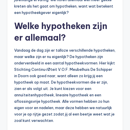
kreten als het gaat om hypotheken, want wat betekent
een hypotheekgever eigenlijk?
Welke hypotheken zijn
er allemaal?
Vandaag de dag zijn er talloze verschillende hypotheken,
maar welke zijn er nu eigenlijk? De hypotheken zijn
onderverdeeld in een aantal hypotheekvormen. Hier kijkt
Stichting Continu√Øteit V.O.F. Meubelhuis De Schipper
in Doorn ook goed naar, want alleen zo krijg jij een
hypotheek op maat. De hypotheekvormen die er zijn,
zien er als volgt uit. Je kunt kiezen voor een
annuïteitenhypotheek, lineaire hypotheek en een
aflossingsvrije hypotheek. Alle vormen hebben zo hun
eigen voor en nadelen, maar deze hebben we natuurlijk
voor je op rijtje gezet zodat jij al een beetje weet wat je
zoal kunt verwachten.