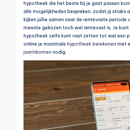
n
hypotheek die het beste bij je gaat passen ko
e
alle mogelijkheden bespreken, zodat jij straks 
kijken jullie samen naar de rentevaste periode 
.
meeste gekozen toch wel rentevast is. Je kunt k
n
hypotheek zelfs kunt vast zetten tot wel een pe
online je maximale
hypotheek berekenen
met 
l
jaarinkomen
nodig.