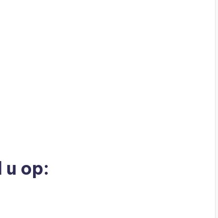
n
 u op: