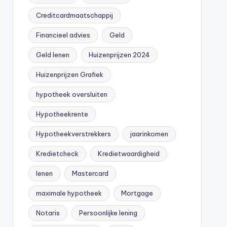
Creditcardmaatschappij
Financieel advies
Geld
Geld lenen
Huizenprijzen 2024
Huizenprijzen Grafiek
hypotheek oversluiten
Hypotheekrente
Hypotheekverstrekkers
jaarinkomen
Kredietcheck
Kredietwaardigheid
lenen
Mastercard
maximale hypotheek
Mortgage
Notaris
Persoonlijke lening