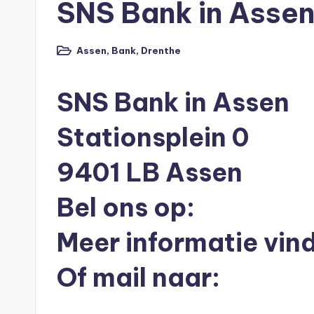
SNS Bank in Asse
p
o
Assen
,
Bank
,
Drenthe
Geplaatst
t
in
h
SNS Bank in Assen
e
Stationsplein 0
e
9401 LB Assen
k
Bel ons op:
-
Meer informatie vind
b
Of mail naar:
e
r