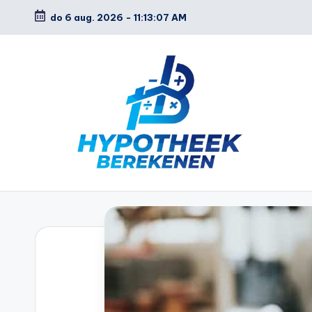
do 6 aug. 2026
-
11:13:08 AM
Ga
naar
de
inhoud
H
y
p
o
t