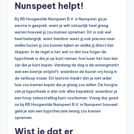
Nunspeet helpt!
b
e
Bij RB Hoogwolde Nunspeet B.V. in Nunspeet ga je
eerste in gesprek, want je wilt natuurlijk heel graag
r
weten hoeveel jij zou kunnen opnemen. Dit is ook wel
e
heel belangrijk, want hierdoor weet jij ook precies naar
welke huizen jij zou kunnen kijken en welke jij direct kan
k
skippen. In de regel is het wel zo dat hoe hoger de
e
hypotheek is die je op kunt nemen, hoe luxer het huis kan
zijn die je kunt kopen. Vandaag de dag is de woningmarkt
n
wel een beetje ontploft, waardoor de huizen vrij hoog in
e
de verkoop staan. Dit laatste maakt dat je niet ieder
huis zou kunnen kopen die je graag zou willen. De hoogte
n
van je hypotheek is dan ook alles bepalend, waardoor je
-
een hoop teleurstelling kunt voorkomen. Vraag dus goed
na bij RB Hoogwolde Nunspeet B.V. in Nunspeet hoeveel
o
geld je aan een hypothecaire lening zou kunnen
n
opnemen.
li
Wist je dat er