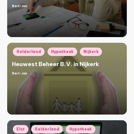
Bert-Jan
Geplaatst
door
Geplaatst
Gelderland
Hypotheek
Nijkerk
in
Heuwest Beheer B.V. in Nijkerk
Bert-Jan
Geplaatst
door
Geplaatst
Elst
Gelderland
Hypotheek
in