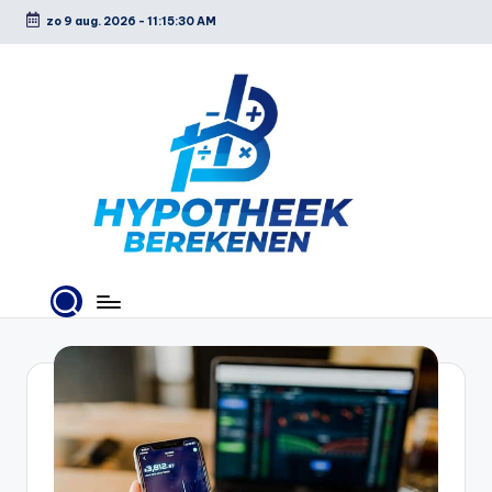
zo 9 aug. 2026
-
11:15:31 AM
Ga
naar
de
inhoud
H
y
p
o
t
h