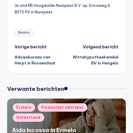
Je vind RB Hoogwolde Nunspeet B.V. op: Ericaweg 6
8072 PV in Nunspeet.
Tags:
Banken
Bericht
Vorige bericht
Volgend bericht
Adviesbureau van
Wittehypotheekwinkel
navigatie
Herpt in Roosendaal
BV in Hengelo
Verwante berichten
Geplaatst
Ermelo
Financieel adviseur
in
Gelderland
Aida Incasso in Ermelo