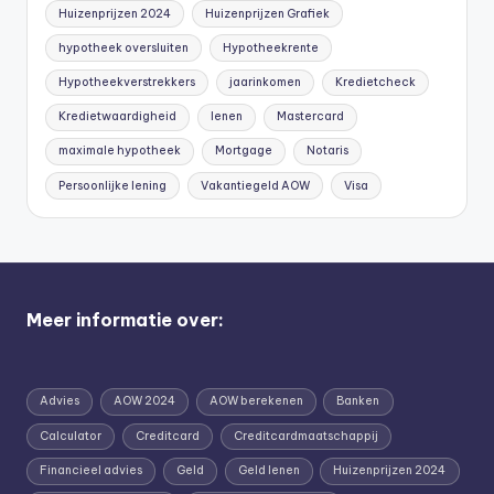
Huizenprijzen 2024
Huizenprijzen Grafiek
hypotheek oversluiten
Hypotheekrente
Hypotheekverstrekkers
jaarinkomen
Kredietcheck
Kredietwaardigheid
lenen
Mastercard
maximale hypotheek
Mortgage
Notaris
Persoonlijke lening
Vakantiegeld AOW
Visa
Meer informatie over:
Advies
AOW 2024
AOW berekenen
Banken
Calculator
Creditcard
Creditcardmaatschappij
Financieel advies
Geld
Geld lenen
Huizenprijzen 2024