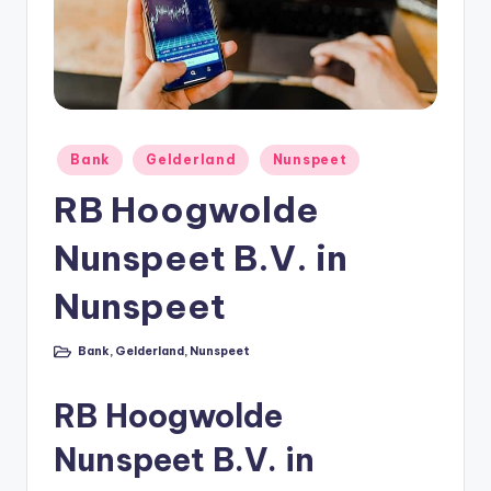
e
e
k
B
e
Geplaatst
Bank
Gelderland
Nunspeet
r
in
RB Hoogwolde
e
Nunspeet B.V. in
k
e
Nunspeet
n
Bank
,
Gelderland
,
Nunspeet
e
Geplaatst
in
n
RB Hoogwolde
O
Nunspeet B.V. in
n