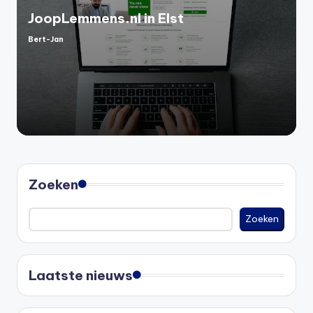
JoopLemmens.nl in Elst
Bert-Jan
Geplaatst
door
Zoeken
Zoeken
Laatste nieuws