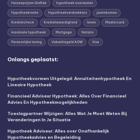
Huizenprijzen Grafiek
hypotheek oversluiten
Hypotheekrente
Hypotheekverstrekkers
jaarinkomen
Kredietcheck
Kredietwaardigheid
lenen
Mastercard
maximale hypotheek
Mortgage
Notaris
Persoonlijke lening
Vakantiegeld AOW
Visa
Onlangs geplaatst:
Hypotheekvormen Uitgelegd: Annuïteitenhypotheek En
Lineaire Hypotheek
Financieel Adviseur Hypotheek: Alles Over Financieel
Advies En Hypotheekmogelijkheden
Toeslagpartner Wijzigen: Alles Wat Je Moet Weten Bij
Veranderingen In Je Situatie
Hypotheek Adviseur: Alles over Onafhankelijk
Hypotheekadvies en Begeleiding