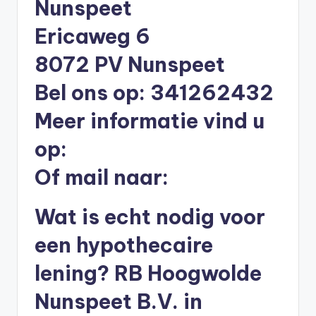
Nunspeet
li
n
Ericaweg 6
e
8072 PV Nunspeet
|
Bel ons op: 341262432
h
Meer informatie vind u
y
op:
p
o
Of mail naar:
t
Wat is echt nodig voor
h
een hypothecaire
e
e
lening? RB Hoogwolde
k
Nunspeet B.V. in
-