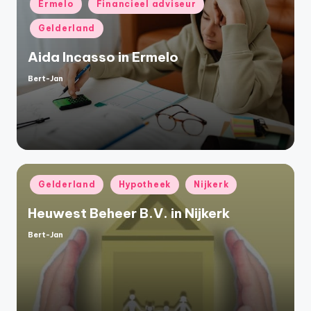
Geplaatst
Ermelo
Financieel adviseur
in
Gelderland
Aida Incasso in Ermelo
Bert-Jan
Geplaatst
door
Geplaatst
Gelderland
Hypotheek
Nijkerk
in
Heuwest Beheer B.V. in Nijkerk
Bert-Jan
Geplaatst
door