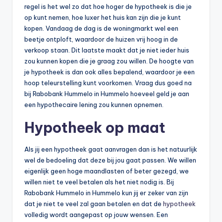
n
regel is het wel zo dat hoe hoger de hypotheek is die je
op kunt nemen, hoe luxer het huis kan zijn die je kunt
e
kopen. Vandaag de dag is de woningmarkt wel een
.
beetje ontploft, waardoor de huizen vrij hoog in de
verkoop staan. Dit laatste maakt dat je niet ieder huis
n
zou kunnen kopen die je graag zou willen. De hoogte van
l
je hypotheek is dan ook alles bepalend, waardoor je een
hoop teleurstelling kunt voorkomen. Vraag dus goed na
bij Rabobank Hummelo in Hummelo hoeveel geld je aan
een hypothecaire lening zou kunnen opnemen.
Hypotheek op maat
Als jij een hypotheek gaat aanvragen dan is het natuurlijk
wel de bedoeling dat deze bij jou gaat passen. We willen
eigenlijk geen hoge maandlasten of beter gezegd, we
willen niet te veel betalen als het niet nodig is. Bij
Rabobank Hummelo in Hummelo kun jij er zeker van zijn
dat je niet te veel zal gaan betalen en dat de
hypotheek
volledig wordt aangepast op jouw wensen. Een