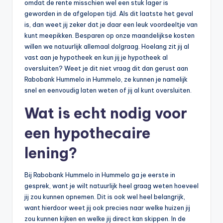
omdat de rente misschien wel een stuk lager is
b
geworden in de afgelopen tijd. Als dit laatste het geval
is, dan weet jij zeker dat je daar een leuk voordeeltje van
e
kunt meepikken. Besparen op onze maandelijkse kosten
r
willen we natuurlijk allemaal dolgraag. Hoelang zit jij al
vast aan je hypotheek en kun jij je hypotheek al
e
oversluiten? Weet je dit niet vraag dit dan gerust aan
k
Rabobank Hummelo in Hummelo, ze kunnen je namelijk
snel en eenvoudig laten weten of jij al kunt oversluiten.
e
Wat is echt nodig voor
n
e
een hypothecaire
n
lening?
-
Bij Rabobank Hummelo in Hummelo ga je eerste in
o
gesprek, want je wilt natuurlijk heel graag weten hoeveel
n
jij zou kunnen opnemen. Dit is ook wel heel belangrijk,
want hierdoor weet jij ook precies naar welke huizen jij
li
zou kunnen kijken en welke jij direct kan skippen. In de