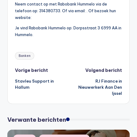
Neem contact op met Rabobank Hummelo via de
telefoon op: 314380733. Of via email:
. Of bezoek hun
website:
Je vind Rabobank Hummelo op: Dorpsstraat 3 6999 AA in
Hummelo.
Tags:
Banken
Bericht
Vorige bericht
Volgend bericht
Stavleu Support in
RJ Finance in
navigatie
Hallum
Nieuwerkerk Aan Den
Ijssel
Verwante berichten