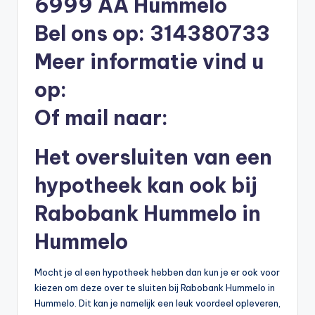
6999 AA Hummelo
li
Bel ons op: 314380733
n
e
Meer informatie vind u
|
op:
h
Of mail naar:
y
p
Het oversluiten van een
o
hypotheek kan ook bij
t
Rabobank Hummelo in
h
Hummelo
e
e
Mocht je al een hypotheek hebben dan kun je er ook voor
k
kiezen om deze over te sluiten bij Rabobank Hummelo in
Hummelo. Dit kan je namelijk een leuk voordeel opleveren,
-