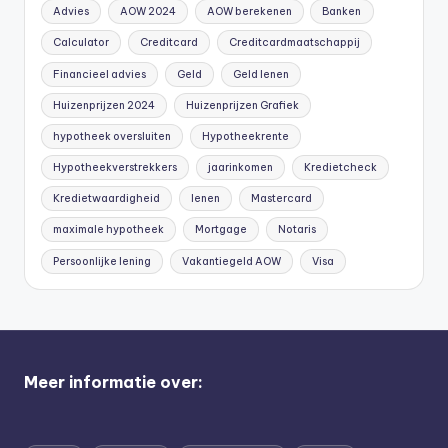
Advies
AOW 2024
AOW berekenen
Banken
Calculator
Creditcard
Creditcardmaatschappij
Financieel advies
Geld
Geld lenen
Huizenprijzen 2024
Huizenprijzen Grafiek
hypotheek oversluiten
Hypotheekrente
Hypotheekverstrekkers
jaarinkomen
Kredietcheck
Kredietwaardigheid
lenen
Mastercard
maximale hypotheek
Mortgage
Notaris
Persoonlijke lening
Vakantiegeld AOW
Visa
Meer informatie over: