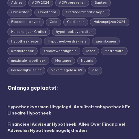
Advies
AOW 2024
AOW berekenen
Banken
Calculator
Creditcard
Creditcardmaatschappij
Financieel advies
Geld
Geld lenen
Huizenprijzen 2024
Huizenprijzen Grafiek
hypotheek oversluiten
Hypotheekrente
Hypotheekverstrekkers
jaarinkomen
Kredietcheck
Kredietwaardigheid
lenen
Mastercard
maximale hypotheek
Mortgage
Notaris
Persoonlijke lening
Vakantiegeld AOW
Visa
Onlangs geplaatst:
Hypotheekvormen Uitgelegd: Annuïteitenhypotheek En
Lineaire Hypotheek
Financieel Adviseur Hypotheek: Alles Over Financieel
Advies En Hypotheekmogelijkheden