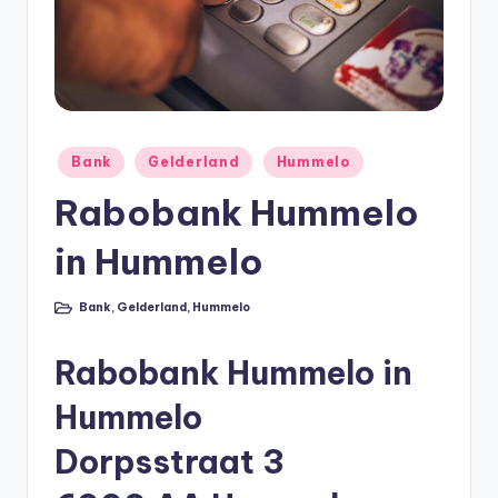
e
e
k
B
e
Geplaatst
Bank
Gelderland
Hummelo
r
in
Rabobank Hummelo
e
in Hummelo
k
e
Bank
,
Gelderland
,
Hummelo
Geplaatst
n
in
e
Rabobank Hummelo in
n
Hummelo
O
Dorpsstraat 3
n