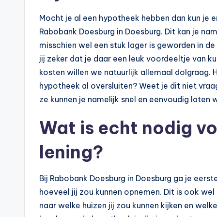
p
Mocht je al een hypotheek hebben dan kun je er
o
Rabobank Doesburg in Doesburg. Dit kan je nam
t
misschien wel een stuk lager is geworden in de a
jij zeker dat je daar een leuk voordeeltje van
h
kosten willen we natuurlijk allemaal dolgraag. Ho
e
hypotheek al oversluiten? Weet je dit niet vra
ze kunnen je namelijk snel en eenvoudig laten we
e
Wat is echt nodig v
k
-
lening?
b
Bij Rabobank Doesburg in Doesburg ga je eerste 
e
hoeveel jij zou kunnen opnemen. Dit is ook wel 
naar welke huizen jij zou kunnen kijken en welke 
r