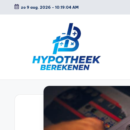
zo 9 aug. 2026
-
10:19:05 AM
Ga
naar
de
inhoud
H
y
p
o
t