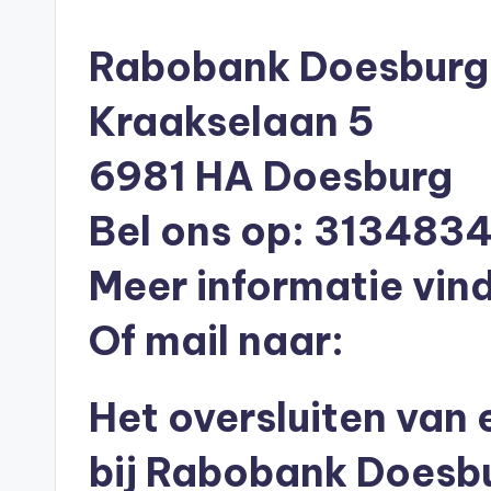
n
in
e
Rabobank Doesburg 
n
Kraakselaan 5
O
6981 HA Doesburg
n
Bel ons op: 313483
li
n
Meer informatie vind
e
Of mail naar:
|
Het oversluiten van
h
y
bij Rabobank Doesb