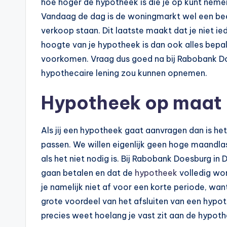
hoe hoger de hypotheek is die je op kunt nemen,
e
Vandaag de dag is de woningmarkt wel een beet
verkoop staan. Dit laatste maakt dat je niet ie
k
hoogte van je hypotheek is dan ook alles bepal
e
voorkomen. Vraag dus goed na bij Rabobank Do
hypothecaire lening zou kunnen opnemen.
n
e
Hypotheek op maat
n
Als jij een hypotheek gaat aanvragen dan is het
-
passen. We willen eigenlijk geen hoge maandlas
als het niet nodig is. Bij Rabobank Doesburg in Do
o
gaan betalen en dat de
hypotheek
volledig wo
n
je namelijk niet af voor een korte periode, wa
grote voordeel van het afsluiten van een hypot
li
precies weet hoelang je vast zit aan de hypoth