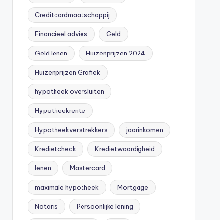
Creditcardmaatschappij
Financieel advies
Geld
Geld lenen
Huizenprijzen 2024
Huizenprijzen Grafiek
hypotheek oversluiten
Hypotheekrente
Hypotheekverstrekkers
jaarinkomen
Kredietcheck
Kredietwaardigheid
lenen
Mastercard
maximale hypotheek
Mortgage
Notaris
Persoonlijke lening