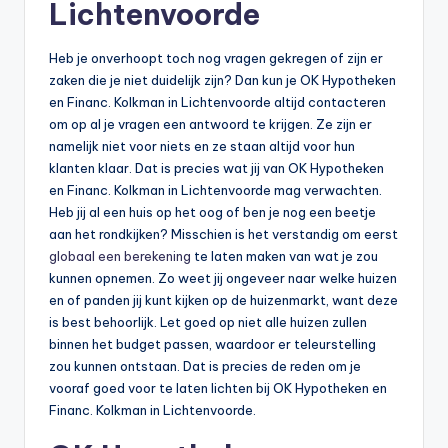
Lichtenvoorde
b
e
Heb je onverhoopt toch nog vragen gekregen of zijn er
zaken die je niet duidelijk zijn? Dan kun je OK Hypotheken
r
en Financ. Kolkman in Lichtenvoorde altijd contacteren
e
om op al je vragen een antwoord te krijgen. Ze zijn er
namelijk niet voor niets en ze staan altijd voor hun
k
klanten klaar. Dat is precies wat jij van OK Hypotheken
e
en Financ. Kolkman in Lichtenvoorde mag verwachten.
Heb jij al een huis op het oog of ben je nog een beetje
n
aan het rondkijken? Misschien is het verstandig om eerst
e
globaal een berekening
te laten maken van wat je zou
kunnen opnemen. Zo weet jij ongeveer naar welke huizen
n
en of panden jij kunt kijken op de huizenmarkt, want deze
-
is best behoorlijk. Let goed op niet alle huizen zullen
binnen het budget passen, waardoor er teleurstelling
o
zou kunnen ontstaan. Dat is precies de reden om je
n
vooraf goed voor te laten lichten bij OK Hypotheken en
Financ. Kolkman in Lichtenvoorde.
li