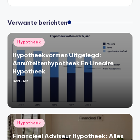
Verwante berichten
Geplaatst
Hypotheek
in
Hypotheekvormen Uitgelegd:
Annuïteitenhypotheek En Lineaire
Hypotheek
Bert-Jan
Geplaatst
door
Geplaatst
Hypotheek
in
Financieel Adviseur Hypotheek: Alles