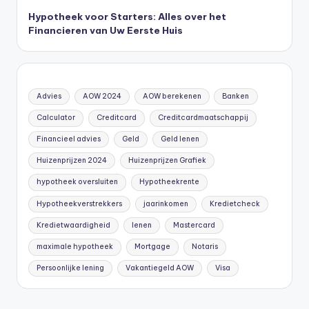
Hypotheek voor Starters: Alles over het
Financieren van Uw Eerste Huis
Advies
AOW 2024
AOW berekenen
Banken
Calculator
Creditcard
Creditcardmaatschappij
Financieel advies
Geld
Geld lenen
Huizenprijzen 2024
Huizenprijzen Grafiek
hypotheek oversluiten
Hypotheekrente
Hypotheekverstrekkers
jaarinkomen
Kredietcheck
Kredietwaardigheid
lenen
Mastercard
maximale hypotheek
Mortgage
Notaris
Persoonlijke lening
Vakantiegeld AOW
Visa