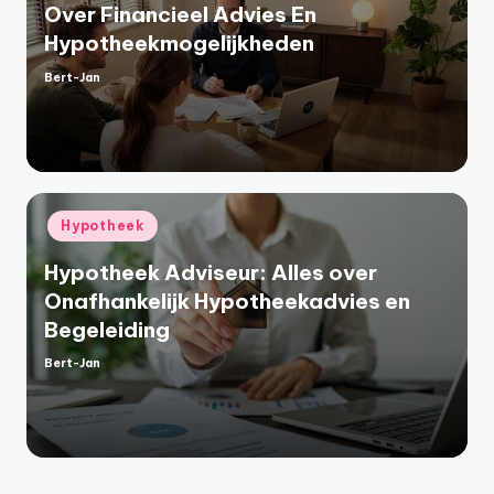
Over Financieel Advies En
Hypotheekmogelijkheden
Bert-Jan
Geplaatst
door
Geplaatst
Hypotheek
in
Hypotheek Adviseur: Alles over
Onafhankelijk Hypotheekadvies en
Begeleiding
Bert-Jan
Geplaatst
door