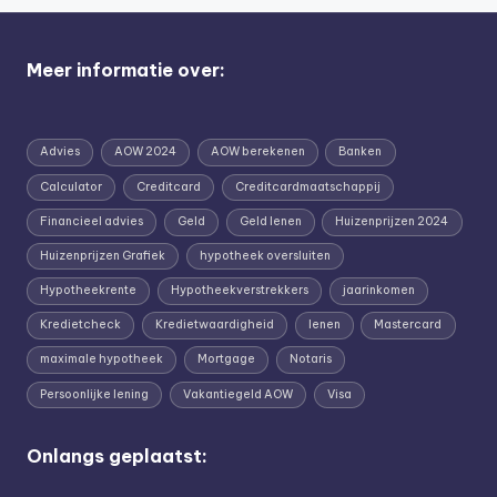
Meer informatie over:
Advies
AOW 2024
AOW berekenen
Banken
Calculator
Creditcard
Creditcardmaatschappij
Financieel advies
Geld
Geld lenen
Huizenprijzen 2024
Huizenprijzen Grafiek
hypotheek oversluiten
Hypotheekrente
Hypotheekverstrekkers
jaarinkomen
Kredietcheck
Kredietwaardigheid
lenen
Mastercard
maximale hypotheek
Mortgage
Notaris
Persoonlijke lening
Vakantiegeld AOW
Visa
Onlangs geplaatst: