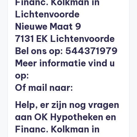
Financ. Kolkman in
li
Lichtenvoorde
n
e
Nieuwe Maat 9
|
7131 EK Lichtenvoorde
h
Bel ons op: 544371979
y
Meer informatie vind u
p
op:
o
t
Of mail naar:
h
Help, er zijn nog vragen
e
e
aan OK Hypotheken en
k
Financ. Kolkman in
-