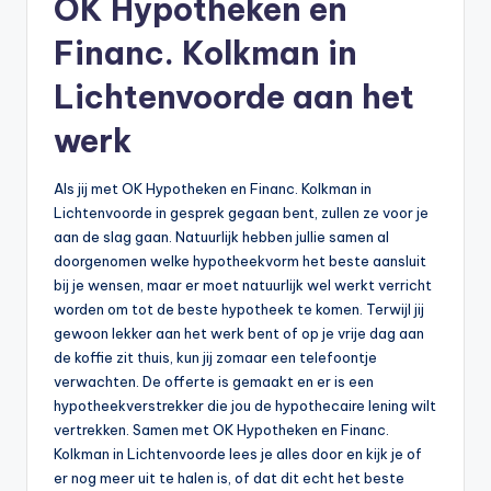
OK Hypotheken en
n
e
Financ. Kolkman in
.
Lichtenvoorde aan het
n
werk
l
Als jij met OK Hypotheken en Financ. Kolkman in
Lichtenvoorde in gesprek gegaan bent, zullen ze voor je
aan de slag gaan. Natuurlijk hebben jullie samen al
doorgenomen welke hypotheekvorm het beste aansluit
bij je wensen, maar er moet natuurlijk wel werkt verricht
worden om tot de beste hypotheek te komen. Terwijl jij
gewoon lekker aan het werk bent of op je vrije dag aan
de koffie zit thuis, kun jij zomaar een telefoontje
verwachten. De offerte is gemaakt en er is een
hypotheekverstrekker die jou de hypothecaire lening wilt
vertrekken. Samen met OK Hypotheken en Financ.
Kolkman in Lichtenvoorde lees je alles door en kijk je of
er nog meer uit te halen is, of dat dit echt het beste