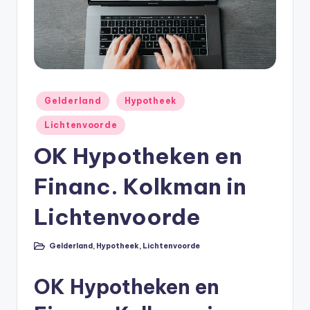
e
e
k
B
e
Geplaatst
Gelderland
Hypotheek
r
in
Lichtenvoorde
e
OK Hypotheken en
k
Financ. Kolkman in
e
n
Lichtenvoorde
e
Gelderland
,
Hypotheek
,
Lichtenvoorde
n
Geplaatst
in
O
OK Hypotheken en
n