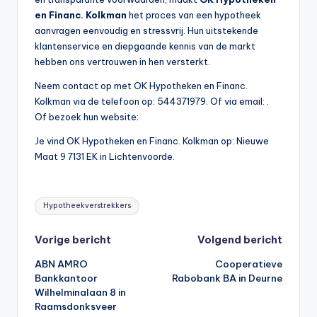
en Financ. Kolkman
het proces van een hypotheek
aanvragen eenvoudig en stressvrij. Hun uitstekende
klantenservice en diepgaande kennis van de markt
hebben ons vertrouwen in hen versterkt.
Neem contact op met OK Hypotheken en Financ.
Kolkman via de telefoon op: 544371979. Of via email:
.
Of bezoek hun website:
Je vind OK Hypotheken en Financ. Kolkman op: Nieuwe
Maat 9 7131 EK in Lichtenvoorde.
Tags:
Hypotheekverstrekkers
Bericht
Vorige bericht
Volgend bericht
ABN AMRO
Cooperatieve
navigatie
Bankkantoor
Rabobank BA in Deurne
Wilhelminalaan 8 in
Raamsdonksveer