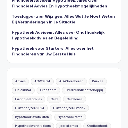
Financieel Adviseur Hypotheek: Alles Over
Financieel Advies En Hypotheekmogelijkheden
Toeslagpartner Wijzigen: Alles Wat Je Moet Weten
Bij Veranderingen In Je Situatie
Hypotheek Adviseur: Alles over Onafhankelijk
Hypotheekadvies en Begeleiding
Hypotheek voor Starters: Alles over het
Financieren van Uw Eerste Huis
Advies
AOW 2024
AOW berekenen
Banken
Calculator
Creditcard
Creditcardmaatschappij
Financieel advies
Geld
Geld lenen
Huizenprijzen 2024
Huizenprijzen Grafiek
hypotheek oversluiten
Hypotheekrente
Hypotheekverstrekkers
jaarinkomen
Kredietcheck