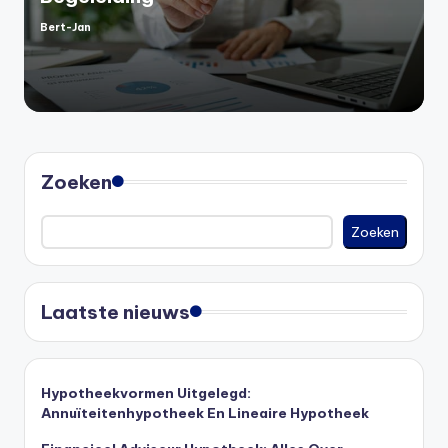
Bert-Jan
Geplaatst
door
Zoeken
Zoeken
Laatste nieuws
Hypotheekvormen Uitgelegd:
Annuïteitenhypotheek En Lineaire Hypotheek