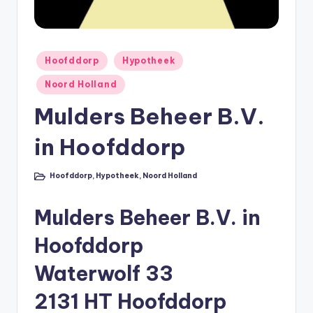
li
n
e
Geplaatst
Hoofddorp
Hypotheek
in
|
Noord Holland
h
Mulders Beheer B.V.
y
in Hoofddorp
p
o
Hoofddorp
,
Hypotheek
,
Noord Holland
Geplaatst
in
t
Mulders Beheer B.V. in
h
e
Hoofddorp
e
Waterwolf 33
k
2131 HT Hoofddorp
-