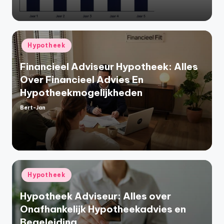
Geplaatst
Hypotheek
in
Financieel Adviseur Hypotheek: Alles
Over Financieel Advies En
Hypotheekmogelijkheden
Bert-Jan
Geplaatst
door
Geplaatst
Hypotheek
in
Hypotheek Adviseur: Alles over
Onafhankelijk Hypotheekadvies en
Begeleiding