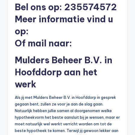
Bel ons op: 235574572
b
Meer informatie vind u
e
r
op:
e
Of mail naar:
k
e
Mulders Beheer B.V. in
n
Hoofddorp aan het
e
werk
n
-
Als jij met Mulders Beheer B.V. in Hoofddorp in gesprek
gegaan bent, zullen ze voor je aan de slag gaan.
o
Natuurlijk hebben jullie samen al doorgenomen welke
n
hypotheekvorm het beste aansluit bij je wensen, maar er
moet natuurlijk wel werkt verricht worden om tot de
li
beste hypotheek te komen. Terwijl jij gewoon lekker aan