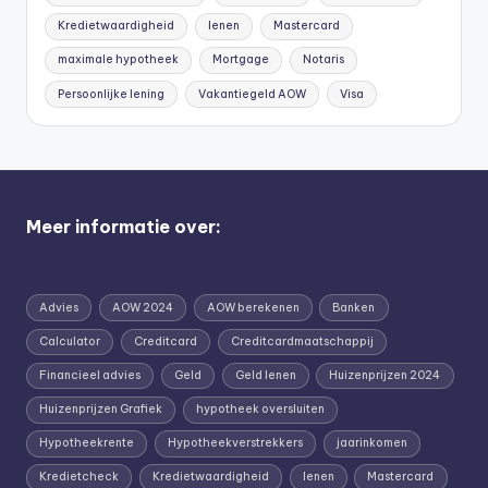
Kredietwaardigheid
lenen
Mastercard
maximale hypotheek
Mortgage
Notaris
Persoonlijke lening
Vakantiegeld AOW
Visa
Meer informatie over:
Advies
AOW 2024
AOW berekenen
Banken
Calculator
Creditcard
Creditcardmaatschappij
Financieel advies
Geld
Geld lenen
Huizenprijzen 2024
Huizenprijzen Grafiek
hypotheek oversluiten
Hypotheekrente
Hypotheekverstrekkers
jaarinkomen
Kredietcheck
Kredietwaardigheid
lenen
Mastercard