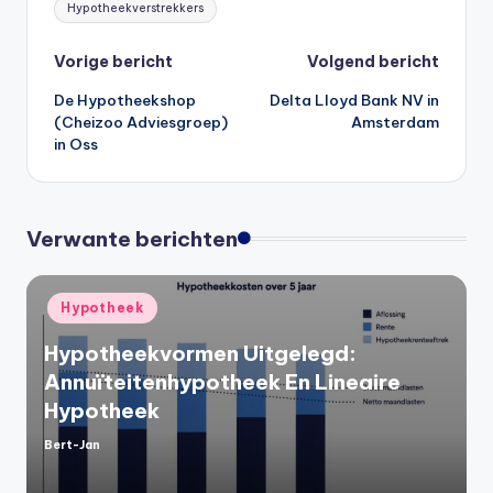
Hypotheekverstrekkers
Bericht
Vorige bericht
Volgend bericht
De Hypotheekshop
Delta Lloyd Bank NV in
navigatie
(Cheizoo Adviesgroep)
Amsterdam
in Oss
Verwante berichten
Geplaatst
Hypotheek
in
Hypotheekvormen Uitgelegd:
Annuïteitenhypotheek En Lineaire
Hypotheek
Bert-Jan
Geplaatst
door