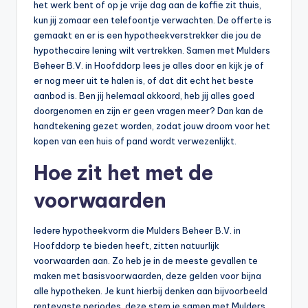
n
het werk bent of op je vrije dag aan de koffie zit thuis,
kun jij zomaar een telefoontje verwachten. De offerte is
e
gemaakt en er is een hypotheekverstrekker die jou de
.
hypothecaire lening wilt vertrekken. Samen met Mulders
Beheer B.V. in Hoofddorp lees je alles door en kijk je of
n
er nog meer uit te halen is, of dat dit echt het beste
l
aanbod is. Ben jij helemaal akkoord, heb jij alles goed
doorgenomen en zijn er geen vragen meer? Dan kan de
handtekening gezet worden, zodat jouw droom voor het
kopen van een huis of pand wordt verwezenlijkt.
Hoe zit het met de
voorwaarden
Iedere hypotheekvorm die Mulders Beheer B.V. in
Hoofddorp te bieden heeft, zitten natuurlijk
voorwaarden aan. Zo heb je in de meeste gevallen te
maken met basisvoorwaarden, deze gelden voor bijna
alle hypotheken. Je kunt hierbij denken aan bijvoorbeeld
rentevaste periodes, deze stem je samen met Mulders