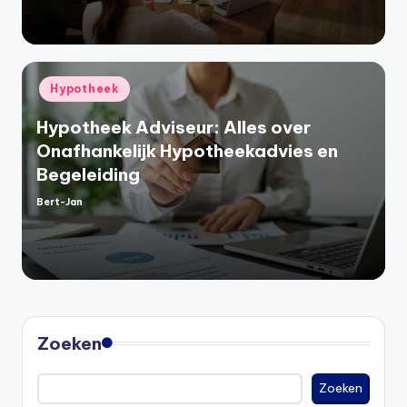
Geplaatst
Hypotheek
in
Hypotheek Adviseur: Alles over
Onafhankelijk Hypotheekadvies en
Begeleiding
Bert-Jan
Geplaatst
door
Zoeken
Zoeken