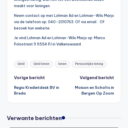
maakt voor leningen.
Neem contact op met Lohman Ad en Lohman-Wils Marjo
via de telefoon op: 040-2010763. Of via email:
. Of
bezoek hun website:
Je vind Lohman Ad en Lohman-Wils Marjo op: Marco
Polostraat 9 5554 PJ in Valkenswaard.
Tags:
Geld
Geld lenen
lenen
Persoonlijke lening
Bericht
Vorige bericht
Volgend bericht
Regio Kredietdesk BV in
Moison en Scholts in
navigatie
Breda
Bergen Op Zoom
Verwante berichten