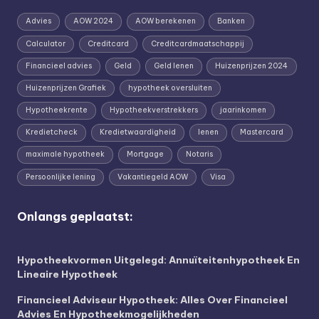
Advies
AOW 2024
AOW berekenen
Banken
Calculator
Creditcard
Creditcardmaatschappij
Financieel advies
Geld
Geld lenen
Huizenprijzen 2024
Huizenprijzen Grafiek
hypotheek oversluiten
Hypotheekrente
Hypotheekverstrekkers
jaarinkomen
Kredietcheck
Kredietwaardigheid
lenen
Mastercard
maximale hypotheek
Mortgage
Notaris
Persoonlijke lening
Vakantiegeld AOW
Visa
Onlangs geplaatst:
Hypotheekvormen Uitgelegd: Annuïteitenhypotheek En
Lineaire Hypotheek
Financieel Adviseur Hypotheek: Alles Over Financieel
Advies En Hypotheekmogelijkheden