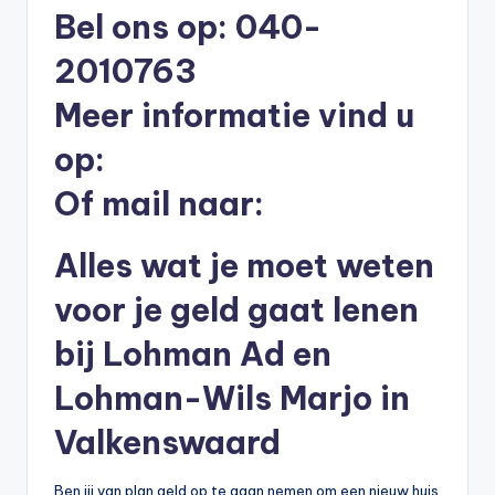
Bel ons op: 040-
b
2010763
e
r
Meer informatie vind u
e
op:
k
Of mail naar:
e
n
Alles wat je moet weten
e
voor je geld gaat lenen
n
bij Lohman Ad en
-
Lohman-Wils Marjo in
o
n
Valkenswaard
li
Ben jij van plan geld op te gaan nemen om een nieuw huis