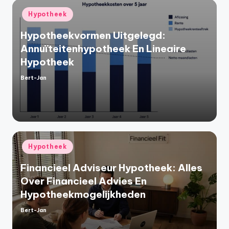
Geplaatst
Hypotheek
in
Hypotheekvormen Uitgelegd:
Annuïteitenhypotheek En Lineaire
Hypotheek
Bert-Jan
Geplaatst
door
Geplaatst
Hypotheek
in
Financieel Adviseur Hypotheek: Alles
Over Financieel Advies En
Hypotheekmogelijkheden
Bert-Jan
Geplaatst
door