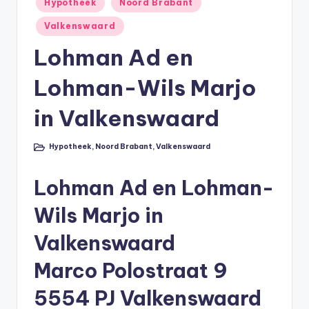
Hypotheek
Noord Brabant
li
in
Valkenswaard
n
Lohman Ad en
e
|
Lohman-Wils Marjo
h
in Valkenswaard
y
p
Hypotheek
,
Noord Brabant
,
Valkenswaard
Geplaatst
in
o
Lohman Ad en Lohman-
t
Wils Marjo in
h
e
Valkenswaard
e
Marco Polostraat 9
k
5554 PJ Valkenswaard
-