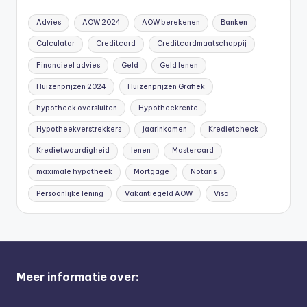
Advies
AOW 2024
AOW berekenen
Banken
Calculator
Creditcard
Creditcardmaatschappij
Financieel advies
Geld
Geld lenen
Huizenprijzen 2024
Huizenprijzen Grafiek
hypotheek oversluiten
Hypotheekrente
Hypotheekverstrekkers
jaarinkomen
Kredietcheck
Kredietwaardigheid
lenen
Mastercard
maximale hypotheek
Mortgage
Notaris
Persoonlijke lening
Vakantiegeld AOW
Visa
Meer informatie over: