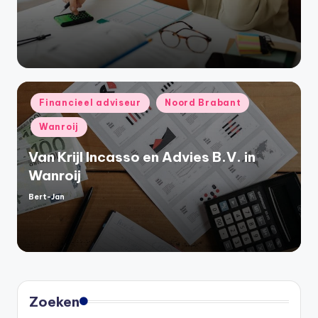
door
Geplaatst
Financieel adviseur
Noord Brabant
in
Wanroij
Van Krijl Incasso en Advies B.V. in
Wanroij
Bert-Jan
Geplaatst
door
Zoeken