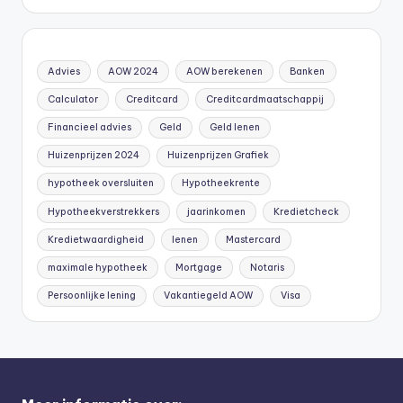
Advies
AOW 2024
AOW berekenen
Banken
Calculator
Creditcard
Creditcardmaatschappij
Financieel advies
Geld
Geld lenen
Huizenprijzen 2024
Huizenprijzen Grafiek
hypotheek oversluiten
Hypotheekrente
Hypotheekverstrekkers
jaarinkomen
Kredietcheck
Kredietwaardigheid
lenen
Mastercard
maximale hypotheek
Mortgage
Notaris
Persoonlijke lening
Vakantiegeld AOW
Visa