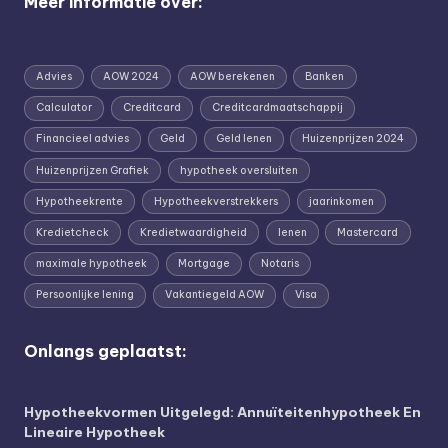
Meer informatie over:
Advies
AOW 2024
AOW berekenen
Banken
Calculator
Creditcard
Creditcardmaatschappij
Financieel advies
Geld
Geld lenen
Huizenprijzen 2024
Huizenprijzen Grafiek
hypotheek oversluiten
Hypotheekrente
Hypotheekverstrekkers
jaarinkomen
Kredietcheck
Kredietwaardigheid
lenen
Mastercard
maximale hypotheek
Mortgage
Notaris
Persoonlijke lening
Vakantiegeld AOW
Visa
Onlangs geplaatst:
Hypotheekvormen Uitgelegd: Annuïteitenhypotheek En
Lineaire Hypotheek