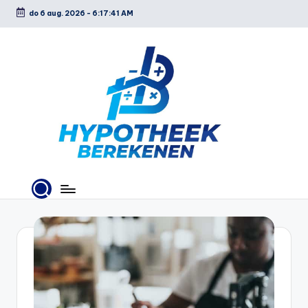
do 6 aug. 2026
-
6:17:42 AM
Ga
naar
de
inhoud
H
y
p
o
t
h