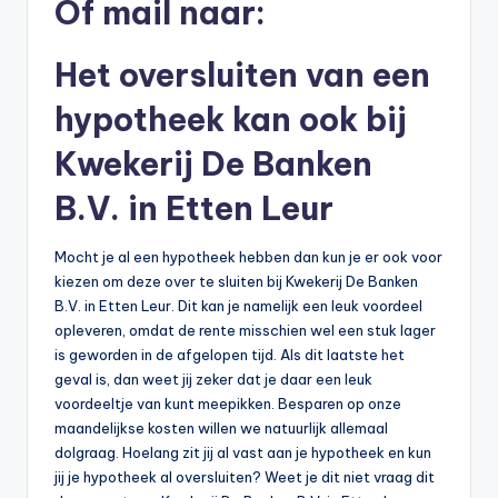
Of mail naar:
b
e
Het oversluiten van een
r
hypotheek kan ook bij
e
Kwekerij De Banken
k
B.V. in Etten Leur
e
n
Mocht je al een hypotheek hebben dan kun je er ook voor
kiezen om deze over te sluiten bij Kwekerij De Banken
e
B.V. in Etten Leur. Dit kan je namelijk een leuk voordeel
n
opleveren, omdat de rente misschien wel een stuk lager
is geworden in de afgelopen tijd. Als dit laatste het
-
geval is, dan weet jij zeker dat je daar een leuk
o
voordeeltje van kunt meepikken. Besparen op onze
maandelijkse kosten willen we natuurlijk allemaal
n
dolgraag. Hoelang zit jij al vast aan je hypotheek en kun
li
jij je hypotheek al oversluiten? Weet je dit niet vraag dit