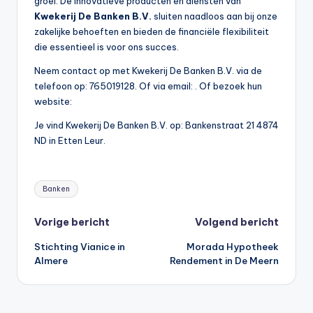
groei. De innovatieve producten en diensten van
Kwekerij De Banken B.V.
sluiten naadloos aan bij onze
zakelijke behoeften en bieden de financiële flexibiliteit
die essentieel is voor ons succes.
Neem contact op met Kwekerij De Banken B.V. via de
telefoon op: 765019128. Of via email:
. Of bezoek hun
website:
Je vind Kwekerij De Banken B.V. op: Bankenstraat 21 4874
ND in Etten Leur.
Tags:
Banken
Bericht
Vorige bericht
Volgend bericht
Stichting Vianice in
Morada Hypotheek
navigatie
Almere
Rendement in De Meern