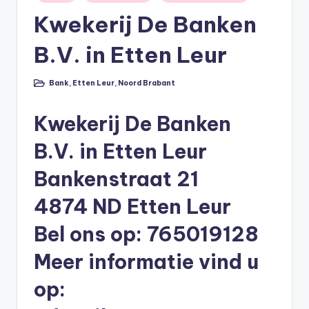
in
li
Kwekerij De Banken
n
B.V. in Etten Leur
e
|
Bank
,
Etten Leur
,
Noord Brabant
Geplaatst
in
h
Kwekerij De Banken
y
p
B.V. in Etten Leur
o
Bankenstraat 21
t
4874 ND Etten Leur
h
Bel ons op: 765019128
e
Meer informatie vind u
e
k
op:
-