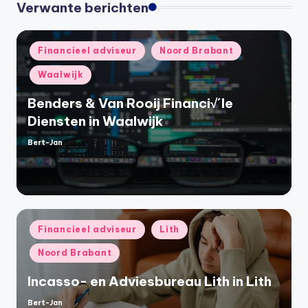
Verwante berichten
Geplaatst
Financieel adviseur
Noord Brabant
in
Waalwijk
Benders & Van Rooij Financi√´le
Diensten in Waalwijk
Bert-Jan
Geplaatst
door
Geplaatst
Financieel adviseur
Lith
in
Noord Brabant
Incasso- en Adviesbureau Lith in Lith
Bert-Jan
Geplaatst