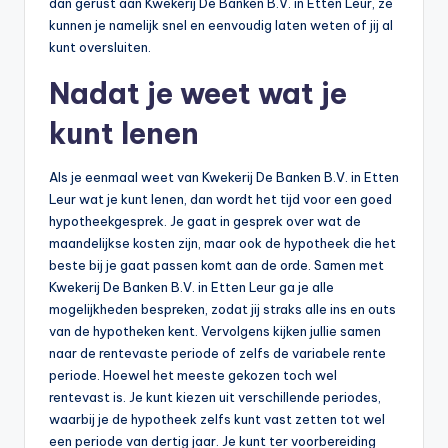
dan gerust aan Kwekerij De Banken B.V. in Etten Leur, ze
n
kunnen je namelijk snel en eenvoudig laten weten of jij al
e
kunt oversluiten.
.
Nadat je weet wat je
n
kunt lenen
l
Als je eenmaal weet van Kwekerij De Banken B.V. in Etten
Leur wat je kunt lenen, dan wordt het tijd voor een goed
hypotheekgesprek. Je gaat in gesprek over wat de
maandelijkse kosten zijn, maar ook de hypotheek die het
beste bij je gaat passen komt aan de orde. Samen met
Kwekerij De Banken B.V. in Etten Leur ga je alle
mogelijkheden bespreken, zodat jij straks alle ins en outs
van de hypotheken kent. Vervolgens kijken jullie samen
naar de rentevaste periode of zelfs de variabele rente
periode. Hoewel het meeste gekozen toch wel
rentevast is. Je kunt kiezen uit verschillende periodes,
waarbij je de hypotheek zelfs kunt vast zetten tot wel
een periode van dertig jaar. Je kunt ter voorbereiding