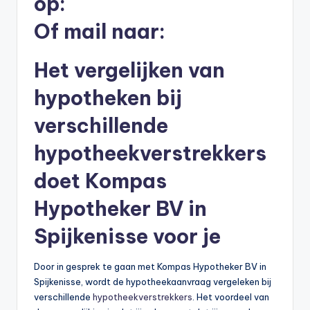
op:
b
Of mail naar:
e
r
Het vergelijken van
e
hypotheken bij
k
verschillende
e
hypotheekverstrekkers
n
doet Kompas
e
n
Hypotheker BV in
-
Spijkenisse voor je
o
n
Door in gesprek te gaan met Kompas Hypotheker BV in
Spijkenisse, wordt de hypotheekaanvraag vergeleken bij
li
verschillende
hypotheekverstrekkers
. Het voordeel van