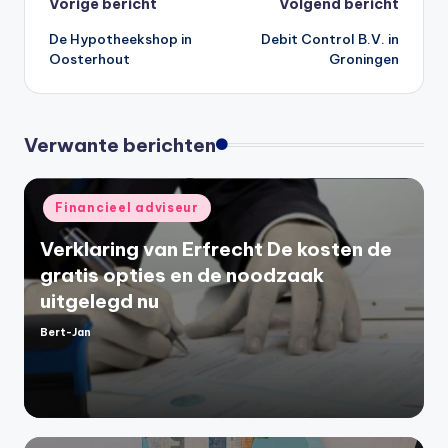
Bericht
Vorige bericht
Volgend bericht
De Hypotheekshop in
Debit Control B.V. in
navigatie
Oosterhout
Groningen
Verwante berichten
Geplaatst
Financieel adviseur
in
Verklaring van Erfrecht De kosten de
gratis opties en de noodzaak
uitgelegd nu
Bert-Jan
Geplaatst
door