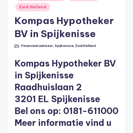
in
li
Zuid Holland
n
Kompas Hypotheker
e
BV in Spijkenisse
|
h
Financieel adviseur
,
Spijkenisse
,
Zuid Holland
Geplaatst
in
y
Kompas Hypotheker BV
p
o
in Spijkenisse
t
Raadhuislaan 2
h
3201 EL Spijkenisse
e
Bel ons op: 0181-611000
e
Meer informatie vind u
k
-