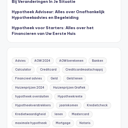
Bij Veranderingen In Je Situatie
Hypotheek Adviseur: Alles over Onafhankelijk
Hypotheekadvies en Begeleiding
Hypotheek voor Starters: Alles over het
Financieren van Uw Eerste Huis
Advies
AOW 2024
AOW berekenen
Banken
Calculator
Creditcard
Creditcardmaatschappij
Financieel advies
Geld
Geld lenen
Huizenprijzen 2024
Huizenprijzen Grafiek
hypotheek oversluiten
Hypotheekrente
Hypotheekverstrekkers
jaarinkomen
Kredietcheck
Kredietwaardigheid
lenen
Mastercard
maximale hypotheek
Mortgage
Notaris