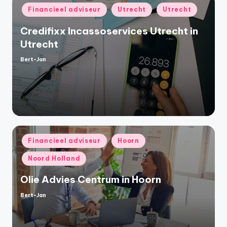
Geplaatst
Financieel adviseur
Utrecht
Utrecht
in
Credifixx Incassoservices Utrecht in
Utrecht
Bert-Jan
Geplaatst
door
Geplaatst
Financieel adviseur
Hoorn
in
Noord Holland
Olie Advies Centrum in Hoorn
Bert-Jan
Geplaatst
door