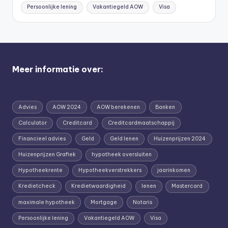
Persoonlijke lening
Vakantiegeld AOW
Visa
Meer informatie over:
Advies
AOW 2024
AOW berekenen
Banken
Calculator
Creditcard
Creditcardmaatschappij
Financieel advies
Geld
Geld lenen
Huizenprijzen 2024
Huizenprijzen Grafiek
hypotheek oversluiten
Hypotheekrente
Hypotheekverstrekkers
jaarinkomen
Kredietcheck
Kredietwaardigheid
lenen
Mastercard
maximale hypotheek
Mortgage
Notaris
Persoonlijke lening
Vakantiegeld AOW
Visa