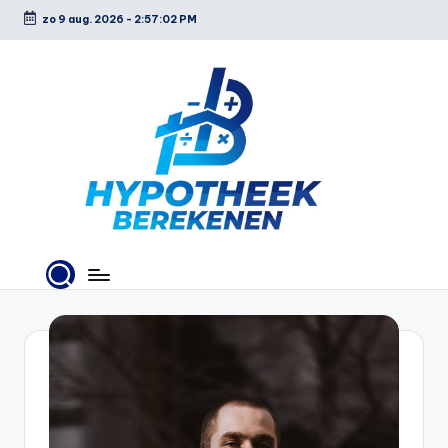
zo 9 aug. 2026
-
2:57:03 PM
Ga
naar
de
inhoud
H
y
p
o
t
h