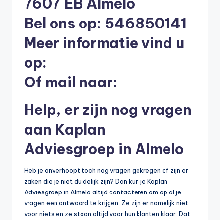
7607 EB Almelo
li
Bel ons op: 546850141
n
e
Meer informatie vind u
|
op:
h
Of mail naar:
y
p
Help, er zijn nog vragen
o
aan Kaplan
t
Adviesgroep in Almelo
h
e
Heb je onverhoopt toch nog vragen gekregen of zijn er
zaken die je niet duidelijk zijn? Dan kun je Kaplan
e
Adviesgroep in Almelo altijd contacteren om op al je
k
vragen een antwoord te krijgen. Ze zijn er namelijk niet
voor niets en ze staan altijd voor hun klanten klaar. Dat
-