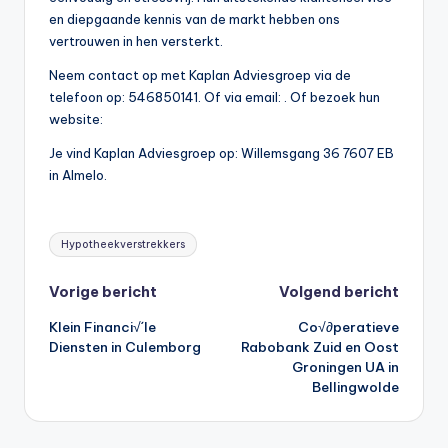
en diepgaande kennis van de markt hebben ons
vertrouwen in hen versterkt.
Neem contact op met Kaplan Adviesgroep via de
telefoon op: 546850141. Of via email:
. Of bezoek hun
website:
Je vind Kaplan Adviesgroep op: Willemsgang 36 7607 EB
in Almelo.
Tags:
Hypotheekverstrekkers
Bericht
Vorige bericht
Volgend bericht
Klein Financi√´le
Co√∂peratieve
navigatie
Diensten in Culemborg
Rabobank Zuid en Oost
Groningen UA in
Bellingwolde