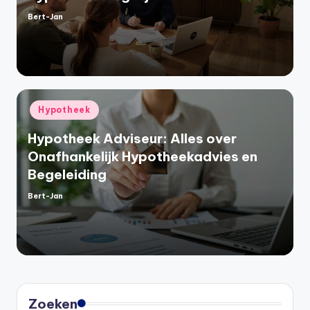
Bert-Jan
Geplaatst
door
Geplaatst
Hypotheek
in
Hypotheek Adviseur: Alles over
Onafhankelijk Hypotheekadvies en
Begeleiding
Bert-Jan
Geplaatst
door
Zoeken