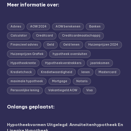
Meer informatie over:
Advies
AOW 2024
AOW berekenen
Banken
Calculator
Creditcard
Creditcardmaatschappij
Financieel advies
Geld
Geld lenen
Huizenprijzen 2024
Huizenprijzen Grafiek
hypotheek oversluiten
Hypotheekrente
Hypotheekverstrekkers
jaarinkomen
Kredietcheck
Kredietwaardigheid
lenen
Mastercard
maximale hypotheek
Mortgage
Notaris
Persoonlijke lening
Vakantiegeld AOW
Visa
Onlangs geplaatst:
Hypotheekvormen Uitgelegd: Annuïteitenhypotheek En
Lineaire Hypotheek