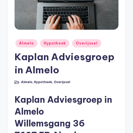
e
e
k
B
e
Geplaatst
Almelo
Hypotheek
Overijssel
r
in
Kaplan Adviesgroep
e
in Almelo
k
e
Almelo
,
Hypotheek
,
Overijssel
Geplaatst
n
in
e
Kaplan Adviesgroep in
n
Almelo
O
Willemsgang 36
n