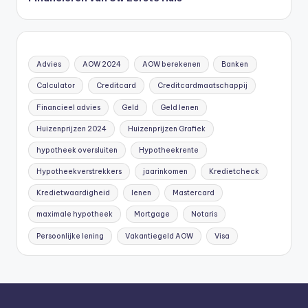
Advies
AOW 2024
AOW berekenen
Banken
Calculator
Creditcard
Creditcardmaatschappij
Financieel advies
Geld
Geld lenen
Huizenprijzen 2024
Huizenprijzen Grafiek
hypotheek oversluiten
Hypotheekrente
Hypotheekverstrekkers
jaarinkomen
Kredietcheck
Kredietwaardigheid
lenen
Mastercard
maximale hypotheek
Mortgage
Notaris
Persoonlijke lening
Vakantiegeld AOW
Visa