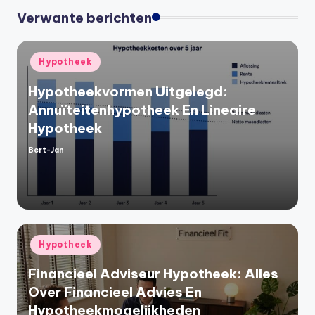
Verwante berichten
Geplaatst
Hypotheek
in
Hypotheekvormen Uitgelegd:
Annuïteitenhypotheek En Lineaire
Hypotheek
Bert-Jan
Geplaatst
door
Geplaatst
Hypotheek
in
Financieel Adviseur Hypotheek: Alles
Over Financieel Advies En
Hypotheekmogelijkheden