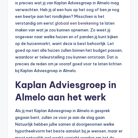
is precies wat jij van Kaplan Adviesgroep in Almelo mag
b
verwachten. Heb jij al een huis op het oog of ben je nog
een beetje aan het rondkijken? Misschien is het
e
verstandig om eerst
globaal een berekening
te laten
r
maken van wat je zou kunnen opnemen. Zo weet jij
ongeveer naar welke huizen en of panden jij kunt kijken
e
op de huizenmarkt, want deze is best behoorlijk. Let
k
goed op niet alle huizen zullen binnen het budget passen,
waardoor er teleurstelling zou kunnen ontstaan. Dat is
e
precies de reden om je vooraf goed voor te laten lichten
n
bij Kaplan Adviesgroep in Almelo.
e
Kaplan Adviesgroep in
n
Almelo aan het werk
-
o
Als jij met Kaplan Adviesgroep in Almelo in gesprek
gegaan bent, zullen ze voor je aan de slag gaan.
n
Natuurlijk hebben jullie samen al doorgenomen welke
li
hypotheekvorm het beste aansluit bij je wensen, maar er
moet natuurlijk wel werkt verricht worden om tot de