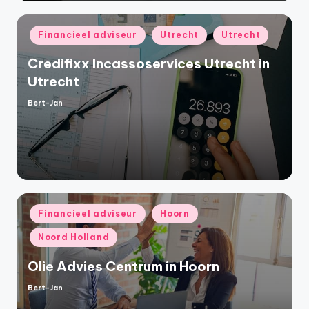
Geplaatst
Financieel adviseur
Utrecht
Utrecht
in
Credifixx Incassoservices Utrecht in
Utrecht
Bert-Jan
Geplaatst
door
Geplaatst
Financieel adviseur
Hoorn
in
Noord Holland
Olie Advies Centrum in Hoorn
Bert-Jan
Geplaatst
door