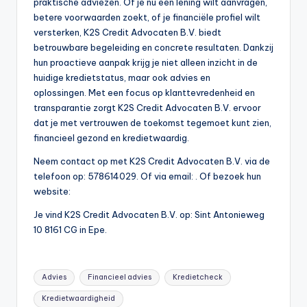
praktische adviezen. Of je nu een lening wilt aanvragen,
betere voorwaarden zoekt, of je financiële profiel wilt
versterken, K2S Credit Advocaten B.V. biedt
betrouwbare begeleiding en concrete resultaten. Dankzij
hun proactieve aanpak krijg je niet alleen inzicht in de
huidige kredietstatus, maar ook advies en
oplossingen. Met een focus op klanttevredenheid en
transparantie zorgt K2S Credit Advocaten B.V. ervoor
dat je met vertrouwen de toekomst tegemoet kunt zien,
financieel gezond en kredietwaardig.
Neem contact op met K2S Credit Advocaten B.V. via de
telefoon op: 578614029. Of via email:
. Of bezoek hun
website:
Je vind K2S Credit Advocaten B.V. op: Sint Antonieweg
10 8161 CG in Epe.
Tags:
Advies
Financieel advies
Kredietcheck
Kredietwaardigheid