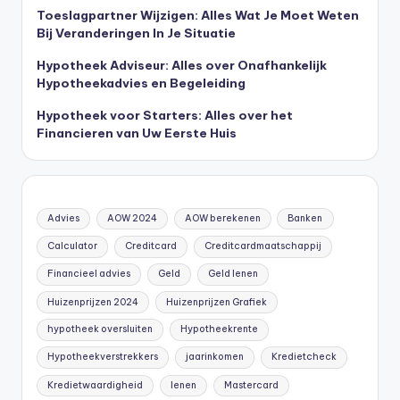
Toeslagpartner Wijzigen: Alles Wat Je Moet Weten
Bij Veranderingen In Je Situatie
Hypotheek Adviseur: Alles over Onafhankelijk
Hypotheekadvies en Begeleiding
Hypotheek voor Starters: Alles over het
Financieren van Uw Eerste Huis
Advies
AOW 2024
AOW berekenen
Banken
Calculator
Creditcard
Creditcardmaatschappij
Financieel advies
Geld
Geld lenen
Huizenprijzen 2024
Huizenprijzen Grafiek
hypotheek oversluiten
Hypotheekrente
Hypotheekverstrekkers
jaarinkomen
Kredietcheck
Kredietwaardigheid
lenen
Mastercard