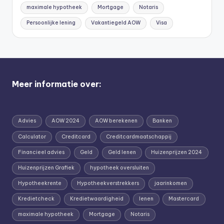
maximale hypotheek
Mortgage
Notaris
Persoonlijke lening
Vakantiegeld AOW
Visa
Meer informatie over:
Advies
AOW 2024
AOW berekenen
Banken
Calculator
Creditcard
Creditcardmaatschappij
Financieel advies
Geld
Geld lenen
Huizenprijzen 2024
Huizenprijzen Grafiek
hypotheek oversluiten
Hypotheekrente
Hypotheekverstrekkers
jaarinkomen
Kredietcheck
Kredietwaardigheid
lenen
Mastercard
maximale hypotheek
Mortgage
Notaris