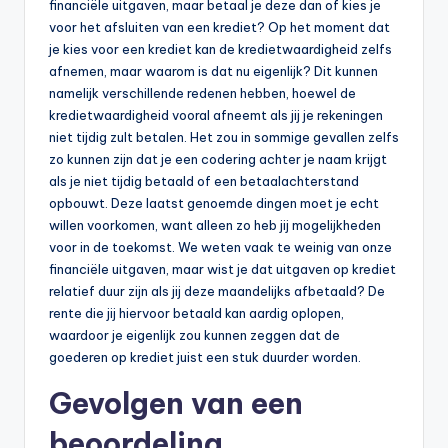
financiële uitgaven, maar betaal je deze dan of kies je
b
voor het afsluiten van een krediet? Op het moment dat
je kies voor een krediet kan de kredietwaardigheid zelfs
e
afnemen, maar waarom is dat nu eigenlijk? Dit kunnen
r
namelijk verschillende redenen hebben, hoewel de
kredietwaardigheid vooral afneemt als jij je rekeningen
e
niet tijdig zult betalen. Het zou in sommige gevallen zelfs
k
zo kunnen zijn dat je een codering achter je naam krijgt
als je niet tijdig betaald of een betaalachterstand
e
opbouwt. Deze laatst genoemde dingen moet je echt
n
willen voorkomen, want alleen zo heb jij mogelijkheden
voor in de toekomst. We weten vaak te weinig van onze
e
financiële uitgaven, maar wist je dat uitgaven op krediet
n
relatief duur zijn als jij deze maandelijks afbetaald? De
rente die jij hiervoor betaald kan aardig oplopen,
-
waardoor je eigenlijk zou kunnen zeggen dat de
o
goederen op krediet juist een stuk duurder worden.
n
Gevolgen van een
li
beoordeling