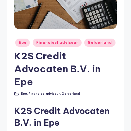
e
e
k
B
e
Geplaatst
Epe
Financieel adviseur
Gelderland
r
in
K2S Credit
e
Advocaten B.V. in
k
e
Epe
n
Epe
,
Financieel adviseur
,
Gelderland
e
Geplaatst
in
n
K2S Credit Advocaten
O
B.V. in Epe
n