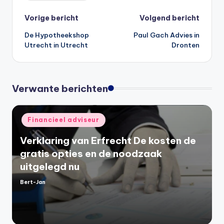
Bericht
Vorige bericht
Volgend bericht
De Hypotheekshop
Paul Gach Advies in
navigatie
Utrecht in Utrecht
Dronten
Verwante berichten
Geplaatst
Financieel adviseur
in
Verklaring van Erfrecht De kosten de
gratis opties en de noodzaak
uitgelegd nu
Bert-Jan
Geplaatst
door