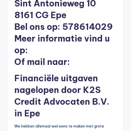
Sint Antonieweg 10
li
n
8161 CG Epe
e
Bel ons op: 578614029
|
Meer informatie vind u
h
op:
y
Of mail naar:
p
o
Financiële uitgaven
t
nagelopen door K2S
h
Credit Advocaten B.V.
e
e
in Epe
k
We hebben allemaal wel eens te maken met grote
-