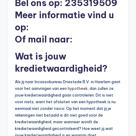
Bel ons op: 235319509
b
Meer informatie vind u
e
op:
r
Of mail naar:
e
k
Wat is jouw
e
kredietwaardigheid?
n
e
Als jij naar Incassobureau Driestede B.V. in Haarlem gaat
n
voor het aanvragen van een
hypotheek
, dan zullen ze
jouw kredietwaardigheid gaan controleren. Dit is niet
-
voor niets, want het afsluiten van een hypotheek is nu
o
eenmaal niet zonder risico. Op het moment dat jij je
rekeningen niet betaald is dit niet goed voor de
n
kredietwaardigheid, maar wanneer wordt de
li
kredietwaardigheid gecontroleerd? Hoe weet jij wat
jouw kredietwaardigheid is en waarom doet