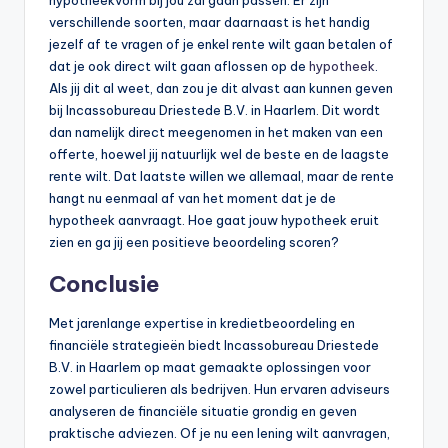
hypotheekvorm bij jou zal gaan passen. Er zijn
verschillende soorten, maar daarnaast is het handig
jezelf af te vragen of je enkel rente wilt gaan betalen of
dat je ook direct wilt gaan aflossen op de
hypotheek
.
Als jij dit al weet, dan zou je dit alvast aan kunnen geven
bij Incassobureau Driestede B.V. in Haarlem. Dit wordt
dan namelijk direct meegenomen in het maken van een
offerte, hoewel jij natuurlijk wel de beste en de laagste
rente wilt. Dat laatste willen we allemaal, maar de rente
hangt nu eenmaal af van het moment dat je de
hypotheek aanvraagt. Hoe gaat jouw hypotheek eruit
zien en ga jij een positieve beoordeling scoren?
Conclusie
Met jarenlange expertise in kredietbeoordeling en
financiële strategieën biedt Incassobureau Driestede
B.V. in Haarlem op maat gemaakte oplossingen voor
zowel particulieren als bedrijven. Hun ervaren adviseurs
analyseren de financiële situatie grondig en geven
praktische adviezen. Of je nu een lening wilt aanvragen,