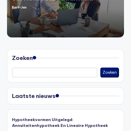
Bert-Jan
Geplaatst
door
Zoeken
Zoeken
Laatste nieuws
Hypotheekvormen Uitgelegd:
Annuïteitenhypotheek En Lineaire Hypotheek