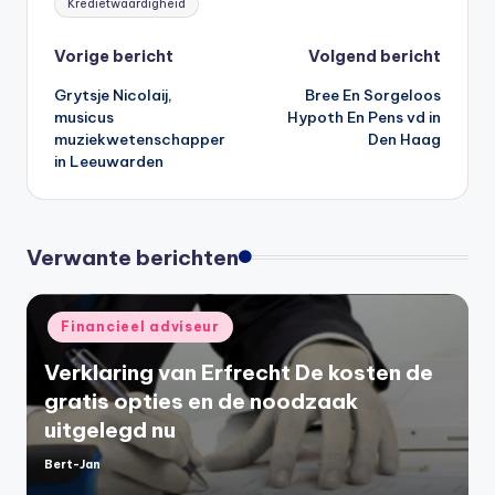
Kredietwaardigheid
Bericht
Vorige bericht
Volgend bericht
Grytsje Nicolaij,
Bree En Sorgeloos
navigatie
musicus
Hypoth En Pens vd in
muziekwetenschapper
Den Haag
in Leeuwarden
Verwante berichten
Geplaatst
Financieel adviseur
in
Verklaring van Erfrecht De kosten de
gratis opties en de noodzaak
uitgelegd nu
Bert-Jan
Geplaatst
door