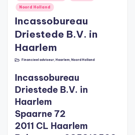
in
li
Noord Holland
n
Incassobureau
e
Driestede B.V. in
|
h
Haarlem
y
Financieel adviseur
,
Haarlem
,
Noord Holland
Geplaatst
p
in
o
Incassobureau
t
Driestede B.V. in
h
Haarlem
e
Spaarne 72
e
k
2011 CL Haarlem
-