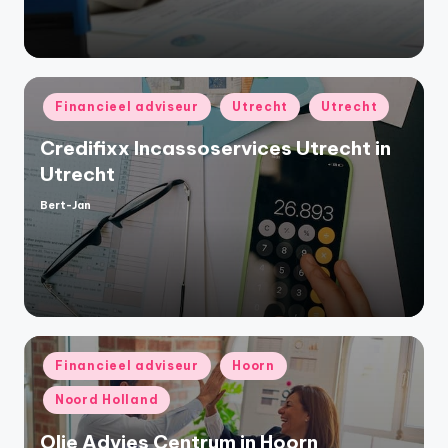
Geplaatst
Financieel adviseur
Utrecht
Utrecht
in
Credifixx Incassoservices Utrecht in
Utrecht
Bert-Jan
Geplaatst
door
Geplaatst
Financieel adviseur
Hoorn
in
Noord Holland
Olie Advies Centrum in Hoorn