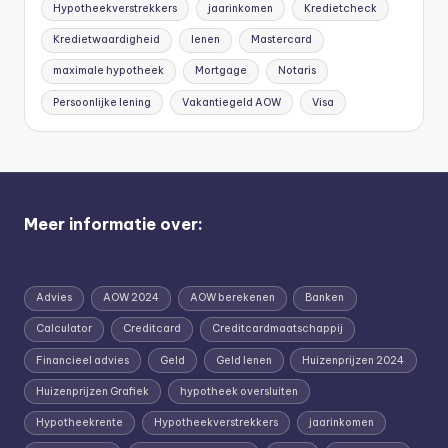
Hypotheekverstrekkers
jaarinkomen
Kredietcheck
Kredietwaardigheid
lenen
Mastercard
maximale hypotheek
Mortgage
Notaris
Persoonlijke lening
Vakantiegeld AOW
Visa
Meer informatie over:
Advies
AOW 2024
AOW berekenen
Banken
Calculator
Creditcard
Creditcardmaatschappij
Financieel advies
Geld
Geld lenen
Huizenprijzen 2024
Huizenprijzen Grafiek
hypotheek oversluiten
Hypotheekrente
Hypotheekverstrekkers
jaarinkomen