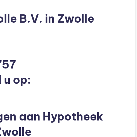
le B.V. in Zwolle
757
 u op:
ragen aan Hypotheek
Zwolle