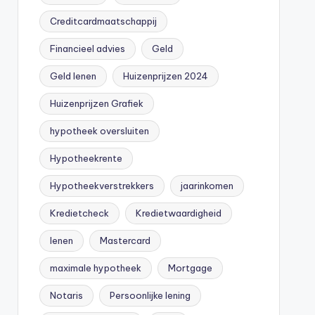
Creditcardmaatschappij
Financieel advies
Geld
Geld lenen
Huizenprijzen 2024
Huizenprijzen Grafiek
hypotheek oversluiten
Hypotheekrente
Hypotheekverstrekkers
jaarinkomen
Kredietcheck
Kredietwaardigheid
lenen
Mastercard
maximale hypotheek
Mortgage
Notaris
Persoonlijke lening