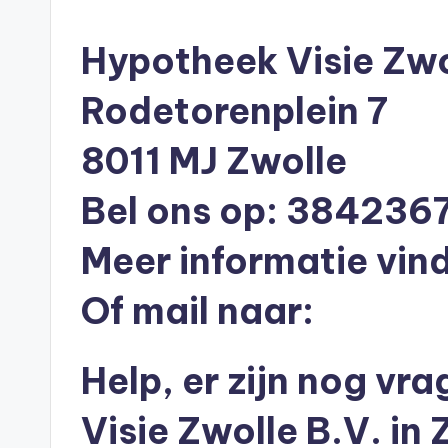
n
in
e
Hypotheek Visie Zwol
n
Rodetorenplein 7
O
8011 MJ Zwolle
n
Bel ons op: 384236
li
n
Meer informatie vind
e
Of mail naar:
|
Help, er zijn nog v
h
y
Visie Zwolle B.V. in 