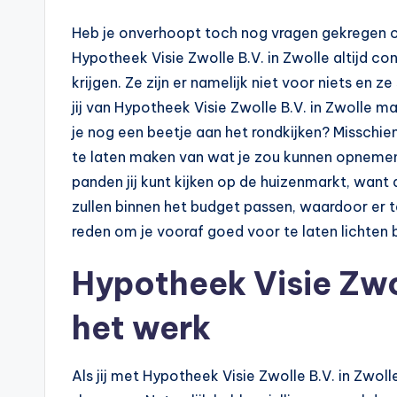
p
Heb je onverhoopt toch nog vragen gekregen of zi
o
Hypotheek Visie Zwolle B.V. in Zwolle altijd c
t
krijgen. Ze zijn er namelijk niet voor niets en ze
jij van Hypotheek Visie Zwolle B.V. in Zwolle m
h
je nog een beetje aan het rondkijken? Misschie
e
te laten maken van wat je zou kunnen opnemen.
panden jij kunt kijken op de huizenmarkt, want d
e
zullen binnen het budget passen, waardoor er te
k
reden om je vooraf goed voor te laten lichten b
-
Hypotheek Visie Zwo
b
het werk
e
Als jij met Hypotheek Visie Zwolle B.V. in Zwoll
r