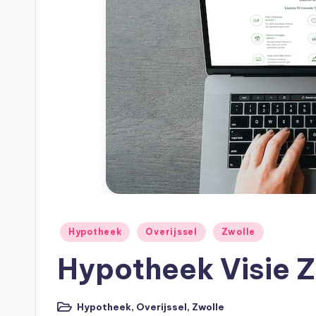
h
e
e
k
B
e
r
e
Geplaatst
Hypotheek
Overijssel
Zwolle
in
k
Hypotheek Visie Z
e
Hypotheek
,
Overijssel
,
Zwolle
Geplaatst