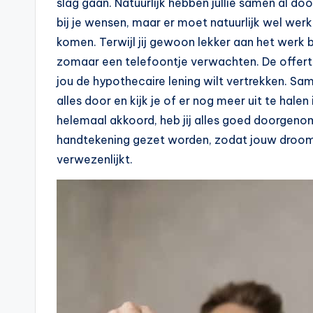
slag gaan. Natuurlijk hebben jullie samen al 
e
bij je wensen, maar er moet natuurlijk wel we
komen. Terwijl jij gewoon lekker aan het werk ben
k
zomaar een telefoontje verwachten. De offerte
e
jou de hypothecaire lening wilt vertrekken. Sam
alles door en kijk je of er nog meer uit te halen 
n
helemaal akkoord, heb jij alles goed doorgeno
e
handtekening gezet worden, zodat jouw droom
verwezenlijkt.
n
-
o
n
li