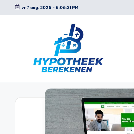
vr 7 aug. 2026
-
5:06:32 PM
Ga
naar
de
inhoud
H
y
p
o
t