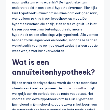
maar welke zijn er nu eigenlijk? De hypotheken zijn
b
onderverdeeld in een aantal hypotheekvormen. Hier kijkt
Huis Hypotheek Emmeloord in Emmeloord ook goed naar,
e
want alleen zo krijg jij een hypotheek op maat. De
r
hypotheekvormen die er zijn, zien er als volgt uit. Je kunt
kiezen voor een annuïteitenhypotheek, lineaire
e
hypotheek en een aflossingsvrije hypotheek. Alle vormen
k
hebben zo hun eigen voor en nadelen, maar deze hebben
we natuurlijk voor je op rijtje gezet zodat jij al een beetje
e
weet wat je zoal kunt verwachten.
n
Wat is een
e
annuïteitenhypotheek?
n
-
Bij een annuïteitenhypotheek wordt de netto maandlast
o
steeds een klein beetje meer. De
bruto maandlast
blijft
wel gelijk aan de periode dat de rente vast staat. Het
n
voordeel van deze hypotheekvorm bij Huis Hypotheek
li
Emmeloord in Emmeloord is, dat je zeker in het begin van
de hypotheek een lagere maandlast hebt mede dankzij