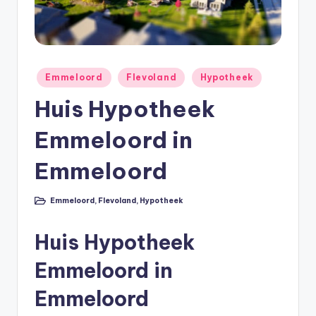
e
e
k
B
Geplaatst
Emmeloord
Flevoland
Hypotheek
in
e
Huis Hypotheek
r
Emmeloord in
e
k
Emmeloord
e
Emmeloord
,
Flevoland
,
Hypotheek
Geplaatst
n
in
e
Huis Hypotheek
n
Emmeloord in
O
Emmeloord
n