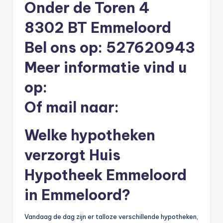
Onder de Toren 4
li
n
8302 BT Emmeloord
e
Bel ons op: 527620943
|
Meer informatie vind u
h
op:
y
Of mail naar:
p
o
Welke hypotheken
t
verzorgt Huis
h
e
Hypotheek Emmeloord
e
in Emmeloord?
k
Vandaag de dag zijn er talloze verschillende hypotheken,
-