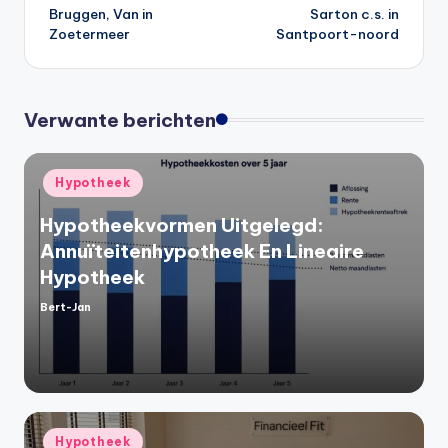
Bruggen, Van in
Sarton c.s. in
navigatie
Zoetermeer
Santpoort-noord
Verwante berichten
Geplaatst
Hypotheek
in
Hypotheekvormen Uitgelegd:
Annuïteitenhypotheek En Lineaire
Hypotheek
Bert-Jan
Geplaatst
door
Geplaatst
Hypotheek