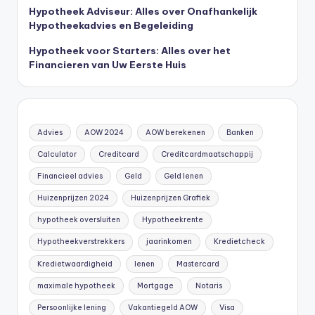
Hypotheek Adviseur: Alles over Onafhankelijk
Hypotheekadvies en Begeleiding
Hypotheek voor Starters: Alles over het
Financieren van Uw Eerste Huis
Advies
AOW 2024
AOW berekenen
Banken
Calculator
Creditcard
Creditcardmaatschappij
Financieel advies
Geld
Geld lenen
Huizenprijzen 2024
Huizenprijzen Grafiek
hypotheek oversluiten
Hypotheekrente
Hypotheekverstrekkers
jaarinkomen
Kredietcheck
Kredietwaardigheid
lenen
Mastercard
maximale hypotheek
Mortgage
Notaris
Persoonlijke lening
Vakantiegeld AOW
Visa