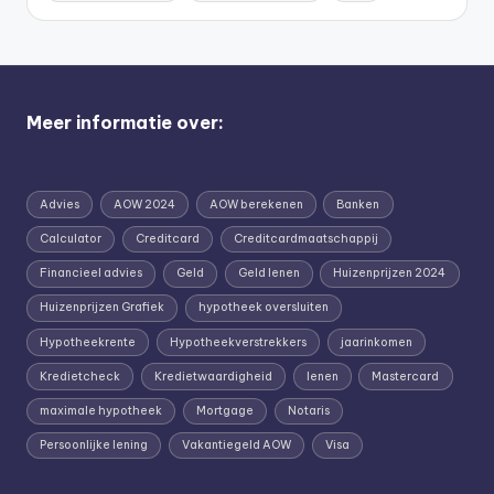
Meer informatie over:
Advies
AOW 2024
AOW berekenen
Banken
Calculator
Creditcard
Creditcardmaatschappij
Financieel advies
Geld
Geld lenen
Huizenprijzen 2024
Huizenprijzen Grafiek
hypotheek oversluiten
Hypotheekrente
Hypotheekverstrekkers
jaarinkomen
Kredietcheck
Kredietwaardigheid
lenen
Mastercard
maximale hypotheek
Mortgage
Notaris
Persoonlijke lening
Vakantiegeld AOW
Visa