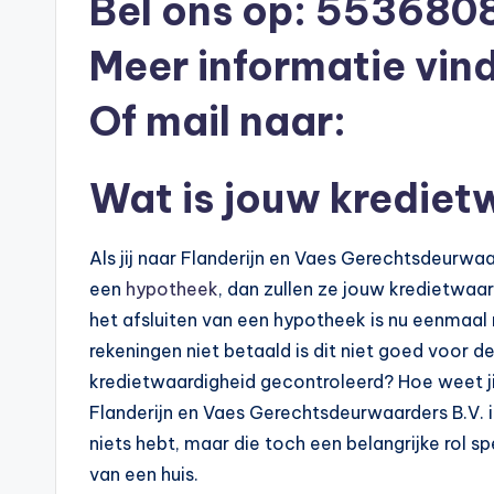
Bel ons op: 553680
e
Meer informatie vind
k
Of mail naar:
e
n
Wat is jouw krediet
e
n
Als jij naar Flanderijn en Vaes Gerechtsdeurwa
een
hypotheek
, dan zullen ze jouw kredietwaar
-
het afsluiten van een hypotheek is nu eenmaal n
o
rekeningen niet betaald is dit niet goed voor
kredietwaardigheid gecontroleerd? Hoe weet j
n
Flanderijn en Vaes Gerechtsdeurwaarders B.V. in
li
niets hebt, maar die toch een belangrijke rol 
van een huis.