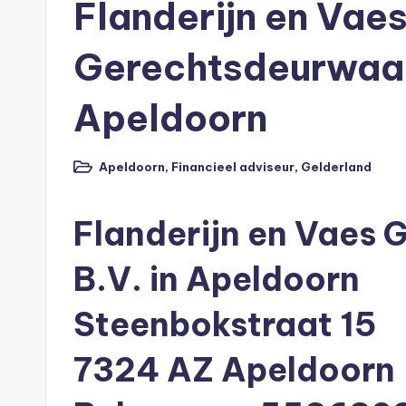
Flanderijn en Vae
p
o
Gerechtsdeurwaar
t
Apeldoorn
h
e
Apeldoorn
,
Financieel adviseur
,
Gelderland
Geplaatst
in
e
Flanderijn en Vaes
k
B.V. in Apeldoorn
-
b
Steenbokstraat 15
e
7324 AZ Apeldoorn
r