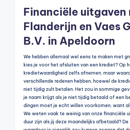
n
Financiële uitgaven
e
.
Flanderijn en Vaes
n
B.V. in Apeldoorn
l
We hebben allemaal wel eens te maken met grot
kies je voor het afsluiten van een krediet? Op 
kredietwaardigheid zelfs afnemen, maar waarom 
verschillende redenen hebben, hoewel de kredie
niet tijdig zult betalen. Het zou in sommige gev
je naam krijgt als je niet tijdig betaald of e
dingen moet je echt willen voorkomen, want al
We weten vaak te weinig van onze financiële ui
duur zijn als jij deze maandelijks afbetaald? De
waardoor je eigenlijk zou kunnen zeggen dat de