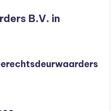
s
ders B.V. in
 Gerechtsdeurwaarders