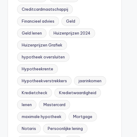
Creditcardmaatschappij
Financieel advies
Geld
Geld lenen
Huizenprijzen 2024
Huizenprijzen Grafiek
hypotheek oversluiten
Hypotheekrente
Hypotheekverstrekkers
jaarinkomen
Kredietcheck
Kredietwaardigheid
lenen
Mastercard
maximale hypotheek
Mortgage
Notaris
Persoonlijke lening