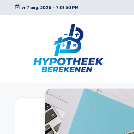
vr 7 aug. 2026
-
7:01:51 PM
Ga
naar
de
inhoud
H
y
p
o
t