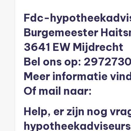
n
in
e
Fdc-hypotheekadvis
n
Burgemeester Haits
O
3641 EW Mijdrecht
n
Bel ons op: 297273
li
n
Meer informatie vind
e
Of mail naar:
|
Help, er zijn nog vr
h
y
hypotheekadviseurs 