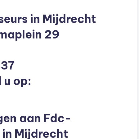
eurs in Mijdrecht
maplein 29
037
 u op:
agen aan Fdc-
in Mijdrecht