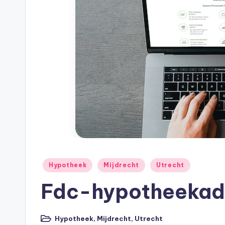
h
e
e
k
B
e
r
e
Geplaatst
Hypotheek
Mijdrecht
Utrecht
in
k
Fdc-hypotheekadvi
e
Hypotheek
,
Mijdrecht
,
Utrecht
Geplaatst