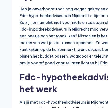
p
Heb je onverhoopt toch nog vragen gekregen of zi
o
Fdc-hypotheekadviseurs in Mijdrecht altijd con
t
Ze zijn er namelijk niet voor niets en ze staan al
Fdc-hypotheekadviseurs in Mijdrecht mag verwac
h
een beetje aan het rondkijken? Misschien is he
e
maken van wat je zou kunnen opnemen. Zo weet 
kunt kijken op de huizenmarkt, want deze is best
e
binnen het budget passen, waardoor er teleurst
k
om je vooraf goed voor te laten lichten bij Fd
-
Fdc-hypotheekadvis
b
het werk
e
Als jij met Fdc-hypotheekadviseurs in Mijdrecht
r