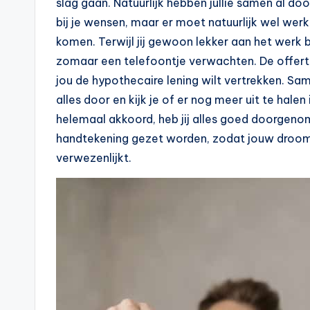
slag gaan. Natuurlijk hebben jullie samen al 
e
bij je wensen, maar er moet natuurlijk wel we
komen. Terwijl jij gewoon lekker aan het werk ben
k
zomaar een telefoontje verwachten. De offerte
e
jou de hypothecaire lening wilt vertrekken. Sa
alles door en kijk je of er nog meer uit te halen 
n
helemaal akkoord, heb jij alles goed doorgeno
e
handtekening gezet worden, zodat jouw droom
verwezenlijkt.
n
-
o
n
li