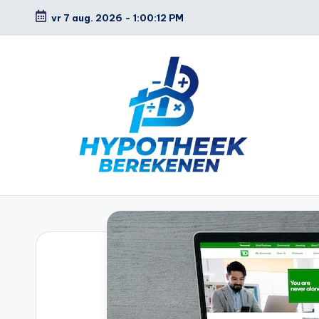
vr 7 aug. 2026
-
1:00:13 PM
Ga
naar
de
inhoud
H
y
p
o
t