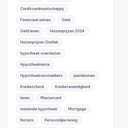
Creditcardmaatschappij
Financieel advies
Geld
Geld lenen
Huizenprijzen 2024
Huizenprijzen Grafiek
hypotheek oversluiten
Hypotheekrente
Hypotheekverstrekkers
jaarinkomen
Kredietcheck
Kredietwaardigheid
lenen
Mastercard
maximale hypotheek
Mortgage
Notaris
Persoonlijke lening