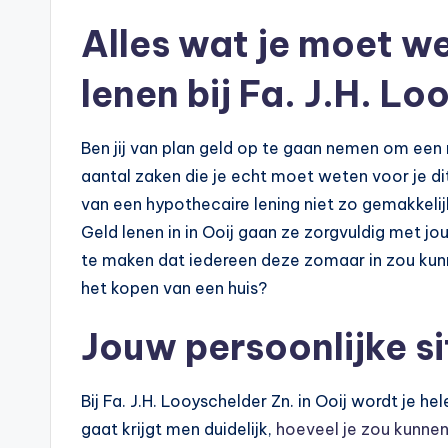
e
Alles wat je moet we
k
lenen bij Fa. J.H. Lo
e
n
Ben jij van plan geld op te gaan nemen om een 
aantal zaken die je echt moet weten voor je di
e
van een hypothecaire lening niet zo gemakkelij
n
Geld lenen in in Ooij gaan ze zorgvuldig met j
te maken dat iedereen deze zomaar in zou kunne
-
het kopen van een huis?
o
Jouw persoonlijke si
n
li
Bij Fa. J.H. Looyschelder Zn. in Ooij wordt je h
gaat krijgt men duidelijk,
hoeveel je zou kunnen