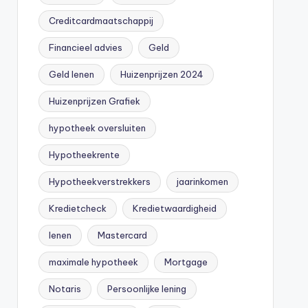
Creditcardmaatschappij
Financieel advies
Geld
Geld lenen
Huizenprijzen 2024
Huizenprijzen Grafiek
hypotheek oversluiten
Hypotheekrente
Hypotheekverstrekkers
jaarinkomen
Kredietcheck
Kredietwaardigheid
lenen
Mastercard
maximale hypotheek
Mortgage
Notaris
Persoonlijke lening