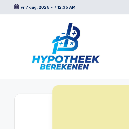
vr 7 aug. 2026
-
7:12:37 AM
Ga
naar
de
inhoud
H
y
p
o
t