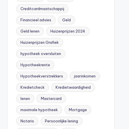
Creditcardmaatschappij
Financieel advies
Geld
Geld lenen
Huizenprijzen 2024
Huizenprijzen Grafiek
hypotheek oversluiten
Hypotheekrente
Hypotheekverstrekkers
jaarinkomen
Kredietcheck
Kredietwaardigheid
lenen
Mastercard
maximale hypotheek
Mortgage
Notaris
Persoonlijke lening