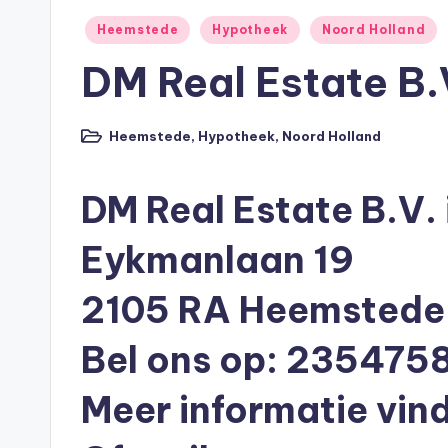
p
Geplaatst
Heemstede
Hypotheek
Noord Holland
o
in
DM Real Estate B.
t
h
Heemstede
,
Hypotheek
,
Noord Holland
Geplaatst
in
e
DM Real Estate B.V.
e
Eykmanlaan 19
k
2105 RA Heemstede
-
b
Bel ons op: 235475
e
Meer informatie vind
r