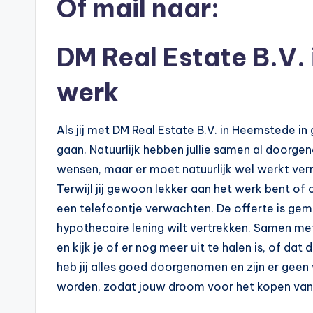
Of mail naar:
e
k
DM Real Estate B.V.
e
werk
n
Als jij met DM Real Estate B.V. in Heemstede in
e
gaan. Natuurlijk hebben jullie samen al doorge
n
wensen, maar er moet natuurlijk wel werkt ve
Terwijl jij gewoon lekker aan het werk bent of op
-
een telefoontje verwachten. De offerte is gem
o
hypothecaire lening wilt vertrekken. Samen met
en kijk je of er nog meer uit te halen is, of dat
n
heb jij alles goed doorgenomen en zijn er gee
li
worden, zodat jouw droom voor het kopen van 