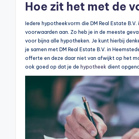
n
Hoe zit het met de 
e
Iedere hypotheekvorm die DM Real Estate B.V. i
.
voorwaarden aan. Zo heb je in de meeste geva
n
voor bijna alle hypotheken. Je kunt hierbij de
je samen met DM Real Estate B.V. in Heemstede 
l
offerte en deze daar niet van afwijkt op het m
ook goed op dat je de
hypotheek
dient opgeno