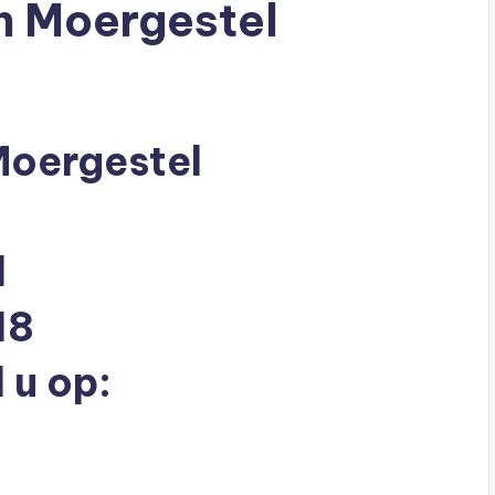
in Moergestel
Moergestel
l
18
 u op: