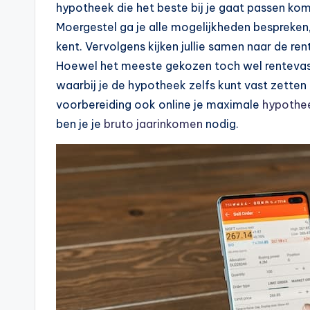
n
hypotheek die het beste bij je gaat passen ko
e
Moergestel ga je alle mogelijkheden bespreken, 
kent. Vervolgens kijken jullie samen naar de re
.
Hoewel het meeste gekozen toch wel rentevast i
n
waarbij je de hypotheek zelfs kunt vast zetten 
voorbereiding ook online je maximale
hypothe
l
ben je je
bruto jaarinkomen
nodig.