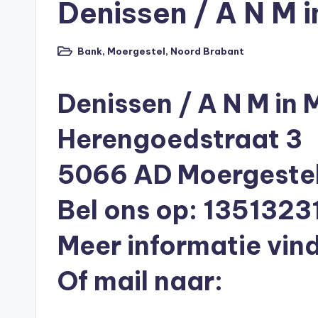
Denissen / A N M 
p
o
Bank
,
Moergestel
,
Noord Brabant
Geplaatst
t
in
h
Denissen / A N M in 
e
Herengoedstraat 3
e
5066 AD Moergeste
k
Bel ons op: 1351323
-
Meer informatie vind
b
Of mail naar:
e
r