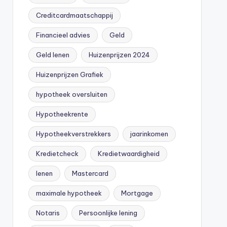
Creditcardmaatschappij
Financieel advies
Geld
Geld lenen
Huizenprijzen 2024
Huizenprijzen Grafiek
hypotheek oversluiten
Hypotheekrente
Hypotheekverstrekkers
jaarinkomen
Kredietcheck
Kredietwaardigheid
lenen
Mastercard
maximale hypotheek
Mortgage
Notaris
Persoonlijke lening