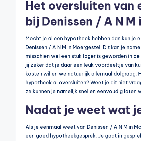
Het oversluiten van
e
bij Denissen / A N M
k
e
Mocht je al een hypotheek hebben dan kun je er
n
Denissen / A N M in Moergestel. Dit kan je name
misschien wel een stuk lager is geworden in de a
e
jij zeker dat je daar een leuk voordeeltje van
n
kosten willen we natuurlijk allemaal dolgraag. Ho
hypotheek al oversluiten? Weet je dit niet vraa
-
ze kunnen je namelijk snel en eenvoudig laten we
o
Nadat je weet wat je
n
li
Als je eenmaal weet van Denissen / A N M in Mo
een goed hypotheekgesprek. Je gaat in gesprek