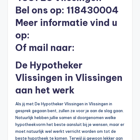
b
Bel ons op: 118430004
e
Meer informatie vind u
r
op:
e
Of mail naar:
k
e
De Hypotheker
n
Vlissingen in Vlissingen
e
aan het werk
n
-
Als jij met De Hypotheker Vlissingen in Vlissingen in
o
gesprek gegaan bent, zullen ze voor je aan de slag gaan.
Natuurlijk hebben jullie samen al doorgenomen welke
n
hypotheekvorm het beste aansluit bij je wensen, maar er
li
moet natuurlijk wel werkt verricht worden om tot de
beste hypotheek te komen. Terwijl jij gewoon lekker aan