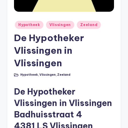
li
n
e
Geplaatst
Hypotheek
Vlissingen
Zeeland
in
|
De Hypotheker
h
Vlissingen in
y
p
Vlissingen
o
Hypotheek
,
Vlissingen
,
Zeeland
Geplaatst
t
in
h
De Hypotheker
e
Vlissingen in Vlissingen
e
Badhuisstraat 4
k
4381 LS Vlissingen
-