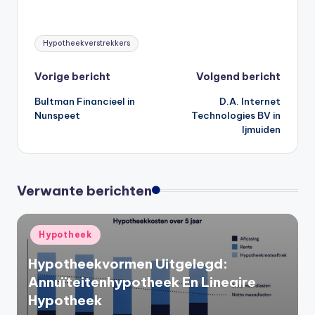
Tags:
Hypotheekverstrekkers
Bericht
Vorige bericht
Volgend bericht
Bultman Financieel in
D.A. Internet
navigatie
Nunspeet
Technologies BV in
Ijmuiden
Verwante berichten
Geplaatst
Hypotheek
in
Hypotheekvormen Uitgelegd:
Annuïteitenhypotheek En Lineaire
Hypotheek