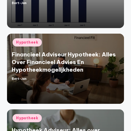
Bert-Jan
Geplaatst
door
Geplaatst
Hypotheek
in
Financieel Adviseur Hypotheek: Alles
Over Financieel Advies En
Hypotheekmogelijkheden
Bert-Jan
Geplaatst
door
Geplaatst
Hypotheek
in
Hypotheek Adviseur: Alles over