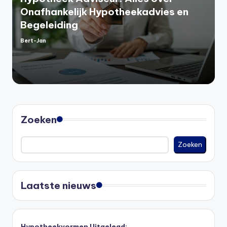
Onafhankelijk Hypotheekadvies en
Begeleiding
Bert-Jan
Geplaatst
door
Zoeken
Zoeken
Laatste nieuws
Hypotheekvormen Uitgelegd: