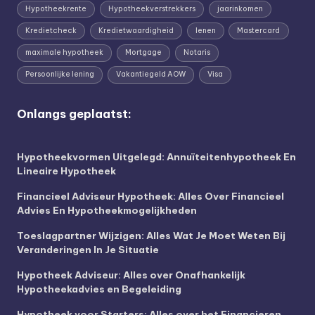
Hypotheekrente
Hypotheekverstrekkers
jaarinkomen
Kredietcheck
Kredietwaardigheid
lenen
Mastercard
maximale hypotheek
Mortgage
Notaris
Persoonlijke lening
Vakantiegeld AOW
Visa
Onlangs geplaatst:
Hypotheekvormen Uitgelegd: Annuïteitenhypotheek En
Lineaire Hypotheek
Financieel Adviseur Hypotheek: Alles Over Financieel
Advies En Hypotheekmogelijkheden
Toeslagpartner Wijzigen: Alles Wat Je Moet Weten Bij
Veranderingen In Je Situatie
Hypotheek Adviseur: Alles over Onafhankelijk
Hypotheekadvies en Begeleiding
Hypotheek voor Starters: Alles over het Financieren