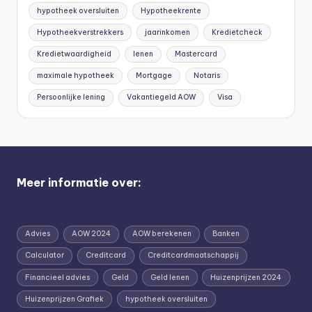
hypotheek oversluiten
Hypotheekrente
Hypotheekverstrekkers
jaarinkomen
Kredietcheck
Kredietwaardigheid
lenen
Mastercard
maximale hypotheek
Mortgage
Notaris
Persoonlijke lening
Vakantiegeld AOW
Visa
Meer informatie over:
Advies
AOW 2024
AOW berekenen
Banken
Calculator
Creditcard
Creditcardmaatschappij
Financieel advies
Geld
Geld lenen
Huizenprijzen 2024
Huizenprijzen Grafiek
hypotheek oversluiten