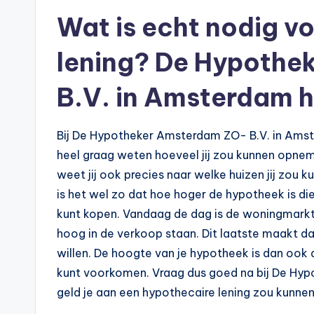
p
Wat is echt nodig v
o
lening? De Hypothe
t
B.V. in Amsterdam h
h
e
Bij De Hypotheker Amsterdam ZO- B.V. in Amster
e
heel graag weten hoeveel jij zou kunnen opneme
weet jij ook precies naar welke huizen jij zou ku
k
is het wel zo dat hoe hoger de hypotheek is die 
-
kunt kopen. Vandaag de dag is de woningmarkt 
hoog in de verkoop staan. Dit laatste maakt dat
b
willen. De hoogte van je hypotheek is dan ook 
e
kunt voorkomen. Vraag dus goed na bij De Hy
geld je aan een hypothecaire lening zou kunn
r