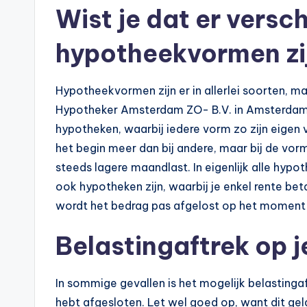
Wist je dat er versc
e
k
hypotheekvormen zi
e
Hypotheekvormen zijn er in allerlei soorten, ma
n
Hypotheker Amsterdam ZO- B.V. in Amsterdam z
hypotheken, waarbij iedere vorm zo zijn eigen
e
het begin meer dan bij andere, maar bij de vorm
n
steeds lagere maandlast. In eigenlijk alle hyp
ook hypotheken zijn, waarbij je enkel rente beta
-
wordt het bedrag pas afgelost op het moment da
o
Belastingaftrek op 
n
li
In sommige gevallen is het mogelijk belastingaf
hebt afgesloten. Let wel goed op, want dit gel