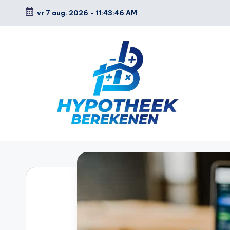
vr 7 aug. 2026
-
11:43:47 AM
Ga
naar
de
inhoud
H
y
p
o
t