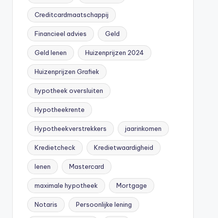
Creditcardmaatschappij
Financieel advies
Geld
Geld lenen
Huizenprijzen 2024
Huizenprijzen Grafiek
hypotheek oversluiten
Hypotheekrente
Hypotheekverstrekkers
jaarinkomen
Kredietcheck
Kredietwaardigheid
lenen
Mastercard
maximale hypotheek
Mortgage
Notaris
Persoonlijke lening