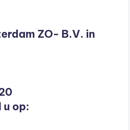
erdam ZO- B.V. in
520
 u op: