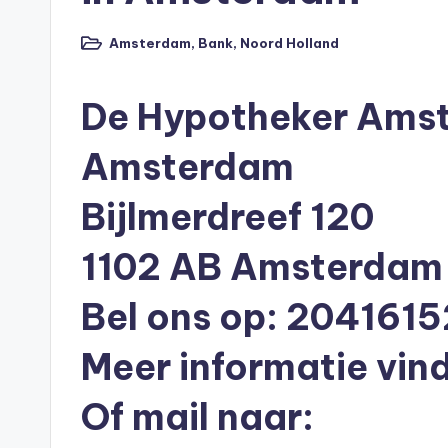
n
e
Amsterdam
,
Bank
,
Noord Holland
Geplaatst
in
n
De Hypotheker Amst
O
Amsterdam
n
li
Bijlmerdreef 120
n
1102 AB Amsterdam
e
Bel ons op: 204161
|
Meer informatie vind
h
Of mail naar:
y