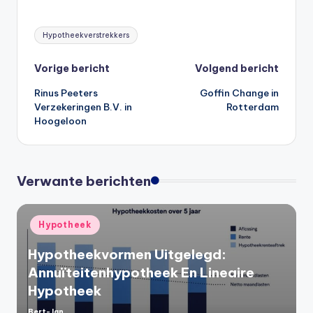
Tags:
Hypotheekverstrekkers
Bericht
Vorige bericht
Volgend bericht
Rinus Peeters
Goffin Change in
navigatie
Verzekeringen B.V. in
Rotterdam
Hoogeloon
Verwante berichten
Geplaatst
Hypotheek
in
Hypotheekvormen Uitgelegd:
Annuïteitenhypotheek En Lineaire
Hypotheek
Bert-Jan