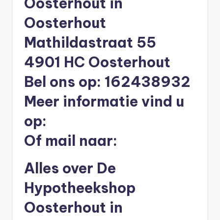
Oosterhout in
li
Oosterhout
n
e
Mathildastraat 55
|
4901 HC Oosterhout
h
Bel ons op: 162438932
y
Meer informatie vind u
p
op:
o
t
Of mail naar:
h
Alles over De
e
e
Hypotheekshop
k
Oosterhout in
-