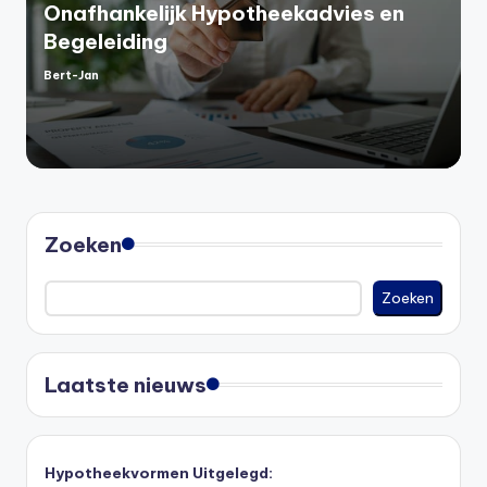
Onafhankelijk Hypotheekadvies en
Begeleiding
Bert-Jan
Geplaatst
door
Zoeken
Zoeken
Laatste nieuws
Hypotheekvormen Uitgelegd: