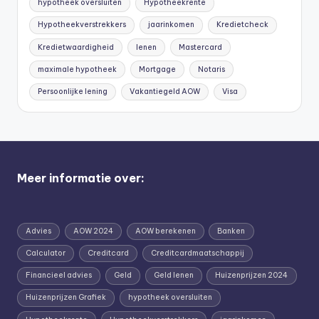
hypotheek oversluiten
Hypotheekrente
Hypotheekverstrekkers
jaarinkomen
Kredietcheck
Kredietwaardigheid
lenen
Mastercard
maximale hypotheek
Mortgage
Notaris
Persoonlijke lening
Vakantiegeld AOW
Visa
Meer informatie over:
Advies
AOW 2024
AOW berekenen
Banken
Calculator
Creditcard
Creditcardmaatschappij
Financieel advies
Geld
Geld lenen
Huizenprijzen 2024
Huizenprijzen Grafiek
hypotheek oversluiten