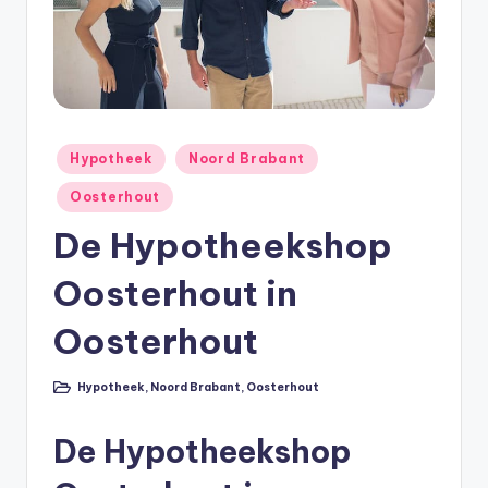
e
e
k
B
e
Geplaatst
Hypotheek
Noord Brabant
r
in
Oosterhout
e
De Hypotheekshop
k
Oosterhout in
e
n
Oosterhout
e
Hypotheek
,
Noord Brabant
,
Oosterhout
n
Geplaatst
in
O
De Hypotheekshop
n