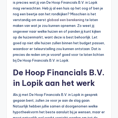
is precies wat jij van De Hoop Financials B.V. in Lopik
b
mag verwachten. Heb jij al een huis op het oog of ben je
nog een beetje aan het rondkijken? Misschien is het
e
verstandig om eerst
globaal een berekening
te laten
r
maken van wat je zou kunnen opnemen. Zo weet jij
ongeveer naar welke huizen en of panden jij kunt kijken
e
op de huizenmarkt, want deze is best behoorlijk. Let
k
goed op niet alle huizen zullen binnen het budget passen,
waardoor er teleurstelling zou kunnen ontstaan. Dat is
e
precies de reden om je vooraf goed voor te laten lichten
n
bij De Hoop Financials B.V. in Lopik.
e
De Hoop Financials B.V.
n
in Lopik aan het werk
-
o
Als jij met De Hoop Financials B.V. in Lopik in gesprek
gegaan bent, zullen ze voor je aan de slag gaan.
n
Natuurlijk hebben jullie samen al doorgenomen welke
li
hypotheekvorm het beste aansluit bij je wensen, maar er
moet natuurlijk wel werkt verricht worden om tot de