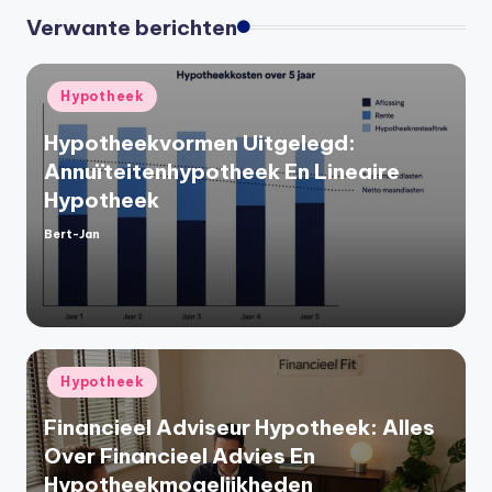
Verwante berichten
Geplaatst
Hypotheek
in
Hypotheekvormen Uitgelegd:
Annuïteitenhypotheek En Lineaire
Hypotheek
Bert-Jan
Geplaatst
door
Geplaatst
Hypotheek
in
Financieel Adviseur Hypotheek: Alles
Over Financieel Advies En
Hypotheekmogelijkheden