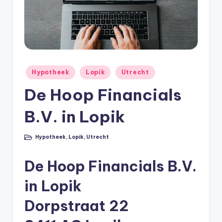
e
e
k
B
e
Geplaatst
Hypotheek
Lopik
Utrecht
r
in
De Hoop Financials
e
B.V. in Lopik
k
e
Hypotheek
,
Lopik
,
Utrecht
Geplaatst
n
in
e
De Hoop Financials B.V.
n
in Lopik
O
Dorpstraat 22
n