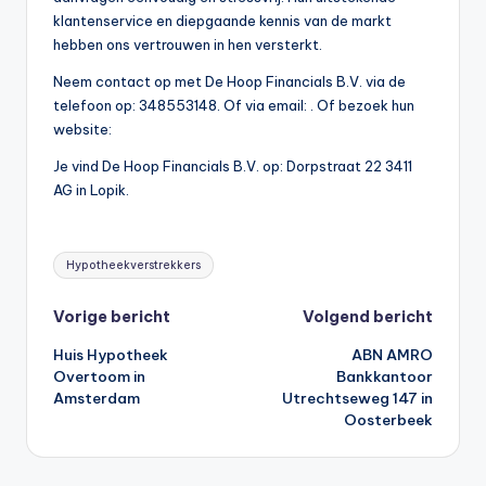
klantenservice en diepgaande kennis van de markt
hebben ons vertrouwen in hen versterkt.
Neem contact op met De Hoop Financials B.V. via de
telefoon op: 348553148. Of via email:
. Of bezoek hun
website:
Je vind De Hoop Financials B.V. op: Dorpstraat 22 3411
AG in Lopik.
Tags:
Hypotheekverstrekkers
Bericht
Vorige bericht
Volgend bericht
Huis Hypotheek
ABN AMRO
navigatie
Overtoom in
Bankkantoor
Amsterdam
Utrechtseweg 147 in
Oosterbeek