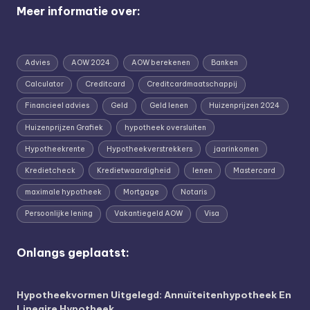
Meer informatie over:
Advies
AOW 2024
AOW berekenen
Banken
Calculator
Creditcard
Creditcardmaatschappij
Financieel advies
Geld
Geld lenen
Huizenprijzen 2024
Huizenprijzen Grafiek
hypotheek oversluiten
Hypotheekrente
Hypotheekverstrekkers
jaarinkomen
Kredietcheck
Kredietwaardigheid
lenen
Mastercard
maximale hypotheek
Mortgage
Notaris
Persoonlijke lening
Vakantiegeld AOW
Visa
Onlangs geplaatst:
Hypotheekvormen Uitgelegd: Annuïteitenhypotheek En
Lineaire Hypotheek