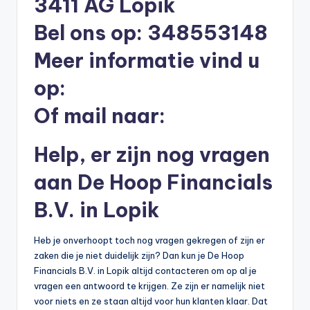
3411 AG Lopik
li
Bel ons op: 348553148
n
e
Meer informatie vind u
|
op:
h
Of mail naar:
y
p
Help, er zijn nog vragen
o
aan De Hoop Financials
t
B.V. in Lopik
h
e
Heb je onverhoopt toch nog vragen gekregen of zijn er
zaken die je niet duidelijk zijn? Dan kun je De Hoop
e
Financials B.V. in Lopik altijd contacteren om op al je
k
vragen een antwoord te krijgen. Ze zijn er namelijk niet
voor niets en ze staan altijd voor hun klanten klaar. Dat
-