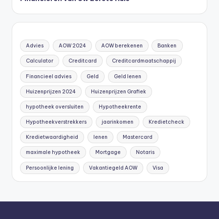
Advies
AOW 2024
AOW berekenen
Banken
Calculator
Creditcard
Creditcardmaatschappij
Financieel advies
Geld
Geld lenen
Huizenprijzen 2024
Huizenprijzen Grafiek
hypotheek oversluiten
Hypotheekrente
Hypotheekverstrekkers
jaarinkomen
Kredietcheck
Kredietwaardigheid
lenen
Mastercard
maximale hypotheek
Mortgage
Notaris
Persoonlijke lening
Vakantiegeld AOW
Visa