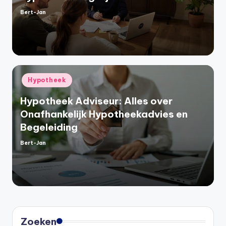
Bert-Jan
Geplaatst
door
Geplaatst
Hypotheek
in
Hypotheek Adviseur: Alles over
Onafhankelijk Hypotheekadvies en
Begeleiding
Bert-Jan
Geplaatst
door
Zoeken