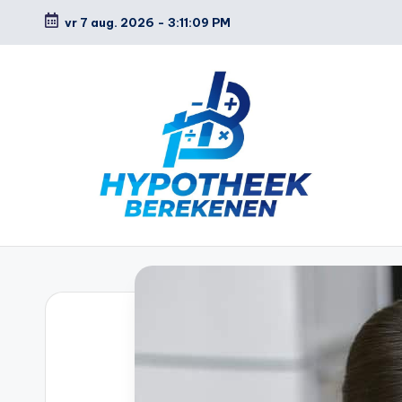
vr 7 aug. 2026
-
3:11:10 PM
Ga
naar
de
inhoud
H
y
p
o
t