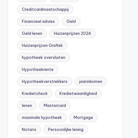
Creditcardmaatschappij
Financieel advies
Geld
Geld lenen
Huizenprijzen 2024
Huizenprijzen Grafiek
hypotheek oversluiten
Hypotheekrente
Hypotheekverstrekkers
jaarinkomen
Kredietcheck
Kredietwaardigheid
lenen
Mastercard
maximale hypotheek
Mortgage
Notaris
Persoonlijke lening