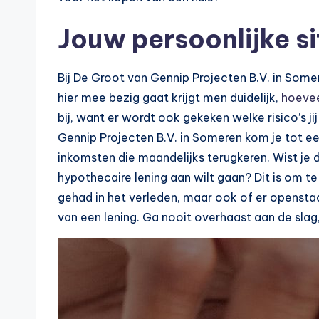
n
e
Jouw persoonlijke si
.
Bij De Groot van Gennip Projecten B.V. in Somer
n
hier mee bezig gaat krijgt men duidelijk,
hoevee
l
bij, want er wordt ook gekeken welke risico’s
Gennip Projecten B.V. in Someren kom je tot ee
inkomsten die maandelijks terugkeren. Wist je d
hypothecaire lening aan wilt gaan? Dit is om t
gehad in het verleden, maar ook of er openst
van een lening. Ga nooit overhaast aan de slag, 