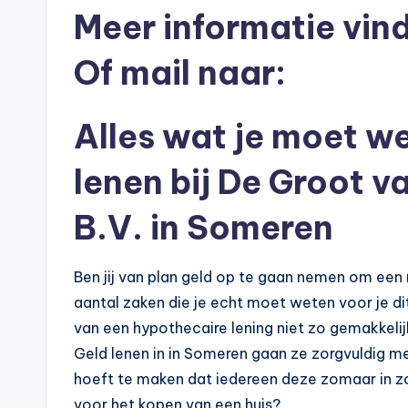
Meer informatie vind
e
k
Of mail naar:
e
Alles wat je moet we
n
lenen bij De Groot v
e
n
B.V. in Someren
-
Ben jij van plan geld op te gaan nemen om een 
o
aantal zaken die je echt moet weten voor je di
n
van een hypothecaire lening niet zo gemakkelij
Geld lenen in in Someren gaan ze zorgvuldig m
li
hoeft te maken dat iedereen deze zomaar in zou
voor het kopen van een huis?