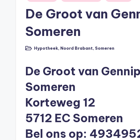
p
in
De Groot van Genn
o
Someren
t
h
Hypotheek
,
Noord Brabant
,
Someren
Geplaatst
e
in
De Groot van Gennip
e
k
Someren
-
Korteweg 12
b
5712 EC Someren
e
Bel ons op: 493495
r