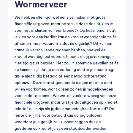
Wormerveer
b
e
We hebben allemaal wel eens te maken met grote
financiële uitgaven, maar betaal je deze dan of kies je
r
voor het afsluiten van een krediet? Op het moment dat
e
je kies voor een krediet kan de kredietwaardigheid zelfs
afnemen, maar waarom is dat nu eigenlijk? Dit kunnen
k
namelijk verschillende redenen hebben, hoewel de
e
kredietwaardigheid vooral afneemt als jij je rekeningen
niet tijdig zult betalen. Het zou in sommige gevallen zelfs
n
zo kunnen zijn dat je een codering achter je naam krijgt
e
als je niet tijdig betaald of een betaalachterstand
opbouwt. Deze laatst genoemde dingen moet je echt
n
willen voorkomen, want alleen zo heb jij mogelijkheden
-
voor in de toekomst. We weten vaak te weinig van onze
financiële uitgaven, maar wist je dat uitgaven op krediet
o
relatief duur zijn als jij deze maandelijks afbetaald? De
n
rente die jij hiervoor betaald kan aardig oplopen,
waardoor je eigenlijk zou kunnen zeggen dat de
li
goederen op krediet juist een stuk duurder worden.