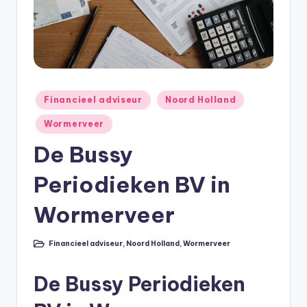
e
e
k
B
e
Geplaatst
Financieel adviseur
Noord Holland
r
in
Wormerveer
e
De Bussy
k
Periodieken BV in
e
n
Wormerveer
e
Financieel adviseur
,
Noord Holland
,
Wormerveer
n
Geplaatst
in
O
De Bussy Periodieken
n