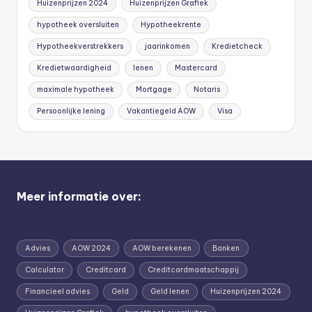
Huizenprijzen 2024
Huizenprijzen Grafiek
hypotheek oversluiten
Hypotheekrente
Hypotheekverstrekkers
jaarinkomen
Kredietcheck
Kredietwaardigheid
lenen
Mastercard
maximale hypotheek
Mortgage
Notaris
Persoonlijke lening
Vakantiegeld AOW
Visa
Meer informatie over:
Advies
AOW 2024
AOW berekenen
Banken
Calculator
Creditcard
Creditcardmaatschappij
Financieel advies
Geld
Geld lenen
Huizenprijzen 2024