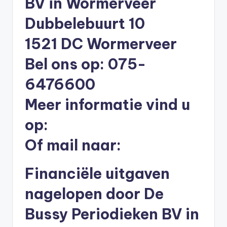
BV in Wormerveer
li
Dubbelebuurt 10
n
e
1521 DC Wormerveer
|
Bel ons op: 075-
h
6476600
y
Meer informatie vind u
p
op:
o
t
Of mail naar:
h
Financiële uitgaven
e
e
nagelopen door De
k
Bussy Periodieken BV in
-