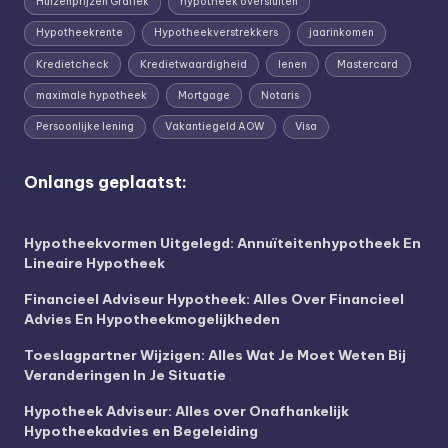
Huizenprijzen Grafiek
hypotheek oversluiten
Hypotheekrente
Hypotheekverstrekkers
jaarinkomen
Kredietcheck
Kredietwaardigheid
lenen
Mastercard
maximale hypotheek
Mortgage
Notaris
Persoonlijke lening
Vakantiegeld AOW
Visa
Onlangs geplaatst:
Hypotheekvormen Uitgelegd: Annuïteitenhypotheek En
Lineaire Hypotheek
Financieel Adviseur Hypotheek: Alles Over Financieel
Advies En Hypotheekmogelijkheden
Toeslagpartner Wijzigen: Alles Wat Je Moet Weten Bij
Veranderingen In Je Situatie
Hypotheek Adviseur: Alles over Onafhankelijk
Hypotheekadvies en Begeleiding