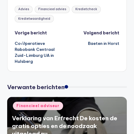
Tags:
Advies
Financieel advies
Kredietcheck
Kredietwaardigheid
Bericht
Vorige bericht
Volgend bericht
Co√∂peratieve
Baeten in Horst
navigatie
Rabobank Centraal
Zuid-Limburg UA in
Hulsberg
Verwante berichten
Geplaatst
Financieel adviseur
in
Verklaring van Erfrecht De kosten de
gratis opties en de noodzaak
uitgelegd nu