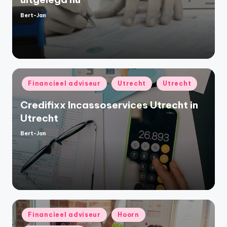
Bert-Jan
Geplaatst
door
Geplaatst
Financieel adviseur
Utrecht
Utrecht
in
Credifixx Incassoservices Utrecht in
Utrecht
Bert-Jan
Geplaatst
door
Geplaatst
Financieel adviseur
Hoorn
in