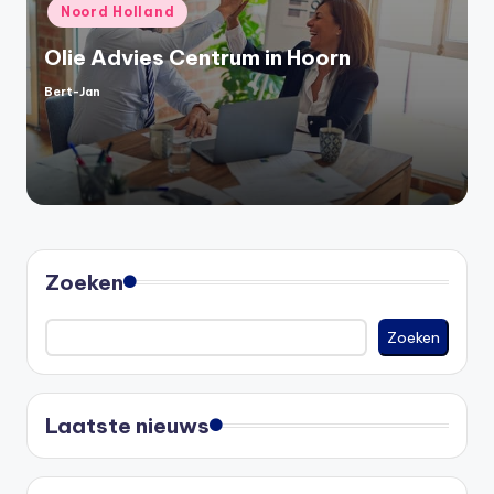
Noord Holland
Olie Advies Centrum in Hoorn
Bert-Jan
Geplaatst
door
Zoeken
Zoeken
Laatste nieuws